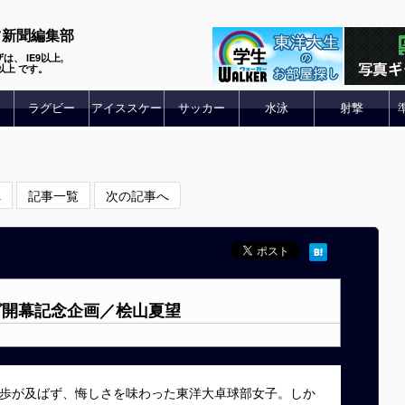
ツ新聞編集部
は、 IE9以上,
 6以上 です。
ラグビー
アイススケー
サッカー
水泳
射撃
ト
へ
記事一覧
次の記事へ
ーグ開幕記念企画／桧山夏望
歩が及ばず、悔しさを味わった東洋大卓球部女子。しか