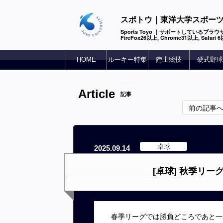
スポトウ｜東洋大学スポー
Sports Toyo ｜サポートしているブラウザ
FireFox26以上, Chrome31以上, Safari
HOME
ルーキー特集
陸上競技
硬式野球
2025
Article
記事
前の記事
卓球
2025.09.14
[卓球] 秋季リ
春季リーグでは勝負どころであと一