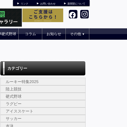
リンク
お問い合わせ
新聞部について
準硬式野球
コラム
お知らせ
その他
▼
カテゴリー
ルーキー特集2025
陸上競技
硬式野球
ラグビー
アイススケート
サッカー
水泳