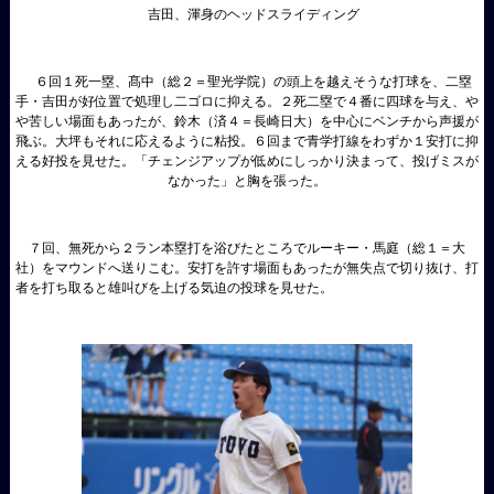
吉田、渾身のヘッドスライディング
６回１死一塁、髙中（総２＝聖光学院）の頭上を越えそうな打球を、二塁
手・吉田が好位置で処理し二ゴロに抑える。２死二塁で４番に四球を与え、や
や苦しい場面もあったが、鈴木（済４＝長崎日大）を中心にベンチから声援が
飛ぶ。大坪もそれに応えるように粘投。６回まで青学打線をわずか１安打に抑
える好投を見せた。「チェンジアップが低めにしっかり決まって、投げミスが
なかった」と胸を張った。
７回、無死から２ラン本塁打を浴びたところでルーキー・馬庭（総１＝大
社）をマウンドへ送りこむ。安打を許す場面もあったが無失点で切り抜け、打
者を打ち取ると雄叫びを上げる気迫の投球を見せた。