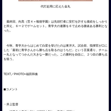
代打起用に応えた金丸
最終回、向髙（営４＝報徳学園）は先頭打者に安打を許すも後続をしっかり
と抑え、６ー２でゲームセット。青学大の連勝を６で止める価値ある勝利とな
った。
今秋、青学大からはじめて白星を挙げたのは東洋大。試合前、指揮官が口に
した「最初に青学さんから勝ち点を取るのはうちだ」という言葉通り、チーム
一丸となってつかんだ大きな一勝だった。この勝利を自信に、２つ目の勝ち点
を狙う。
TEXT／PHOTO=福田和奏
◼︎コメント
・井上監督