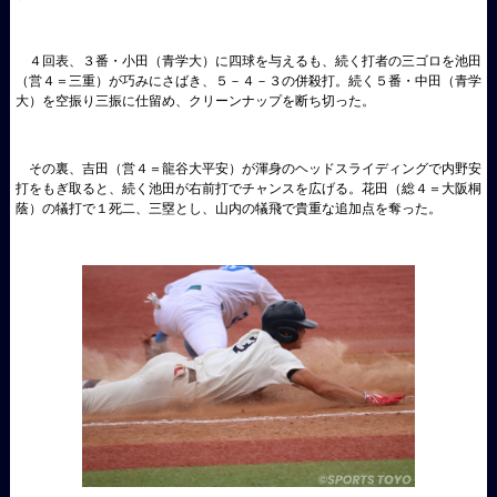
４回表、３番・小田（青学大）に四球を与えるも、続く打者の三ゴロを池田
（営４＝三重）が巧みにさばき、５－４－３の併殺打。続く５番・中田（青学
大）を空振り三振に仕留め、クリーンナップを断ち切った。
その裏、吉田（営４＝龍谷大平安）が渾身のヘッドスライディングで内野安
打をもぎ取ると、続く池田が右前打でチャンスを広げる。花田（総４＝大阪桐
蔭）の犠打で１死二、三塁とし、山内の犠飛で貴重な追加点を奪った。