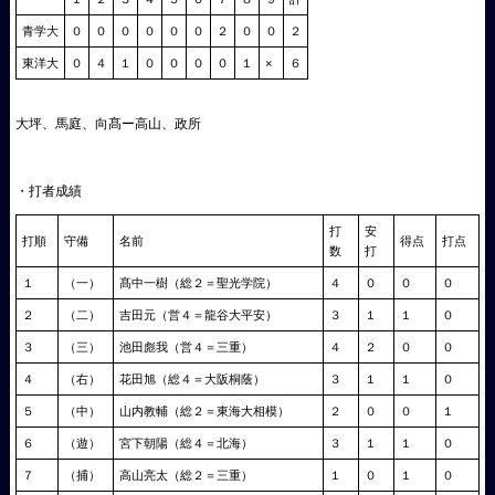
青学大
０
０
０
０
０
０
２
０
０
２
東洋大
０
４
１
０
０
０
０
１
×
６
大坪、馬庭、向髙ー高山、政所
・打者成績
打
安
打順
守備
名前
得点
打点
数
打
１
（一）
髙中一樹（総２＝聖光学院）
４
０
０
０
２
（二）
吉田元（営４＝龍谷大平安）
３
１
１
０
３
（三）
池田彪我（営４＝三重）
４
２
０
０
４
（右）
花田旭（総４＝大阪桐蔭）
３
１
１
０
５
（中）
山内教輔（総２＝東海大相模）
２
０
０
１
６
（遊）
宮下朝陽（総４＝北海）
３
１
１
０
７
（捕）
高山亮太（総２＝三重）
１
０
１
０