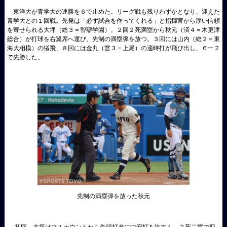
東洋大が青学大の連勝を６で止めた。リーグ戦も残りわずかとなり、迎えた
青学大との１回戦。先発は「必ず試合を作ってくれる」と指揮官から厚い信頼
を寄せられる大坪（総３＝智辯学園）。２回２死満塁から秋元（済４＝木更津
総合）が打球を右翼席へ運び、先制の満塁弾を放つ。３回には山内（総２＝東
海大相模）の犠飛、８回には金丸（営３＝上尾）の適時打が飛び出し、６ー２
で先勝した。
先制の満塁弾を放った秋元
初回、大坪はフルカウントから先頭打者に中安打を許すも、２死二塁で迎