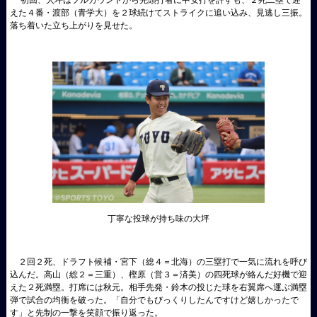
えた４番・渡部（青学大）を２球続けてストライクに追い込み、見逃し三振。
落ち着いた立ち上がりを見せた。
丁寧な投球が持ち味の大坪
２回２死、ドラフト候補・宮下（総４＝北海）の三塁打で一気に流れを呼び
込んだ。高山（総２＝三重）、樫原（営３＝済美）の四死球が絡んだ好機で迎
えた２死満塁。打席には秋元。相手先発・鈴木の投じた球を右翼席へ運ぶ満塁
弾で試合の均衡を破った。「自分でもびっくりしたんですけど嬉しかったで
す」と先制の一撃を笑顔で振り返った。