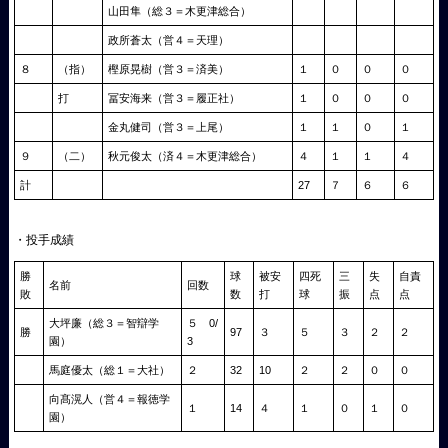
山田隼（総３＝木更津総合）
政所蒼太（営４＝天理）
８
（指）
樫原晃樹（営３＝済美）
１
０
０
０
打
冨安海来（営３＝履正社）
１
０
０
０
金丸健司（営３＝上尾）
１
１
０
１
９
（二）
秋元俊太（済４＝木更津総合）
４
１
１
４
計
27
７
６
６
・投手成績
勝
球
被安
四死
三
失
自責
名前
回数
敗
数
打
球
振
点
点
大坪廉（総３＝智辯学
５ 0/
勝
97
３
５
３
２
２
園）
3
馬庭優太（総１＝大社）
２
32
10
２
２
０
０
向髙滉人（営４＝報徳学
１
14
４
１
０
１
０
園）