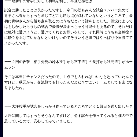
ーー連勝中の青学に対して初戦を制し、率直な感想は
試合に勝ったことは良かったですし、今日の朝もみんな試合メンバー集めて、
青学さん春からずっと通じてどこも勝ち点が取れていないというところで、最
初に青学さんから勝ち点を取るのはうちだという話をしました。状況によって
はもしかしたらうちの試合で優勝が決まっちゃう可能性もあるので、それだけ
は絶対に避けようと、避けてくれとお願いをして。それ同時にうちも当然徐々
に順位を上げていかないといけないのでそういう意味ではやっぱり今日勝てて
よかったです。
ーー２回の攻撃、相手先発の鈴木投手から宮下選手の長打から秋元選手がホー
ムラン
そこは本当にチャンスだったので、１点でも入れればいいなと思っていたんで
すけど、秋元から。交流戦でも打ったんだよね？すごいチームとしても楽にな
りましたね。
ーー大坪投手が試合をしっかり作っているところでどう１戦目を送り出した？
大坪に関してはずっとそうなんですけど、必ず試合を作ってくれると僕の中で
思っているので、安心してみていました。