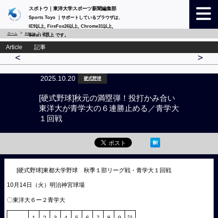
スポトウ｜東洋大学スポーツ新聞編集部
Sports Toyo ｜サポートしているブラウザは、
IE9以上, FireFox26以上, Chrome31以上,
ホーム
Article
詳細
Safari 6以上 です。
Article 記事
<
>
2025.10.20
硬式野球
[硬式野球]秋元の満塁弾！投打かみ合い
東洋大が青学大の６連勝止める／青学大
１回戦
[硬式野球]東都大学野球 秋季１部リーグ戦・青学大１回戦
10月14日（火）明治神宮球場
〇東洋大６ー２青学大
１
２
３
４
５
６
７
８
９
計