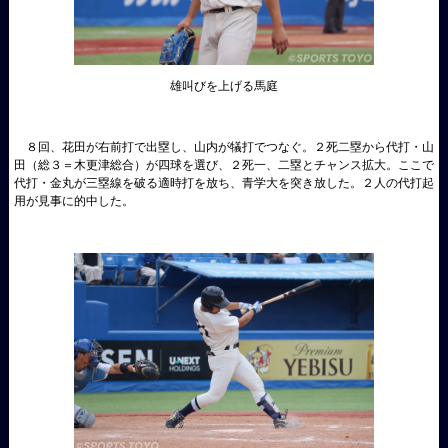
雄叫びを上げる馬庭
８回、花田が右前打で出塁し、山内が犠打でつなぐ。２死二塁から代打・山
田（総３＝木更津総合）が四球を選び、２死一、二塁とチャンス拡大。ここで
代打・金丸が三塁線を破る適時打を放ち、青学大を突き放した。２人の代打起
用が見事に的中した。