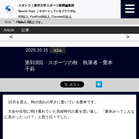
スポトウ｜東洋大学スポーツ新聞編集部
Sports Toyo ｜サポートしているブラウザは、
IE9以上, FireFox26以上, Chrome31以上,
ホーム
Article
詳細
Safari 6以上 です。
Article 記事
<
>
2025.10.15
コラム
第919回 スポーツの秋 執筆者・覺本
千莉
10月を迎え、時の流れの早さに驚いている覺本です。
大会や合宿に明け暮れていた高校時代の夏を思い返し、「夏休みってこんな
に長かったっけ？」と思う日々でした。