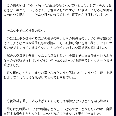
この夏の私は、“終日バイト”が生活の軸になっていました。シフトを入れる
ときは「稼ぐぞ！いけるぞ！」と意気込むのですが、いざ当日になると毎度過
去の自分を恨む、、、そんな日々の繰り返しで、正直かなり疲れていました。
そんな中での相撲部の取材。
外に出た事を後悔するほどの暑さの中、行司の気持ちのいい掛け声が空に抜
けてくような土俵や選手たちの感情のこもった押し合いを目の前に、アドレナ
リンがでまくっているような、、とにかくものすごい高揚感を感じました。
試合の空気感や熱量、なんなら気温も匂いも全部！そのまま伝えられるよう
なものが発明されればいいのに、そう強く思いながら夢中でシャッターを切り
続けました。
取材後のなんともいえない満たされたような気持ちが、ようやく「夏」を感
じさせてくれたような気がしてとっても幸せでした。
今後取材を通して込み上げてくるであろう感情ひとつひとつを噛み締めて。
限られた時間の中でその感情をどうしていけるのか、どうしたいのか、自問
自答する機会をきちんと持ちたいと改めて考えなおす事ができました。