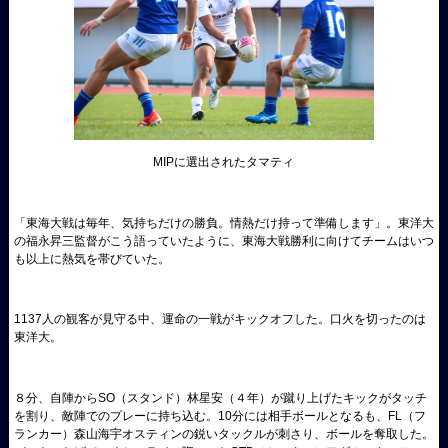
MIPに選出されたタマティ
「東海大戦は毎年、気持ちだけの勝負。情熱だけ持って準備します」。東洋大
の福永昇三監督がこう語っていたように、東海大戦勝利に向けてチームはいつ
も以上に熱気を帯びていた。
1137人の観客が見守る中、運命の一戦がキックオフした。口火を切ったのは
東洋大。
８分、自陣からSO（スタンド）林星安（４年）が蹴り上げたキックがタッチ
を割り、敵陣でのプレーに持ち込む。10分には相手ボールとなるも、FL（フ
ランカー）森山海宇オスティンの鋭いタックルが刺さり、ボールを奪取した。