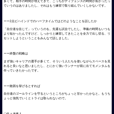
多くて。相手の時間が増えてきて、こっちがディフェンスの時間が長かったっ
ていうのはありましたし、それはもう練習で取り組んでいくしかないです。
ーー2点ビハインドでのハーフタイムではどのようなことを話したか
「自分達を信じて」っていうのを。先週も試合でしたし、準備の時間もいつも
より短かったんですけど、しっかりと練習してきたことを全力で出し切る、リ
セットしようということをみんなで話しました。
ーー終盤の戦略は
まず強いキャリアの選手が多くて、そういう人たちを使いながらスペースを見
れると良いなと思いましたし、とにかく強いランナーが前に出てモメンタムを
作っていきたかったです。
ーー敗因を挙げるとすれば
自分達のゴールラインを守るというところがちょっと甘かったかなと。もうち
ょっと強気でいくとトライは取られないので。
◇佐々木健人