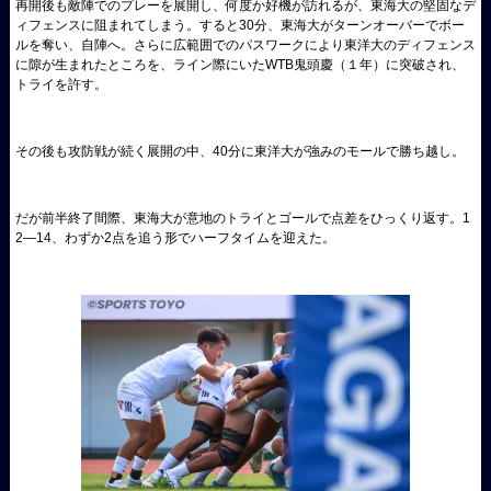
再開後も敵陣でのプレーを展開し、何度か好機が訪れるが、東海大の堅固なデ
ィフェンスに阻まれてしまう。すると30分、東海大がターンオーバーでボー
ルを奪い、自陣へ。さらに広範囲でのパスワークにより東洋大のディフェンス
に隙が生まれたところを、ライン際にいたWTB鬼頭慶（１年）に突破され、
トライを許す。
その後も攻防戦が続く展開の中、40分に東洋大が強みのモールで勝ち越し。
だが前半終了間際、東海大が意地のトライとゴールで点差をひっくり返す。1
2—14、わずか2点を追う形でハーフタイムを迎えた。