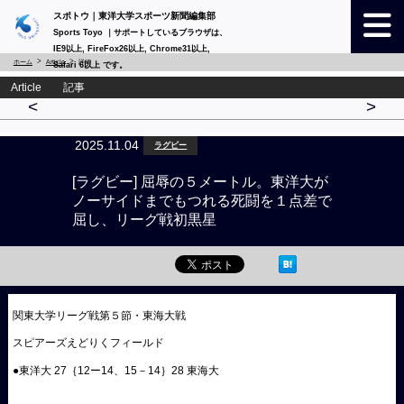
スポトウ｜東洋大学スポーツ新聞編集部
Sports Toyo ｜サポートしているブラウザは、
IE9以上, FireFox26以上, Chrome31以上,
ホーム
Article
詳細
Safari 6以上 です。
Article 記事
<
>
2025.11.04
ラグビー
[ラグビー] 屈辱の５メートル。東洋大が
ノーサイドまでもつれる死闘を１点差で
屈し、リーグ戦初黒星
関東大学リーグ戦第５節・東海大戦
スピアーズえどりくフィールド
●東洋大 27｛12ー14、15－14｝28 東海大