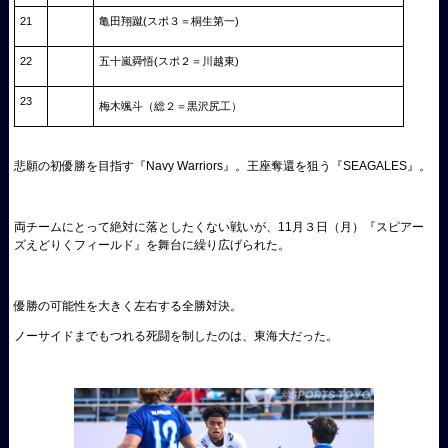
21
亀田翔蹴(スポ３＝桐生第一)
22
五十嵐舜悟(スポ２＝川越東)
23
梅木颯斗（総２＝黒沢尻工）
悲願の初優勝を目指す『Navy Warriors』。王座奪還を狙う『SEAGALES』。
両チームにとって絶対に落としたくない戦いが、11月３日（月）『スピアー
ズえどりくフィールド』を舞台に繰り広げられた。
優勝の可能性を大きく左右する全勝対決。
ノーサイドまでもつれる死闘を制したのは、東海大だった。