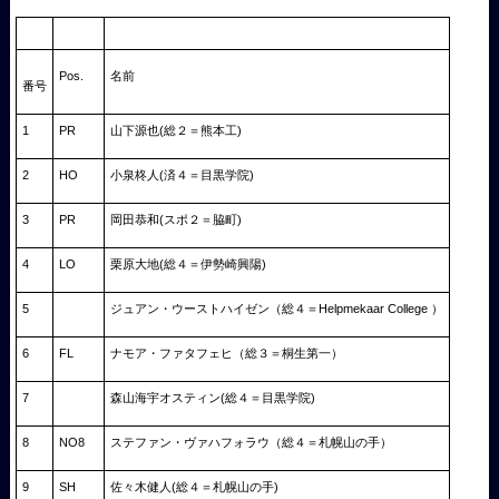
Pos.
名前
番号
1
PR
山下源也(総２＝熊本工)
2
HO
小泉柊人(済４＝目黒学院)
3
PR
岡田恭和(スポ２＝脇町)
4
LO
栗原大地(総４＝伊勢崎興陽)
5
ジュアン・ウーストハイゼン（総４＝Helpmekaar College ）
6
FL
ナモア・ファタフェヒ（総３＝桐生第一）
7
森山海宇オスティン(総４＝目黒学院)
8
NO8
ステファン・ヴァハフォラウ（総４＝札幌山の手）
9
SH
佐々木健人(総４＝札幌山の手)