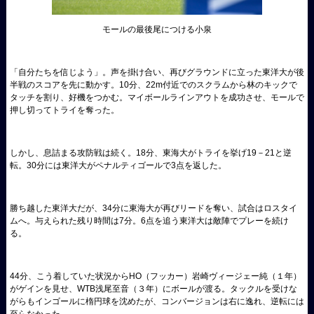
モールの最後尾につける小泉
「自分たちを信じよう」。声を掛け合い、再びグラウンドに立った東洋大が後
半戦のスコアを先に動かす。10分、22m付近でのスクラムから林のキックで
タッチを割り、好機をつかむ。マイボールラインアウトを成功させ、モールで
押し切ってトライを奪った。
しかし、息詰まる攻防戦は続く。18分、東海大がトライを挙げ19－21と逆
転。30分には東洋大がペナルティゴールで3点を返した。
勝ち越した東洋大だが、34分に東海大が再びリードを奪い、試合はロスタイ
ムへ。与えられた残り時間は7分。6点を追う東洋大は敵陣でプレーを続け
る。
44分、こう着していた状況からHO（フッカー）岩崎ヴィージェー純（１年）
がゲインを見せ、WTB浅尾至音（３年）にボールが渡る。タックルを受けな
がらもインゴールに楕円球を沈めたが、コンバージョンは右に逸れ、逆転には
至らなかった。