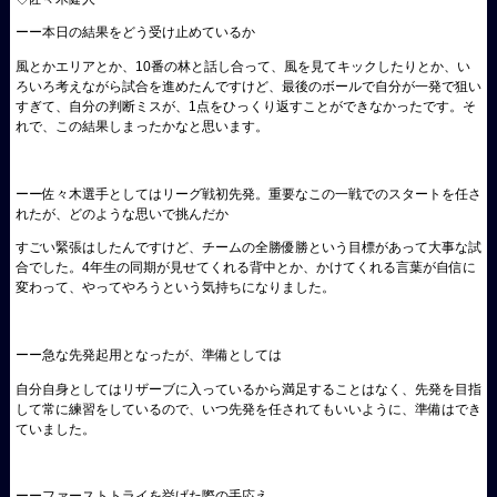
ーー本日の結果をどう受け止めているか
風とかエリアとか、10番の林と話し合って、風を見てキックしたりとか、い
ろいろ考えながら試合を進めたんですけど、最後のボールで自分が一発で狙い
すぎて、自分の判断ミスが、1点をひっくり返すことができなかったです。そ
れで、この結果しまったかなと思います。
ーー佐々木選手としてはリーグ戦初先発。重要なこの一戦でのスタートを任さ
れたが、どのような思いで挑んだか
すごい緊張はしたんですけど、チームの全勝優勝という目標があって大事な試
合でした。4年生の同期が見せてくれる背中とか、かけてくれる言葉が自信に
変わって、やってやろうという気持ちになりました。
ーー急な先発起用となったが、準備としては
自分自身としてはリザーブに入っているから満足することはなく、先発を目指
して常に練習をしているので、いつ先発を任されてもいいように、準備はでき
ていました。
ーーファーストトライを挙げた際の手応え