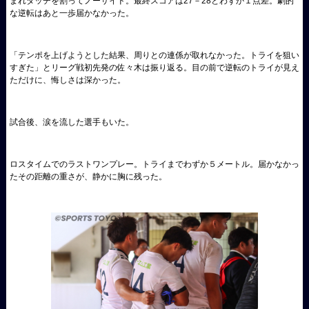
まれタッチを割ってノーサイド。最終スコアは27－28とわずか１点差。劇的
な逆転はあと一歩届かなかった。
「テンポを上げようとした結果、周りとの連係が取れなかった。トライを狙い
すぎた」とリーグ戦初先発の佐々木は振り返る。目の前で逆転のトライが見え
ただけに、悔しさは深かった。
試合後、涙を流した選手もいた。
ロスタイムでのラストワンプレー。トライまでわずか５メートル。届かなかっ
たその距離の重さが、静かに胸に残った。