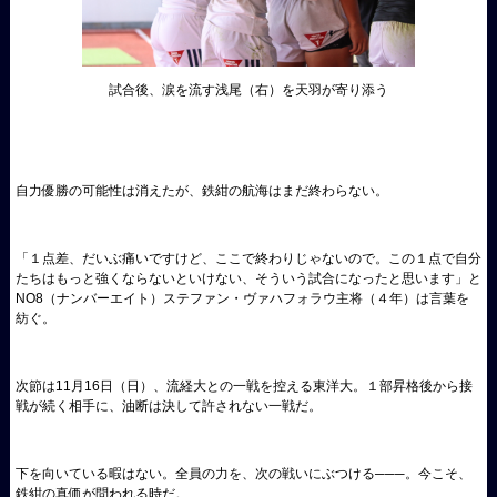
試合後、涙を流す浅尾（右）を天羽が寄り添う
自力優勝の可能性は消えたが、鉄紺の航海はまだ終わらない。
「１点差、だいぶ痛いですけど、ここで終わりじゃないので。この１点で自分
たちはもっと強くならないといけない、そういう試合になったと思います」と
NO8（ナンバーエイト）ステファン・ヴァハフォラウ主将（４年）は言葉を
紡ぐ。
次節は11月16日（日）、流経大との一戦を控える東洋大。１部昇格後から接
戦が続く相手に、油断は決して許されない一戦だ。
下を向いている暇はない。全員の力を、次の戦いにぶつける───。今こそ、
鉄紺の真価が問われる時だ。