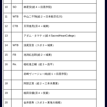
10
SO
林星安(総４＝目黒学院)
11
WTB
中山二千翔(総２＝日本航空石川)
12
CTB
天羽進亮(済４＝城東)
13
アダム・タマティ(総４SacredHeartCollege）
14
WTB
浅尾至音（スポ３＝城東）
15
FB
池渕紅志郎(総２＝城東)
16
Re.
植松進之輔（総３＝昌平）
岩崎ヴィージェ―純(総１＝目黒学院）
18
阿部正英（総２＝三本木農業）
19
植田宗優(済４＝筑紫）
20
金井悠隼（スポ３＝東海大相模）