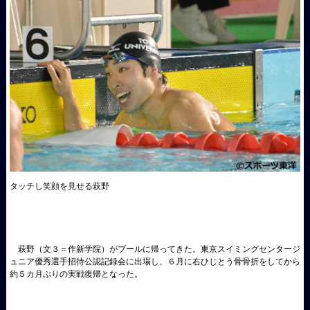
タッチし笑顔を見せる萩野
萩野（文３＝作新学院）がプールに帰ってきた。東京スイミングセンタージ
ュニア優秀選手招待公認記録会に出場し、６月に右ひじとう骨骨折をしてから
約５カ月ぶりの実戦復帰となった。