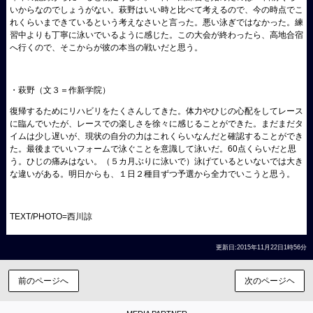
いからなのでしょうがない。萩野はいい時と比べて考えるので、今の時点でこ
れくらいまできているという考えなさいと言った。悪い泳ぎではなかった。練
習中よりも丁寧に泳いでいるように感じた。この大会が終わったら、高地合宿
へ行くので、そこからが彼の本当の戦いだと思う。
・萩野（文３＝作新学院）
復帰するためにリハビリをたくさんしてきた。体力やひじの心配をしてレース
に臨んでいたが、レースでの楽しさを徐々に感じることができた。まだまだタ
イムは少し遅いが、現状の自分の力はこれくらいなんだと確認することができ
た。最後までいいフォームで泳ぐことを意識して泳いだ。60点くらいだと思
う。ひじの痛みはない。（５カ月ぶりに泳いで）泳げているといないでは大き
な違いがある。明日からも、１日２種目ずつ予選から全力でいこうと思う。
TEXT/PHOTO=西川諒
更新日:2015年11月22日1時56分
前のページへ
次のページヘ