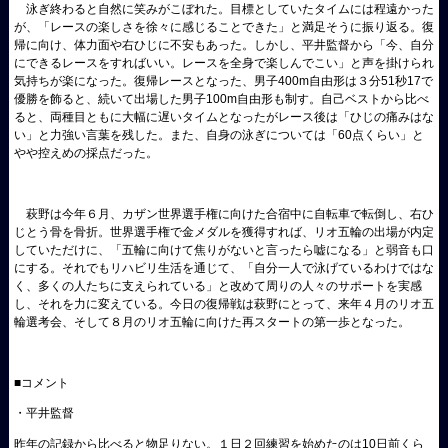
泳ぎ終わると自然に笑みがこぼれた。目標としていたタイムには程遠かった
が、「レースの楽しさを徐々に感じることできた」と満足そうに振り返る。復
帰に向け、体力面や右ひじに不安もあった。しかし、平井監督から「今、自分
にできるレースをすればいい。レースを全身で楽しんでこい」と声を掛けられ
気持ちが楽になった。復帰レースとなった、男子400m自由形は３分51秒17で
優勝を飾ると、続いて出場した男子100m自由形も制す。自己ベストから比べ
ると、両種目ともに大幅に遅いタイムとなったがレース後は「ひじの痛みはな
い」と力強い言葉を残した。また、自身の泳ぎについては「60点くらい」と
やや控えめの採点だった。
萩野は今年６月、カザン世界選手権に向けた合宿中に自転車で転倒し、右ひ
じとう骨を骨折。世界選手権で金メダルを獲得すれば、リオ五輪の出場が内定
していただけに、「五輪に向けて焦りがないと言ったら嘘になる」と弱音も口
にする。それでもリハビリ生活を通じて、「自分一人で泳げているわけではな
く、多くの人たちに支えられている」と改めて周りの人々のサポートを実感
し、それを力に変えている。今日の復帰戦は萩野にとって、来年４月のリオ五
輪選考会、そして８月のリオ五輪に向けた再スタートの第一歩となった。
■コメント
・平井監督
昨年の記録から比べると物足りない。１日２回練習を始めたのは10日前くら