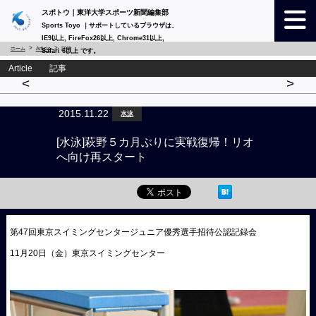
スポトウ｜東洋大学スポーツ新聞編集部
Sports Toyo ｜サポートしているブラウザは、
IE9以上, FireFox26以上, Chrome31以上,
ホーム
Article
詳細
Safari 6以上 です。
Article 記事
<
>
2015.11.22
水泳
[水泳]萩野５カ月ぶりに実戦復帰！リオ
へ向け再スタート
第47回東京スイミングセンタージュニア優秀選手招待公認記録会
11月20日（金）東京スイミングセンター