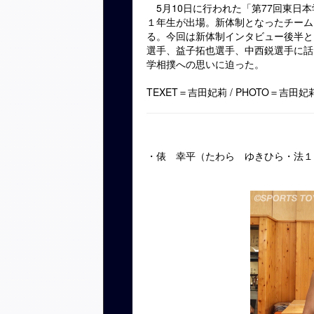
5月10日に行われた「第77回東日
１年生が出場。新体制となったチーム
る。今回は新体制インタビュー後半と
選手、益子拓也選手、中西鋭選手に話
学相撲への思いに迫った。
TEXET＝吉田妃莉 / PHOTO＝吉田
・俵 幸平（たわら ゆきひら・法１