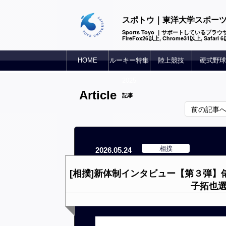
スポトウ｜東洋大学スポー
Sports Toyo ｜サポートしているブラウザ
FireFox26以上, Chrome31以上, Safari
HOME
ルーキー特集
陸上競技
硬式野球
2025
Article
記事
前の記事
相撲
2026.05.24
[相撲]新体制インタビュー【第３弾
子拓也