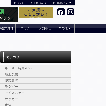
リンク
お問い合わせ
新聞部について
準硬式野球
コラム
お知らせ
その他
▼
カテゴリー
ルーキー特集2025
陸上競技
硬式野球
ラグビー
アイススケート
サッカー
水泳