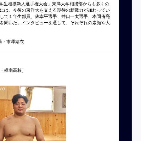
本学生相撲新人選手権大会」東洋大学相撲部からも多くの
には、今後の東洋大を支える期待の新戦力が加わってい
して１年生部員、俵幸平選手、井口一太選手、本間侑亮
を聞いた。インタビューを通して、それぞれの素顔や大
妃莉・市澤結衣
＝樟南高校）