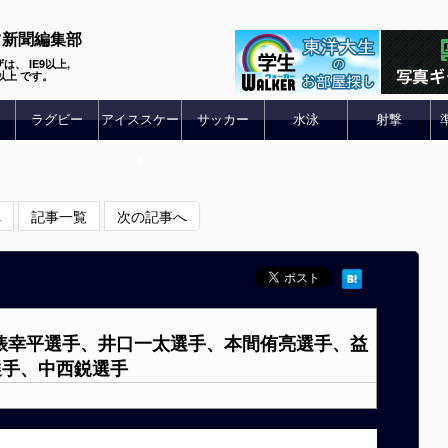
ツ新聞編集部
は、 IE9以上,
 6以上 です。
ラグビー
アイススケー
サッカー
水泳
射撃
ト
へ
記事一覧
次の記事へ
】俵幸平選手、井口一太選手、本間侑亮選手、益
選手、中西鋭選手