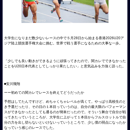
大学生になりまだ数少ないレースの中で５月28日から始まる香港2026U20ア
ジア陸上競技選手権大会に挑む。世界で戦う選手になるための大事な一歩。
「少しでも良い動きができるように頑張ってきたので。関カレでできなかった
ことをU20日本代表としてしっかり果たしたい」と意気込みを力強く語った。
■安川飛翔
ーー初めての関カレでレースを終えてどうだったか
予想はしてたんですけど、めちゃくちゃレベルが高くて。やっぱり高校生のと
き予選だったり、その日の１本目っていうのは、自分の最大限のパフォーマン
スができなかったとしても通るのが簡単だったので。そういう舞台で自分が戦
ってきたっていうところが、大学生に上がって１本目からフルスロットルで自
分の力を出し切らないといけないっていうところで、少し僕の弱点になったか
なっていう感じのレースでした。