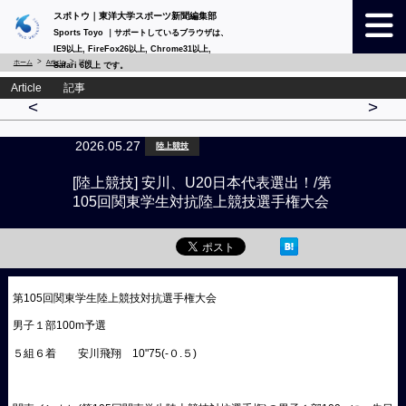
スポトウ｜東洋大学スポーツ新聞編集部
Sports Toyo ｜サポートしているブラウザは、
IE9以上, FireFox26以上, Chrome31以上,
ホーム
Article
詳細
Safari 6以上 です。
Article 記事
<
>
2026.05.27
陸上競技
[陸上競技] 安川、U20日本代表選出！/第
105回関東学生対抗陸上競技選手権大会
第105回関東学生陸上競技対抗選手権大会
男子１部100m予選
５組６着 安川飛翔 10"75(-０.５)