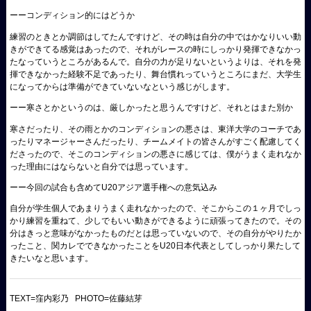
ーーコンディション的にはどうか
練習のときとか調節はしてたんですけど、その時は自分の中ではかなりいい動
きができてる感覚はあったので、それがレースの時にしっかり発揮できなかっ
たなっていうところがあるんで。自分の力が足りないというよりは、それを発
揮できなかった経験不足であったり、舞台慣れっていうところにまだ、大学生
になってからは準備ができていないなという感じがします。
ーー寒さとかというのは、厳しかったと思うんですけど、それとはまた別か
寒さだったり、その雨とかのコンディションの悪さは、東洋大学のコーチであ
ったりマネージャーさんだったり、チームメイトの皆さんがすごく配慮してく
ださったので、そこのコンディションの悪さに感じては、僕がうまく走れなか
った理由にはならないと自分では思っています。
ーー今回の試合も含めてU20アジア選手権への意気込み
自分が学生個人であまりうまく走れなかったので、そこからこの１ヶ月でしっ
かり練習を重ねて、少しでもいい動きができるように頑張ってきたので。その
分はきっと意味がなかったものだとは思っていないので、その自分がやりたか
ったこと、関カレでできなかったことをU20日本代表としてしっかり果たして
きたいなと思います。
TEXT=窪内彩乃 PHOTO=佐藤結芽