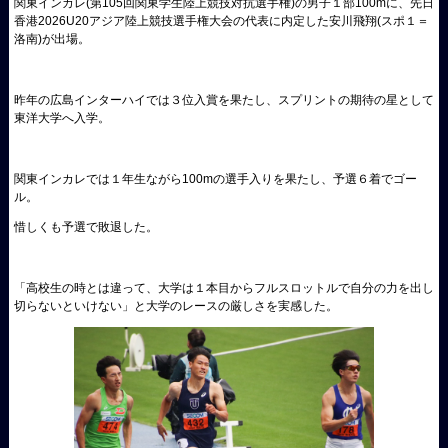
関東インカレ(第105回関東学生陸上競技対抗選手権)の男子１部100mに、先日
香港2026U20アジア陸上競技選手権大会の代表に内定した安川飛翔(スポ１＝
洛南)が出場。
昨年の広島インターハイでは３位入賞を果たし、スプリントの期待の星として
東洋大学へ入学。
関東インカレでは１年生ながら100mの選手入りを果たし、予選６着でゴー
ル。
惜しくも予選で敗退した。
「高校生の時とは違って、大学は１本目からフルスロットルで自分の力を出し
切らないといけない」と大学のレースの厳しさを実感した。