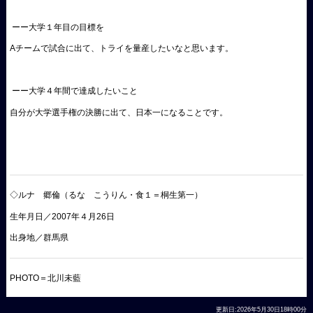
ーー大学１年目の目標を
Aチームで試合に出て、トライを量産したいなと思います。
ーー大学４年間で達成したいこと
自分が大学選手権の決勝に出て、日本一になることです。
◇ルナ 郷倫（るな こうりん・食１＝桐生第一）
生年月日／2007年４月26日
出身地／群馬県
PHOTO＝北川未藍
更新日:2026年5月30日18時00分