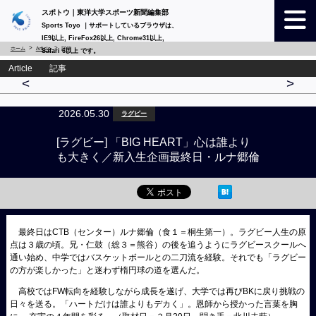
スポトウ｜東洋大学スポーツ新聞編集部
Sports Toyo ｜サポートしているブラウザは、
IE9以上, FireFox26以上, Chrome31以上,
ホーム
Article
詳細
Safari 6以上 です。
Article 記事
<
>
2026.05.30
ラグビー
[ラグビー] 「BIG HEART」心は誰より
も大きく／新入生企画最終日・ルナ郷倫
最終日はCTB（センター）ルナ郷倫（食１＝桐生第一）。ラグビー人生の原
点は３歳の頃。兄・仁鼓（総３＝熊谷）の後を追うようにラグビースクールへ
通い始め、中学ではバスケットボールとの二刀流を経験。それでも「ラグビー
の方が楽しかった」と迷わず楕円球の道を選んだ。
高校ではFW転向を経験しながら成長を遂げ、大学では再びBKに戻り挑戦の
日々を送る。「ハートだけは誰よりもデカく」。恩師から授かった言葉を胸