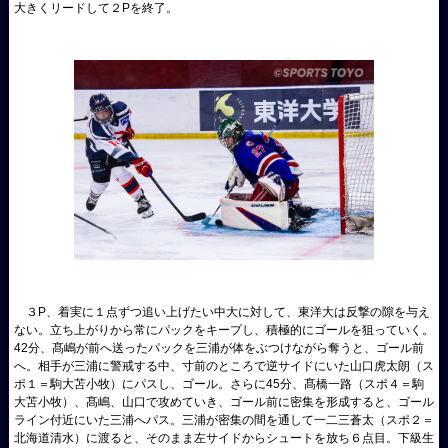
大きくリードして２Pを終了。
３P、着実に１点ずつ追い上げたい中大に対して、東洋大は反撃の隙を与え
ない。立ち上がりから常にパックをキープし、積極的にゴールを狙っていく。
42分、髙嶋が前へ送ったパックを三浦が体をぶつけながら奪うと、ゴール前
へ。相手が三浦に警戒する中、寸前のところで逆サイドにいた山口虎太朗（ス
ポ１＝駒大苫小牧）にパスし、ゴール。さらに45分、髙橋一路（スポ４＝駒
大苫小牧）、髙嶋、山口で攻めていき、ゴール前に密集を形成すると、ゴール
ライン付近にいた三浦へパス。三浦が密集の間を通して一二三蒼太（スポ２＝
北海道清水）に渡ると、そのまま左サイドからシュートを放ち６点目。下級生