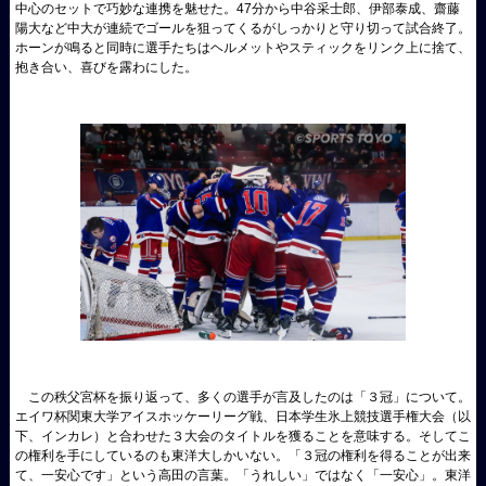
中心のセットで巧妙な連携を魅せた。47分から中谷采士郎、伊部泰成、齋藤
陽大など中大が連続でゴールを狙ってくるがしっかりと守り切って試合終了。
ホーンが鳴ると同時に選手たちはヘルメットやスティックをリンク上に捨て、
抱き合い、喜びを露わにした。
この秩父宮杯を振り返って、多くの選手が言及したのは「３冠」について。
エイワ杯関東大学アイスホッケーリーグ戦、日本学生氷上競技選手権大会（以
下、インカレ）と合わせた３大会のタイトルを獲ることを意味する。そしてこ
の権利を手にしているのも東洋大しかいない。「３冠の権利を得ることが出来
て、一安心です」という高田の言葉。「うれしい」ではなく「一安心」。東洋