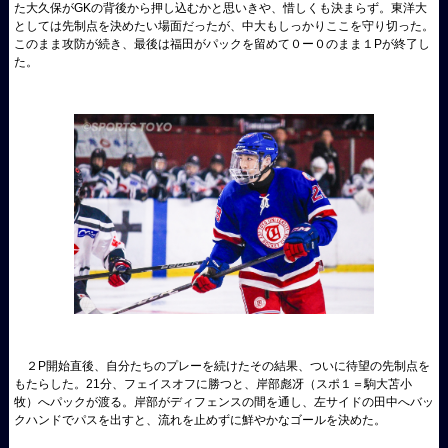
た大久保がGKの背後から押し込むかと思いきや、惜しくも決まらず。東洋大
としては先制点を決めたい場面だったが、中大もしっかりここを守り切った。
このまま攻防が続き、最後は福田がパックを留めて０ー０のまま１Pが終了し
た。
２P開始直後、自分たちのプレーを続けたその結果、ついに待望の先制点を
もたらした。21分、フェイスオフに勝つと、岸部彪冴（スポ１＝駒大苫小
牧）へパックが渡る。岸部がディフェンスの間を通し、左サイドの田中へバッ
クハンドでパスを出すと、流れを止めずに鮮やかなゴールを決めた。