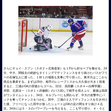
さらにチョイ・スフン（スポ２＝北海道栄）も１Pから好セーブを魅せる。24
分、中大、関椋太の絶妙なタイミングでディフェンスをすり抜けたパスがフリ
ーの石塚弘人に渡った、１対１の場面も見事に守り切った。東洋大はここから
得点を量産する。まずは29分、相手のレシーブミスから大久保が大きく前進
すると、三浦がGKの背後からゴール。32分、高田麟（スポ４＝白樺学園）、
岸部、北原汰一（スポ１＝武修館）のパス回しで相手を揺さぶり、最後は高田
がワンタイムショット。34分、キルプレーにも関わらず、中大の攻撃中にパ
ックを奪ってチャンスをつかむ。田中、三浦の２人でディフェンスを引き付け
た後、フリーになった田中が放ったシュートはGKの足の間をすり抜け４点
目。34分には５－３のパワープレーを与えるも、ここも守り切り、４－０と