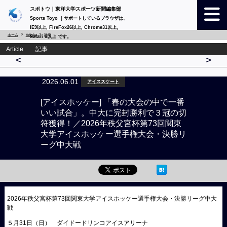
スポトウ｜東洋大学スポーツ新聞編集部
Sports Toyo ｜サポートしているブラウザは、
IE9以上, FireFox26以上, Chrome31以上,
ホーム
Article
詳細
Safari 6以上 です。
Article 記事
<
>
2026.06.01
アイススケート
[アイスホッケー] 「春の大会の中で一番
いい試合」。中大に完封勝利で３冠の切
符獲得！／2026年秩父宮杯第73回関東
大学アイスホッケー選手権大会・決勝リ
ーグ中大戦
2026年秩父宮杯第73回関東大学アイスホッケー選手権大会・決勝リーグ中大
戦
５月31日（日） ダイドードリンコアイスアリーナ