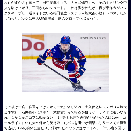
水）がすかさず奪って、田中蘭李斗（スポ３＝武修館）へ。そのままリンク中
央を駆け上がり、正面からのシュート。これは弾かれたが、再び東洋大がパッ
クをキープし、逆サイドにいる福田龍太（スポ３＝駒大苫小牧）へパス。しか
し放ったパックは中大GK高瀬優一朗のグローブへ収まった。
その後は一度、位置を下げてから一気に切り込み、大久保魁斗（スポ３＝駒大
苫小牧）、石井葵都（スポ１＝武修館）らで得点を狙うが、サイドに追いやら
れ、なかなかスコアは動かない。１P最も歓声と悲鳴があがったのは15分。ゴ
ールラインにいた大久保から受け取ったパスを田中が素早いリリースで２度撃
ち込む。GKの身体に当たり、弾かれたパックは逆サイドへ。ゴール裏を回っ