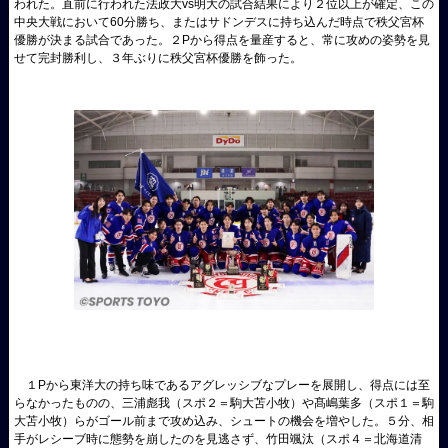
われた。直前に行われた法政大vs明大の試合結果により２位以上が確定、この
中央大戦において60分勝ち、またはサドンデスに持ち込んだ時点で秩父宮杯
優勝が決まる試合であった。２Pから得点を量産すると、常に攻めの姿勢を見
せて完封勝利し、３年ぶりに秩父宮杯優勝を飾った。
１Pから東洋大の持ち味であるアグレッシブなプレーを展開し、得点には至
らなかったものの、三浦彪我（スポ２＝駒大苫小牧）や髙嶋葉多（スポ１＝駒
大苫小牧）らがゴール前まで攻め込み、シュートの機会を増やした。５分、相
手がレシーブ時に態勢を崩したのを見逃さず、竹田颯汰（スポ４＝北海道清