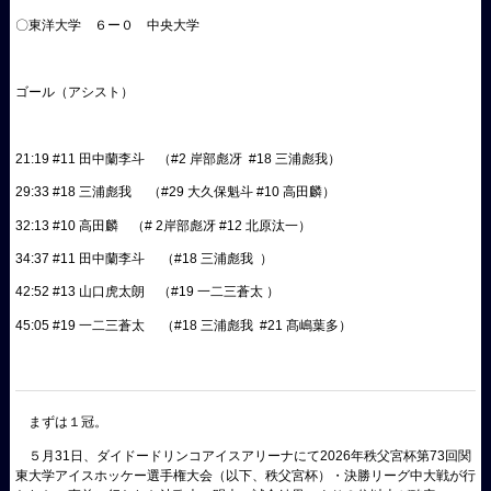
〇東洋大学 ６ー０ 中央大学
ゴール（アシスト）
21:19 #11 田中蘭李斗 （#2 岸部彪冴 #18 三浦彪我）
29:33 #18 三浦彪我 （#29 大久保魁斗 #10 高田麟）
32:13 #10 高田麟 （# 2岸部彪冴 #12 北原汰一）
34:37 #11 田中蘭李斗 （#18 三浦彪我 ）
42:52 #13 山口虎太朗 （#19 一二三蒼太 ）
45:05 #19 一二三蒼太 （#18 三浦彪我 #21 髙嶋葉多）
まずは１冠。
５月31日、ダイドードリンコアイスアリーナにて2026年秩父宮杯第73回関
東大学アイスホッケー選手権大会（以下、秩父宮杯）・決勝リーグ中大戦が行