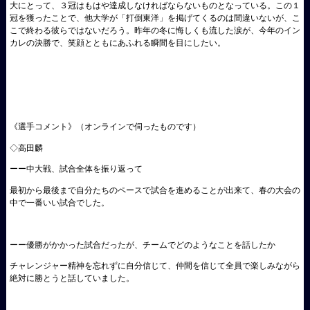
大にとって、３冠はもはや達成しなければならないものとなっている。この１
冠を獲ったことで、他大学が「打倒東洋」を掲げてくるのは間違いないが、こ
こで終わる彼らではないだろう。昨年の冬に悔しくも流した涙が、今年のイン
カレの決勝で、笑顔とともにあふれる瞬間を目にしたい。
《選手コメント》（オンラインで伺ったものです）
◇高田麟
ーー中大戦、試合全体を振り返って
最初から最後まで自分たちのペースで試合を進めることが出来て、春の大会の
中で一番いい試合でした。
ーー優勝がかかった試合だったが、チームでどのようなことを話したか
チャレンジャー精神を忘れずに自分信じて、仲間を信じて全員で楽しみながら
絶対に勝とうと話していました。