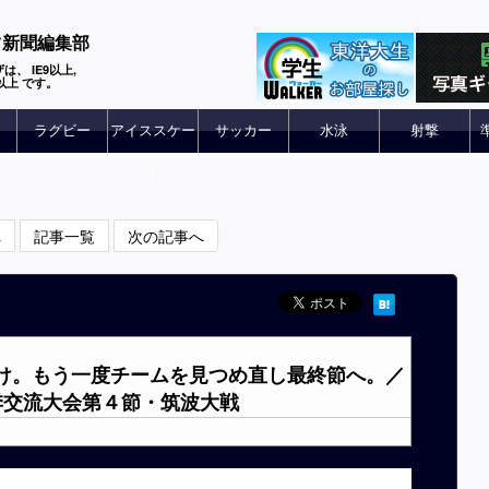
ツ新聞編集部
は、 IE9以上,
 6以上 です。
ラグビー
アイススケー
サッカー
水泳
射撃
ト
へ
記事一覧
次の記事へ
負け。もう一度チームを見つめ直し最終節へ。／
季交流大会第４節・筑波大戦