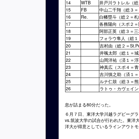
14
WTB
井戸川ラトレル（総
15
FB
中山二千翔（総３＝
16
Re.
白幡塁斗（総２＝札
17
各務陽向（スポ２＝
18
阿部正英（総３＝三
19
フォラウ隼人（総１
20
吉村由（総２＝St.Pet
21
井颯太郎（総１＝城
22
山岡洋祐（済１＝浮
23
神真広（スポ４＝青
24
吉川慎之助（済１＝
25
ルナ仁鼓（総３＝熊
26
ラトゥ・カヴェイン
息が詰まる80分だった。
６月７日、東洋大学川越ラグビーグラ
vs.筑波大学の試合が行われた。東
洋大が得意としているラインアウトモ