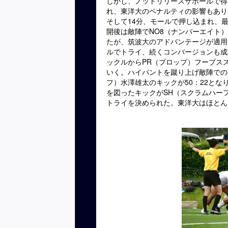
しかし、ノットリリースザボールで得
れ、東洋大のペナルティの影響もあり
そして14分、モールで押し込まれ、
開後は敵陣でNO8（ナンバーエイト
たが、筑波大のアドバンテージが適用
ルでトライ、続くコンバージョンも成
ックルからPR（プロップ）フープス
いく。ハイパントを蹴り上げ敵陣での
フ）水澤雄太のキックが50：22と
を図ったキックがSH（スクラムハー
トライを決められた。東洋大はほとん