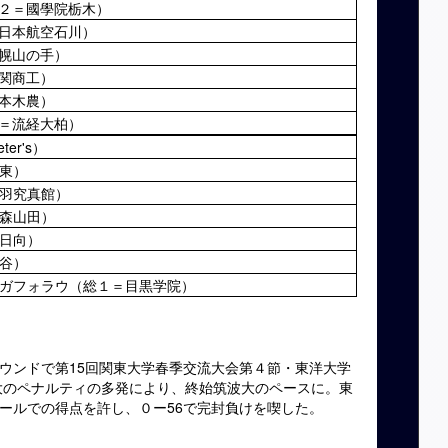
２＝國學院栃木）
日本航空石川）
幌山の手）
関商工）
本木農）
＝流経大柏）
er's）
東）
羽究真館）
森山田）
日向）
谷）
ガフォラウ（総１＝目黒学院）
ウンドで第15回関東大学春季交流大会第４節・東洋大学
洋大のペナルティの多発により、終始筑波大のペースに。東
ールでの得点を許し、０ー56で完封負けを喫した。