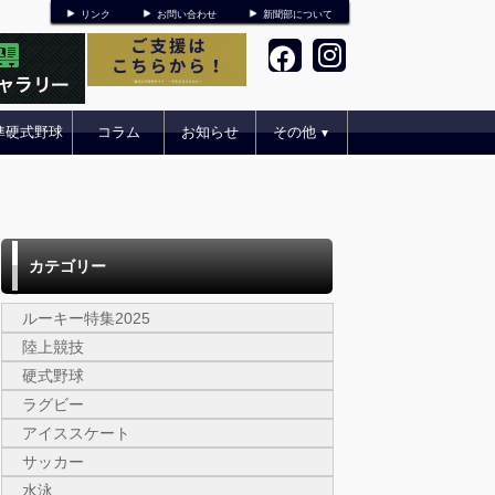
リンク
お問い合わせ
新聞部について
準硬式野球
コラム
お知らせ
その他
▼
カテゴリー
ルーキー特集2025
陸上競技
硬式野球
ラグビー
アイススケート
サッカー
水泳