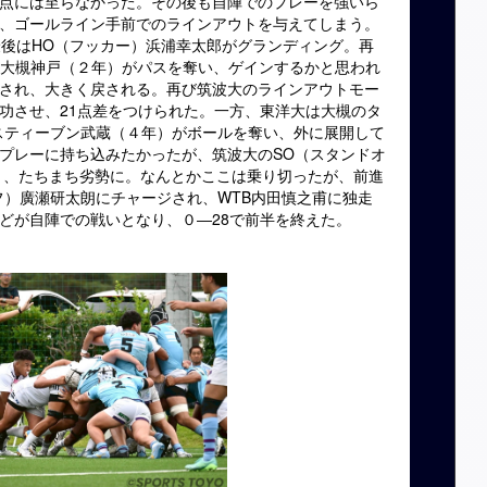
点には至らなかった。その後も自陣でのプレーを強いら
、ゴールライン手前でのラインアウトを与えてしまう。
最後はHO（フッカー）浜浦幸太郎がグランディング。再
）大槻神戸（２年）がパスを奪い、ゲインするかと思われ
され、大きく戻される。再び筑波大のラインアウトモー
功させ、21点差をつけられた。一方、東洋大は大槻のタ
スティーブン武蔵（４年）がボールを奪い、外に展開して
プレーに持ち込みたかったが、筑波大のSO（スタンドオ
なり、たちまち劣勢に。なんとかここは乗り切ったが、前進
フ）廣瀬研太朗にチャージされ、WTB内田慎之甫に独走
どが自陣での戦いとなり、０―28で前半を終えた。