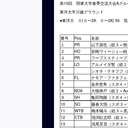
第15回 関東大学春季交流大会Aグ
東洋大学川越グラウンド
●東洋大 ０{０ー28、０ー28} 56 
番号
Pos.
名前
１
PR
山下源也（総３＝熊
２
HO
岩崎ヴィージェ―純
３
PR
フープススティーブ
４
LO
アルメイダ聖（総２
５
シオネ・テネフフ（
６
FL
ナモア・ファタフェ
７
金井悠隼（スポ４＝
８
NO8
大槻神戸（総２＝Auckl
９
SH
亀田翔蹴（スポ４＝
10
SO
藤春大悟（スポ３＝
11
WTB
梅木颯斗（総３＝黒
12
CTB
池渕紅志郎（総３＝
13
浅尾至音（スポ４＝