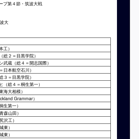
ループ第４節・筑波大戦
筑波大
本工）
（総２＝目黒学院）
ン武蔵（総４＝開志国際）
＝日本航空石川）
総３＝目黒学院）
ヒ（総４＝桐生第一）
東海大相模）
and Grammar）
桐生第一）
青森山田）
尻沢工）
城東）
城東）