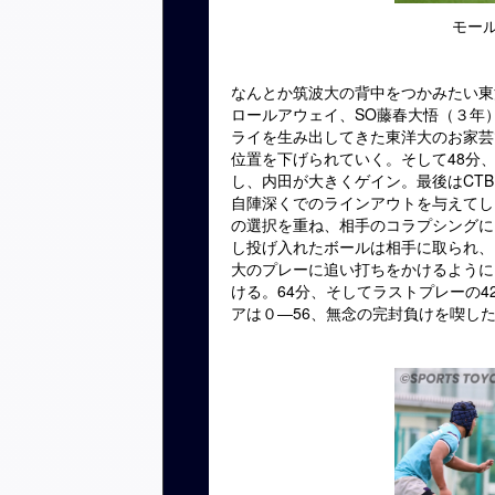
モー
なんとか筑波大の背中をつかみたい東
ロールアウェイ、SO藤春大悟（３年
ライを生み出してきた東洋大のお家芸
位置を下げられていく。そして48分
し、内田が大きくゲイン。最後はCT
自陣深くでのラインアウトを与えてし
の選択を重ね、相手のコラプシングに
し投げ入れたボールは相手に取られ、
大のプレーに追い打ちをかけるように
ける。64分、そしてラストプレーの
アは０―56、無念の完封負けを喫し