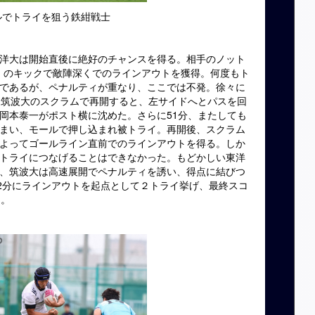
ルでトライを狙う鉄紺戦士
洋大は開始直後に絶好のチャンスを得る。相手のノット
）のキックで敵陣深くでのラインアウトを獲得。何度もト
であるが、ペナルティが重なり、ここでは不発。徐々に
、筑波大のスクラムで再開すると、左サイドへとパスを回
B岡本泰一がポスト横に沈めた。さらに51分、またしても
まい、モールで押し込まれ被トライ。再開後、スクラム
よってゴールライン直前でのラインアウトを得る。しか
トライにつなげることはできなかった。もどかしい東洋
、筑波大は高速展開でペナルティを誘い、得点に結びつ
42分にラインアウトを起点として２トライ挙げ、最終スコ
た。