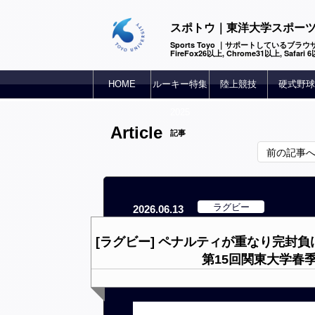
スポトウ｜東洋大学スポー
Sports Toyo ｜サポートしているブラウザ
FireFox26以上, Chrome31以上, Safari
HOME
ルーキー特集
陸上競技
硬式野球
2025
Article
記事
前の記事
ラグビー
2026.06.13
[ラグビー] ペナルティが重なり完封
第15回関東大学春