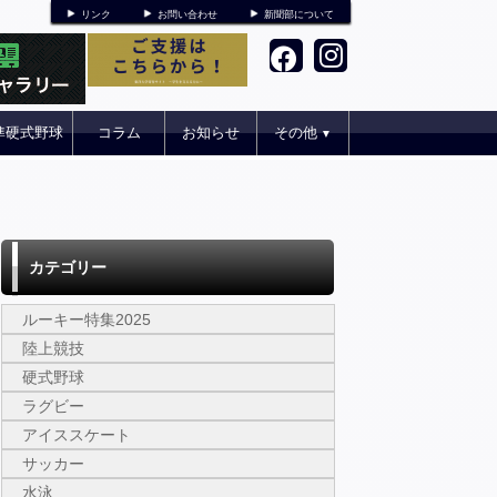
リンク
お問い合わせ
新聞部について
準硬式野球
コラム
お知らせ
その他
▼
カテゴリー
ルーキー特集2025
陸上競技
硬式野球
ラグビー
アイススケート
サッカー
水泳