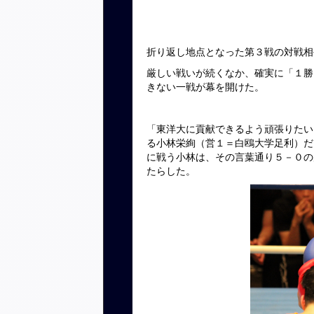
折り返し地点となった第３戦の対戦相
厳しい戦いが続くなか、確実に「１勝
きない一戦が幕を開けた。
「東洋大に貢献できるよう頑張りたい
る小林栄絢（営１＝白鴎大学足利）だ
に戦う小林は、その言葉通り５－０の
たらした。