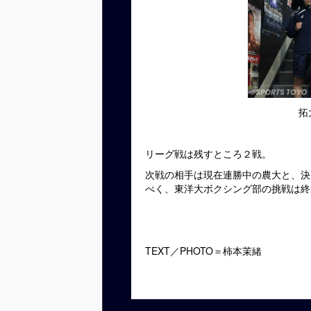
拓
リーグ戦は残すところ２戦。
次戦の相手は現在連勝中の農大と、決
べく、東洋大ボクシング部の挑戦は終
TEXT／PHOTO＝柿本茉緒