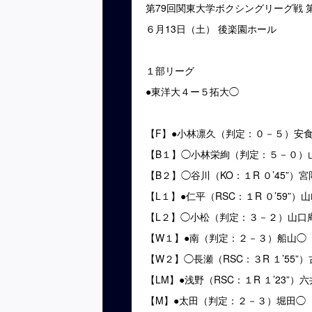
第79回関東大学ボクシングリーグ戦 
６月13日（土） 後楽園ホール
１部リーグ
●東洋大４ー５拓大◯
【F】●小林凛久（判定：０－５）安
【B１】◯小林栄絢（判定：５－０）
【B２】◯谷川（KO：１R ０’45”）宮
【L１】●仁平（RSC：１R ０’59”）
【L２】◯小松（判定：３－２）山口
【W１】●南（判定：２－３）船山◯
【W２】◯長瀬（RSC：３R １’55”）
【LM】●浅野（RSC：１R １’23”）
【M】●太田（判定：２－３）堀田◯