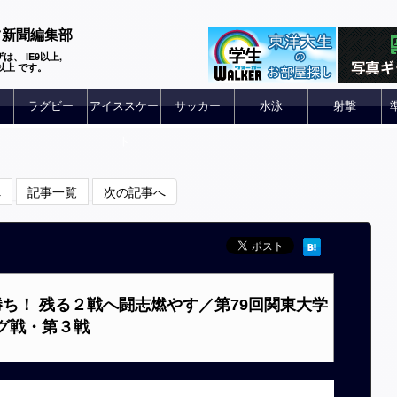
ツ新聞編集部
は、 IE9以上,
 6以上 です。
ラグビー
アイススケー
サッカー
水泳
射撃
ト
へ
記事一覧
次の記事へ
勝ち！ 残る２戦へ闘志燃やす／第79回関東大学
グ戦・第３戦