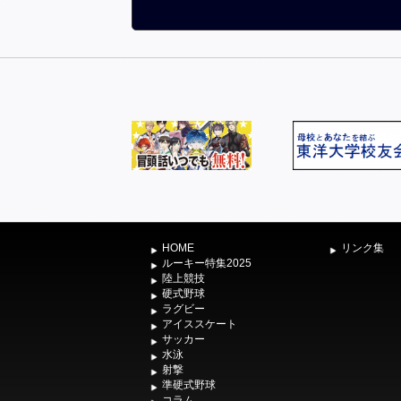
HOME
リンク集
ルーキー特集2025
陸上競技
硬式野球
ラグビー
アイススケート
サッカー
水泳
射撃
準硬式野球
コラム