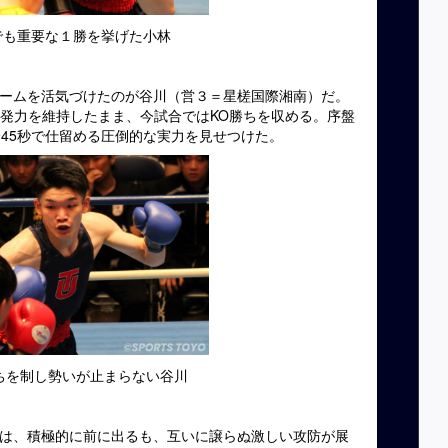
でも重要な１勝を挙げた小林
ームを活気づけたのが谷川（営３＝星槎国際湘南）だ。
爆発力を維持したまま、今試合ではKO勝ちを収める。序盤
分45秒で仕留める圧倒的な実力を見せつけた。
ちを制し勢いが止まらない谷川
は、積極的に前に出るも、互いに譲らぬ激しい攻防が展