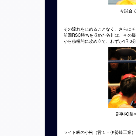
今試合
その流れを止めることなく、さらにチ
前回RSC勝ちを収めた谷川は、その
から積極的に攻め立て、わずか1R 0
見事KO勝
ライト級の小松（営１＝伊勢崎工業）