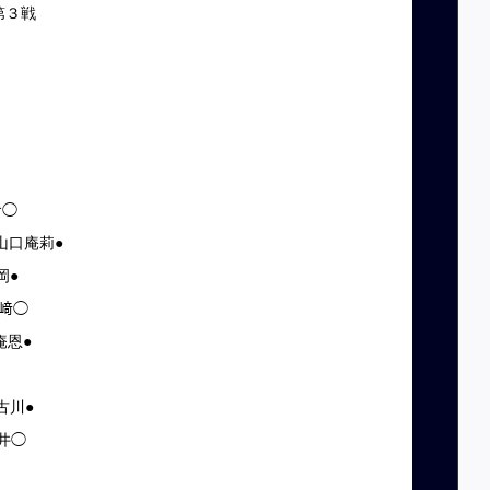
第３戦
食◯
山口庵莉●
岡●
山﨑◯
庵恩●
古川●
六井◯