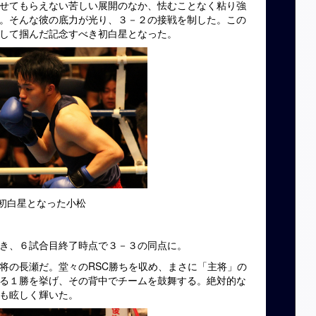
せてもらえない苦しい展開のなか、怯むことなく粘り強
。そんな彼の底力が光り、３－２の接戦を制した。この
して掴んだ記念すべき初白星となった。
初白星となった小松
き、６試合目終了時点で３－３の同点に。
将の長瀬だ。堂々のRSC勝ちを収め、まさに「主将」の
る１勝を挙げ、その背中でチームを鼓舞する。絶対的な
も眩しく輝いた。