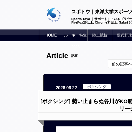
スポトウ｜東洋大学スポー
Sports Toyo ｜サポートしているブラウザ
FireFox26以上, Chrome31以上, Safari
HOME
ルーキー特集
陸上競技
硬式野球
2025
Article
記事
前の記事
ボクシング
2026.06.22
[ボクシング] 勢い止まらぬ谷川がKO
リー