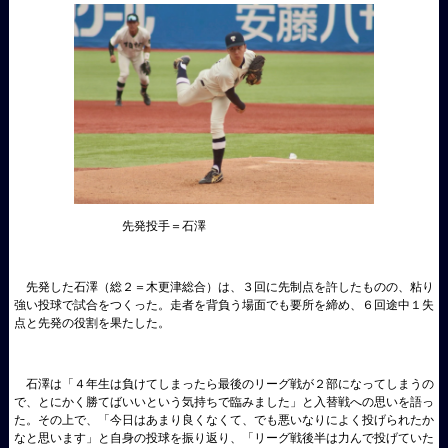
先発投手＝石澤
先発した石澤（総２＝木更津総合）は、３回に先制点を許したものの、粘り
強い投球で試合をつくった。走者を背負う場面でも要所を締め、６回途中１失
点と先発の役割を果たした。
石澤は「４年生は負けてしまったら最後のリーグ戦が２部になってしまうの
で、とにかく勝てばいいという気持ちで臨みました」と入替戦への思いを語っ
た。その上で、「今日はあまり良くなくて、でも悪いなりによく投げられたか
なと思います」と自身の投球を振り返り、「リーグ戦後半は力んで投げていた