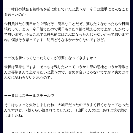
ーー昨日の試合も気持ちを前に出していたと思うが、今日は選手にどんなこと
を言ったのか
今日負けたら明日から２部だぞ、簡単なことだぞ、落ちたくなかったら今日頑
張れって。まぁ、今日勝てたので明日もまだ１部で戦えるのでよかったかなっ
て思います。今日これで気持ち的にはごぶになったんじゃないかって思います
ね。僕はそう思ってます。明日どうなるかわからないですけど。
ーー次も勝つってなったらなにが必要になってきますか？
最後は気持ちですよ。そっちは残りたいっていうか１部の意地というか専修さ
んは専修さんで上がりたいと思うので、せめぎ合いじゃないですか？実力はそ
んなに変わらないと思うので。
ーー９回はスチールスチールで
そこはちょっと失敗しましたね。大城戸だったのでうまく行くかなって思った
んですけど、7割くらい読まれてましたね。（山田くんのは）あれは僕が動か
しましたね。