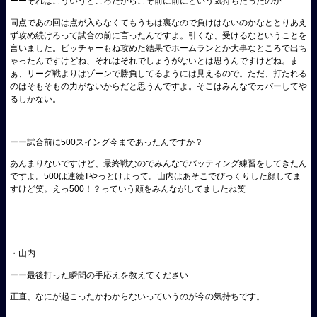
ーーそれはこういうところだからこそ前に前にという気持ちだったのか
同点であの回は点が入らなくてもうちは裏なので負けはないのかなととりあえ
ず攻め続けろって試合の前に言ったんですよ。引くな、受けるなということを
言いました。ピッチャーもね攻めた結果でホームランとか大事なところで出ち
ゃったんですけどね、それはそれでしょうがないとは思うんですけどね。ま
ぁ、リーグ戦よりはゾーンで勝負してるようには見えるので。ただ、打たれる
のはそもそもの力がないからだと思うんですよ。そこはみんなでカバーしてや
るしかない。
ーー試合前に500スイング今まであったんですか？
あんまりないですけど、最終戦なのでみんなでバッティング練習をしてきたん
ですよ。500は連続Tやっとけよって。山内はあそこでびっくりした顔してま
すけど笑。えっ500！？っていう顔をみんながしてましたね笑
・山内
ーー最後打った瞬間の手応えを教えてください
正直、なにが起こったかわからないっていうのが今の気持ちです。