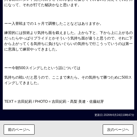
になって、それが打てた秘訣かなと思います。
ーー入替戦までの１ヶ月で調整したことなどはありますか。
練習的には技術より気持ち面を鍛えました。上から下と、下から上に上がるの
だったらやっぱりプライドとかそういう気持ち面が違うと思うので、それに下
から上がってくる気持ちに負けないぐらいの気持ちで行こうっていうのは第一
に意識して練習やってきました。
ーー今朝500スイングしたという話については
気持ちの戦いだと思うので、ここまで来たら。その気持ちで勝つために500ス
イングしてきました。
TEXT = 吉田妃莉 / PHOTO = 吉田妃莉・髙梨 美遼・佐藤結芽
更新日:2026年6月24日19時47分
前のページへ
次のページヘ