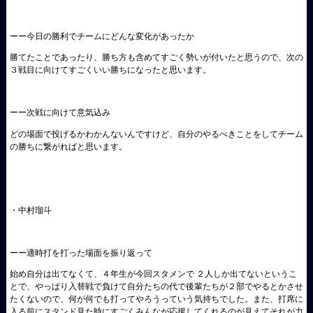
ーー今日の勝利でチームにどんな変化があったか
勝てたことであったり、勝ち方も含めてすごく勢いが付いたと思うので、次の
３戦目に向けてすごくいい勝ちになったと思います。
ーー次戦に向けて意気込み
どの場面で投げるかわかんないんですけど、自分のやるべきことをしてチーム
の勝ちに繋がればと思います。
・中村瑠斗
ーー適時打を打った場面を振り返って
始め自分は出てなくて、４年生が今回スタメンで ２人しか出てないというこ
とで、やっぱり入替戦で負けて自分たちの代で後輩たちが２部でやるとかさせ
たくないので、何が何でも打ってやろうっていう気持ちでした。また、打席に
入る前にスタンド見た時にすごくみんなが応援してくれるのが見えてそれが力