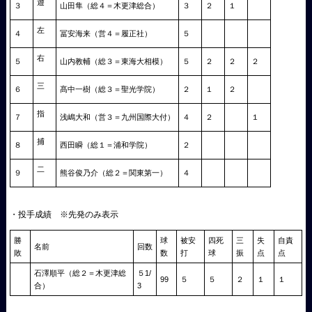
遊
３
山田隼（総４＝木更津総合）
３
２
１
左
４
冨安海来（営４＝履正社）
５
右
５
山内教輔（総３＝東海大相模）
５
２
２
２
三
６
髙中一樹（総３＝聖光学院）
２
１
２
指
７
浅嶋大和（営３＝九州国際大付）
４
２
１
捕
８
西田瞬（総１＝浦和学院）
２
二
９
熊谷俊乃介（総２＝関東第一）
４
・投手成績 ※先発のみ表示
勝
球
被安
四死
三
失
自責
名前
回数
敗
数
打
球
振
点
点
石澤順平（総２＝木更津総
５1/
99
５
５
２
１
１
合）
3