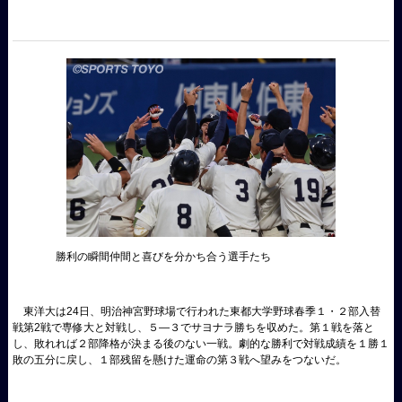
勝利の瞬間仲間と喜びを分かち合う選手たち
東洋大は24日、明治神宮野球場で行われた東都大学野球春季１・２部入替
戦第2戦で専修大と対戦し、５―３でサヨナラ勝ちを収めた。第１戦を落と
し、敗れれば２部降格が決まる後のない一戦。劇的な勝利で対戦成績を１勝１
敗の五分に戻し、１部残留を懸けた運命の第３戦へ望みをつないだ。