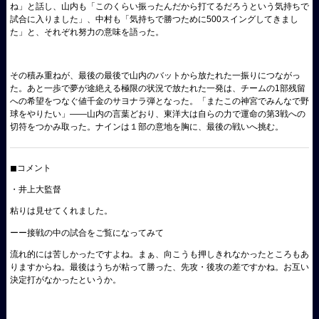
ね」と話し、山内も「このくらい振ったんだから打てるだろうという気持ちで
試合に入りました」、中村も「気持ちで勝つために500スイングしてきまし
た」と、それぞれ努力の意味を語った。
その積み重ねが、最後の最後で山内のバットから放たれた一振りにつながっ
た。あと一歩で夢が途絶える極限の状況で放たれた一発は、チームの1部残留
への希望をつなぐ値千金のサヨナラ弾となった。「またこの神宮でみんなで野
球をやりたい」――山内の言葉どおり、東洋大は自らの力で運命の第3戦への
切符をつかみ取った。ナインは１部の意地を胸に、最後の戦いへ挑む。
◼︎コメント
・井上大監督
粘りは見せてくれました。
ーー接戦の中の試合をご覧になってみて
流れ的には苦しかったですよね。まぁ、向こうも押しきれなかったところもあ
りますからね。最後はうちが粘って勝った、先攻・後攻の差ですかね。お互い
決定打がなかったというか。