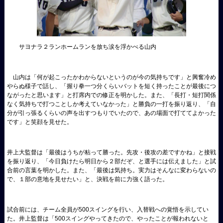
サヨナラ２ランホームランを放ち涙を浮かべる山内
山内は「何が起こったかわからないというのが今の気持ちです」と興奮冷め
やらぬ様子で話し、「握り拳一つ分くらいバットを短く持ったことが最後につ
ながったと思います」と打席内での修正を明かした。また、「長打・短打関係
なく気持ちで打つことしか考えていなかった」と勝負の一打を振り返り、「自
分が引っ張るくらいの声を出すつもりでいたので、あの場面で打ててよかった
です」と笑顔を見せた。
井上大監督は「最後はうちが粘って勝った。先攻・後攻の差ですかね」と接戦
を振り返り、「今日負けたら明日から２部だぞ、と選手には伝えました」と試
合前の言葉を明かした。また、「最後は気持ち。実力はそんなに変わらないの
で、１部の意地を見せたい」と、決戦を前に力強く語った。
試合前には、チーム全員が500スイングを行い、入替戦への覚悟を示してい
た。井上監督は「500スイングやってきたので、やったことが報われないと