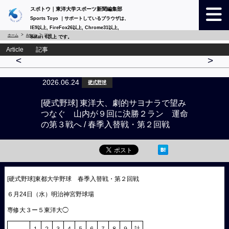
スポトウ｜東洋大学スポーツ新聞編集部
Sports Toyo ｜サポートしているブラウザは、
IE9以上, FireFox26以上, Chrome31以上,
ホーム
Article
詳細
Safari 6以上 です。
Article 記事
<
>
2026.06.24
硬式野球
[硬式野球] 東洋大、劇的サヨナラで望み
つなぐ 山内が９回に決勝２ラン 運命
の第３戦へ / 春季入替戦・第２回戦
[硬式野球]東都大学野球 春季入替戦・第２回戦
６月24日（水）明治神宮野球場
専修大３ー５東洋大◯
１
２
３
４
５
６
７
８
９
計