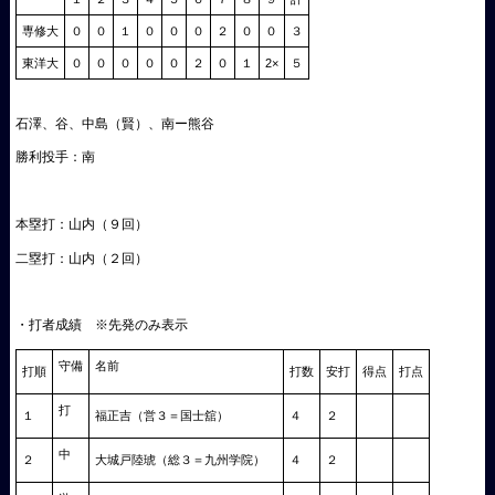
専修大
０
０
１
０
０
０
２
０
０
３
東洋大
０
０
０
０
０
２
０
１
2×
５
石澤、谷、中島（賢）、南ー熊谷
勝利投手：南
本塁打：山内（９回）
二塁打：山内（２回）
・打者成績 ※先発のみ表示
守備
名前
打順
打数
安打
得点
打点
打
１
福正吉（営３＝国士舘）
４
２
中
２
大城戸陸琥（総３＝九州学院）
４
２