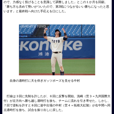
ので、力感なく投げることを意識して調整しました」とこの１か月を回顧。
「勝ち方も含めて勢いがついたので、第3戦につながるいい勝ちになったと思
います」と最終戦へ向けた手応えを口にした。
自身の適時打に天を仰ぎガッツポーズを見せる中村
打線は３回に先制を許したが、６回に反撃を開始。浅嶋（営３＝九州国際大
付）が左方向へ勝ち越し適時打を放ち、チームに流れを引き寄せた。しかし、
７回で逆転を許すと８回に途中出場の中村（営４＝拓殖大紅陵）が右中間へ同
点適時打を放ち、試合を振り出しに戻した。