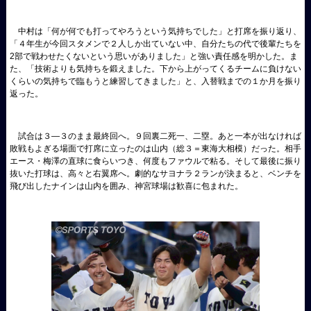
中村は「何が何でも打ってやろうという気持ちでした」と打席を振り返り、
「４年生が今回スタメンで２人しか出ていない中、自分たちの代で後輩たちを
2部で戦わせたくないという思いがありました」と強い責任感を明かした。ま
た、「技術よりも気持ちを鍛えました。下から上がってくるチームに負けない
くらいの気持ちで臨もうと練習してきました」と、入替戦までの１か月を振り
返った。
試合は３―３のまま最終回へ。９回裏二死一、二塁。あと一本が出なければ
敗戦もよぎる場面で打席に立ったのは山内（総３＝東海大相模）だった。相手
エース・梅澤の直球に食らいつき、何度もファウルで粘る。そして最後に振り
抜いた打球は、高々と右翼席へ。劇的なサヨナラ２ランが決まると、ベンチを
飛び出したナインは山内を囲み、神宮球場は歓喜に包まれた。