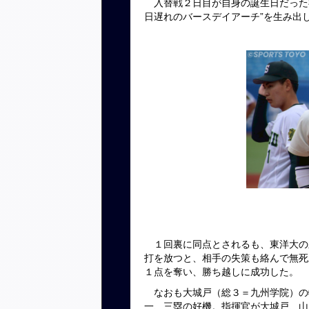
入替戦２日目が自身の誕生日だった
日遅れのバースデイアーチ”を生み出
１回裏に同点とされるも、東洋大の
打を放つと、相手の失策も絡んで無死
１点を奪い、勝ち越しに成功した。
なおも大城戸（総３＝九州学院）の
一、三塁の好機。指揮官が大城戸、山