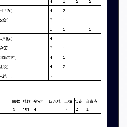
）
４
３
２
２
州学院）
４
２
総合）
３
１
）
５
１
１
大相模）
４
学院）
３
１
国際大付）
４
１
紅陵）
４
２
東第一）
２
回数
球数
被安打
四死球
三振
失点
自責点
９
101
４
７
２
１