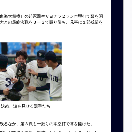
東海大相模）の起死回生サヨナラ２ラン本塁打で幕を閉
大との最終決戦を３ー２で競り勝ち、見事に１部残留を
を決め、涙を見せる選手たち
残るなか、第３戦も一振りの本塁打で幕を開けた。