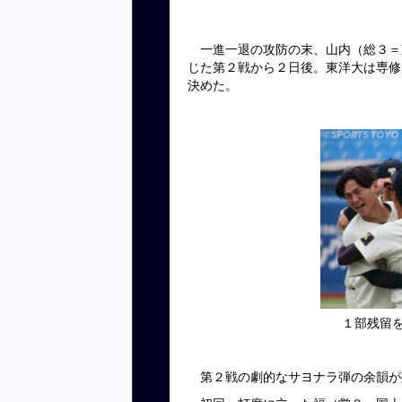
一進一退の攻防の末、山内（総３＝
じた第２戦から２日後。東洋大は専修
決めた。
１部残留
第２戦の劇的なサヨナラ弾の余韻が