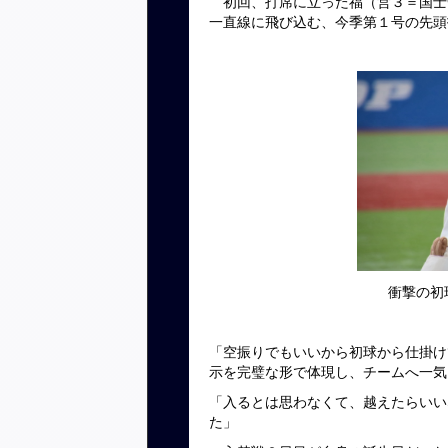
初回、打席に立った福（営３＝国士
一直線に飛び込む、今季第１号の先頭
衝撃の初
「空振りでもいいから初球から仕掛け
示を完璧な形で体現し、チームへ一気
「入るとは思わなくて、越えたらいい
た」