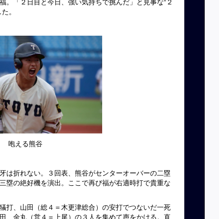
福。「２日目と今日、強い気持ちで挑んだ」と見事な“２
した。
咆える熊谷
牙は折れない。３回表、熊谷がセンターオーバーの二塁
三塁の絶好機を演出。ここで再び福が右適時打で貴重な
犠打、山田（総４＝木更津総合）の安打でつないだ一死
田、金丸（営４＝上尾）の３人を集めて声をかける。直