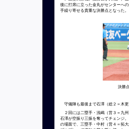
後に打席に立った金丸がセンターへの
手繰り寄せる貴重な決勝点となった。
決勝
守備陣も最後まで石澤（総２＝木更
２回には二塁手・浅嶋（営３＝九州
石澤が空振り三振を奪ってチェンジ。
の場面で、三塁手・中村（営４＝拓大