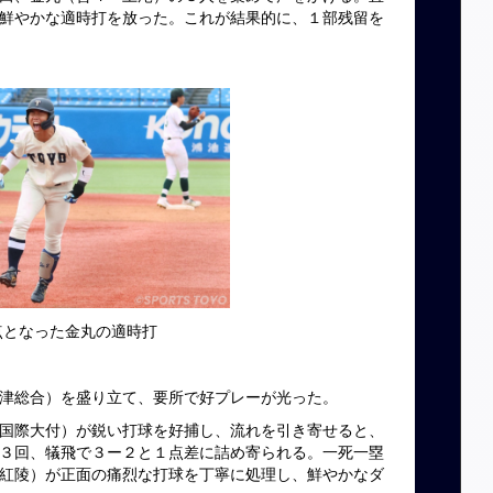
鮮やかな適時打を放った。これが結果的に、１部残留を
点となった金丸の適時打
津総合）を盛り立て、要所で好プレーが光った。
国際大付）が鋭い打球を好捕し、流れを引き寄せると、
３回、犠飛で３ー２と１点差に詰め寄られる。一死一塁
紅陵）が正面の痛烈な打球を丁寧に処理し、鮮やかなダ