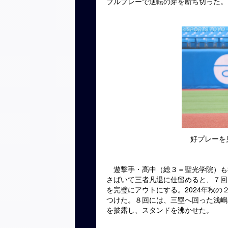
ブルプレーで逆転の芽を断ち切った。
好プレーを
遊撃手・髙中（総３＝聖光学院）も
さばいて三者凡退に仕留めると、７回
を完璧にアウトにする。2024年秋
つけた。８回には、三塁へ回った浅嶋
を披露し、スタンドを沸かせた。