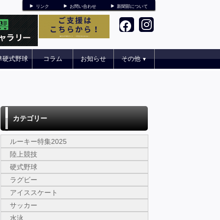
リンク
お問い合わせ
新聞部について
準硬式野球
コラム
お知らせ
その他
▼
カテゴリー
ルーキー特集2025
陸上競技
硬式野球
ラグビー
アイススケート
サッカー
水泳