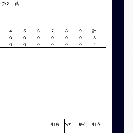
・第３回戦
４
５
６
７
８
９
計
０
０
０
０
０
０
３
０
０
０
０
０
０
２
打数
安打
得点
打点