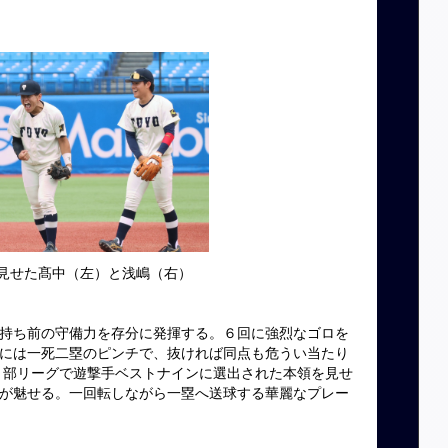
見せた髙中（左）と浅嶋（右）
持ち前の守備力を存分に発揮する。６回に強烈なゴロを
には一死二塁のピンチで、抜ければ同点も危うい当たり
の２部リーグで遊撃手ベストナインに選出された本領を見せ
が魅せる。一回転しながら一塁へ送球する華麗なプレー