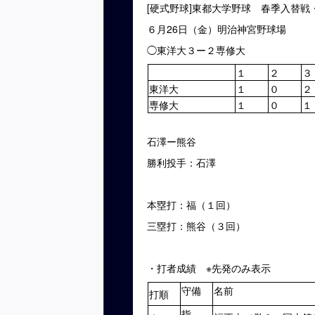
[硬式野球]東都大学野球 春季入替戦
６月26日（金）明治神宮野球場
◯東洋大３ー２専修大
１
２
３
東洋大
１
０
２
専修大
１
０
１
石澤ー熊谷
勝利投手：石澤
本塁打：福（１回）
三塁打：熊谷（３回）
・打者成績 ※先発のみ表示
守備
名前
打順
指