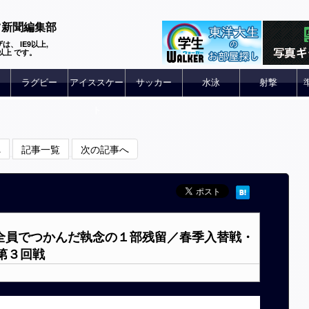
ツ新聞編集部
は、 IE9以上,
 6以上 です。
ラグビー
アイススケー
サッカー
水泳
射撃
ト
へ
記事一覧
次の記事へ
利！全員でつかんだ執念の１部残留／春季入替戦・
第３回戦