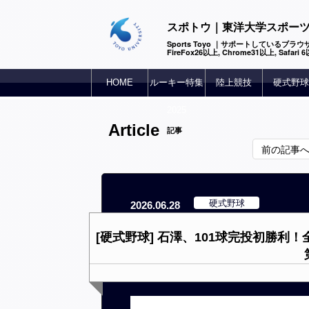
スポトウ｜東洋大学スポー
Sports Toyo ｜サポートしているブラウザ
FireFox26以上, Chrome31以上, Safari
HOME
ルーキー特集
陸上競技
硬式野球
2025
Article
記事
前の記事
硬式野球
2026.06.28
[硬式野球] 石澤、101球完投初勝