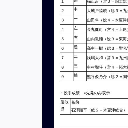
１
福正吉（営３＝国士舘
中
２
大城戸陸琥（総３＝九
一
３
山田隼（総４＝木更津
左
４
金丸健司（営４＝上尾
右
５
山内教輔（総３＝東海
遊
６
髙中一樹（総３＝聖光
二
７
浅嶋大和（営３＝九州
三
８
中村瑠斗（営４＝拓大
捕
９
熊谷俊乃介（総２＝関
・投手成績 ※先発のみ表示
勝敗
名前
勝
石澤順平（総２＝木更津総合）