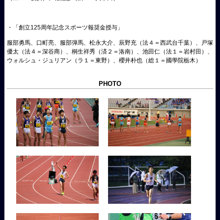
・「創立125周年記念スポーツ報奨金授与」
服部勇馬、口町亮、服部弾馬、松永大介、辰野充（法４＝西武台千葉）、戸塚
優太（法４＝深谷商）、桐生祥秀（済２＝洛南）、池田仁（法１＝岩村田）、
ウォルシュ・ジュリアン（ラ１＝東野）、櫻井朴也（総１＝國學院栃木）
PHOTO