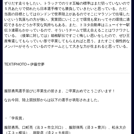
ずりだす走りをしたい。トラックでのリオ五輪の標準はまだ切っていないので
５月あたりで切れたら日本選手権でも勝負していきたいと思っている。ただ、
当面の目標としてはロンドンで世界陸上があるのでそこにマラソンで出場した
いという気落ちの方が強い。実業団にいくことで環境も変わってその環境に適
応できるかどうか不安な気持ちもある。また、トヨタ自動車はニューイヤー駅
伝３連覇もかかっているので、そういうチームで競え合えることはワクワクし
ている。（後輩に対しては）箱根駅伝ですごく悔しい思いをしたので、ぜひ王
座奪還してもらっていい形で卒業してもらえればと思う。またすごく個性的な
メンバーがそろっているのでチームとして大きな力が生まれると思っている。
TEXT/PHOTO＝伊藤空夢
服部勇馬選手並びに卒業生の皆さま、ご卒業おめでとうございます！
なお今回、陸上競技部からは以下の選手が表彰されました。
・「学長賞」
服部勇馬、口町亮（法３＝市立川口）、服部弾馬（済３＝豊川）、松永大介
（工３＝横浜）、堀龍彦（済２＝大牟田）