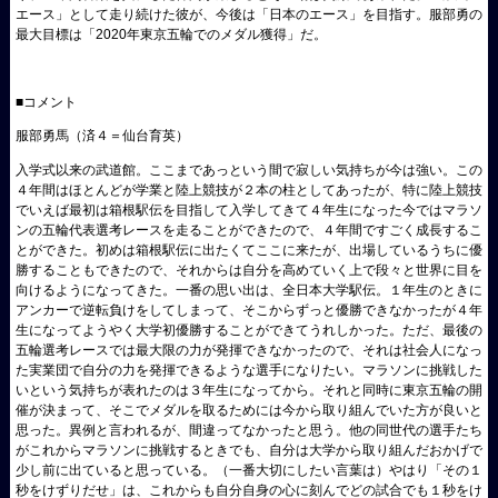
エース」として走り続けた彼が、今後は「日本のエース」を目指す。服部勇の
最大目標は「
2020
年東京五輪でのメダル獲得」だ。
■コメント
服部勇馬（済４＝仙台育英）
入学式以来の武道館。ここまであっという間で寂しい気持ちが今は強い。この
４年間はほとんどが学業と陸上競技が２本の柱としてあったが、特に陸上競技
でいえば最初は箱根駅伝を目指して入学してきて４年生になった今ではマラソ
ンの五輪代表選考レースを走ることができたので、４年間ですごく成長するこ
とができた。初めは箱根駅伝に出たくてここに来たが、出場しているうちに優
勝することもできたので、それからは自分を高めていく上で段々と世界に目を
向けるようになってきた。一番の思い出は、全日本大学駅伝。１年生のときに
アンカーで逆転負けをしてしまって、そこからずっと優勝できなかったが４年
生になってようやく大学初優勝することができてうれしかった。ただ、最後の
五輪選考レースでは最大限の力が発揮できなかったので、それは社会人になっ
た実業団で自分の力を発揮できるような選手になりたい。マラソンに挑戦した
いという気持ちが表れたのは３年生になってから。それと同時に東京五輪の開
催が決まって、そこでメダルを取るためには今から取り組んでいた方が良いと
思った。異例と言われるが、間違ってなかったと思う。他の同世代の選手たち
がこれからマラソンに挑戦するときでも、自分は大学から取り組んだおかげで
少し前に出ていると思っている。（一番大切にしたい言葉は）やはり「その１
秒をけずりだせ」は、これからも自分自身の心に刻んでどの試合でも１秒をけ