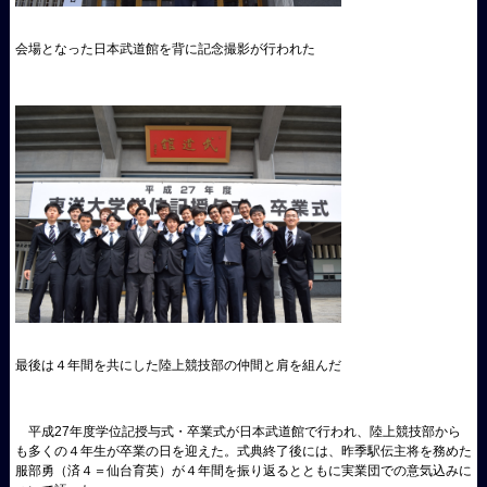
会場となった日本武道館を背に記念撮影が行われた
最後は４年間を共にした陸上競技部の仲間と肩を組んだ
平成
27
年度学位記授与式・卒業式が日本武道館で行われ、陸上競技部から
も多くの４年生が卒業の日を迎えた。式典終了後には、昨季駅伝主将を務めた
服部勇（済４＝仙台育英）が４年間を振り返るとともに実業団での意気込みに