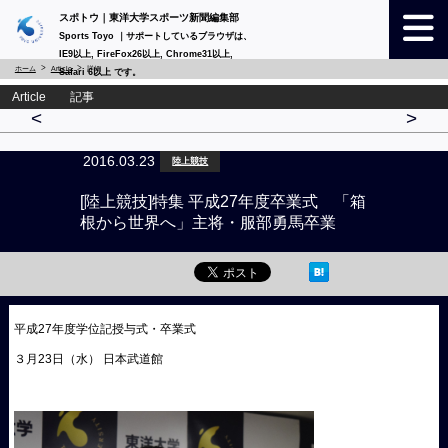
スポトウ｜東洋大学スポーツ新聞編集部
Sports Toyo ｜サポートしているブラウザは、
IE9以上, FireFox26以上, Chrome31以上,
ホーム
Article
詳細
Safari 6以上 です。
Article 記事
<
>
2016.03.23
陸上競技
[陸上競技]特集 平成27年度卒業式 「箱
根から世界へ」主将・服部勇馬卒業
平成27年度学位記授与式・卒業式
３月23日（水） 日本武道館