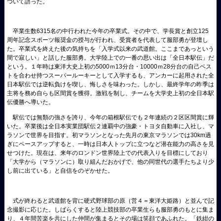
ついて語った。
卒業生数
6315
名の中行われた今年の卒業式。その中で、学長賞と創立
125
周年記念スポーツ報奨金の授与が行われ、受賞者を代表して服部勇が登壇し
た。卒業式を終えた後の気持ちを「入学式以来の武道館。ここまであっという
間で寂しい」と話した服部勇。大学陸上での一番の思い出は「全日本駅伝」だ
という。１年時は東洋大史上初の
5000
ｍ
13
分台・
10000
ｍ
28
分台の自己ベス
トを合わせ持つスーパールーキーとして入学するも、アンカーに起用された全
日本駅伝では逆転負けを喫し、悔しさを味わった。しかし、最終学年の昨季は
主将を務め自らも区間賞を獲得。激戦を制し、チームを大学史上初の全日本駅
伝優勝へ導いた。
駅伝では無類の強さを誇り、今年の箱根駅伝でも２年連続の２区区間賞に輝
いた。卒業後は全日本実業団駅伝２連覇中の強豪・トヨタ自動車に入社し、マ
ラソンで世界を目指す。初マラソンとなった先月の東京マラソンでは
30km
過
ぎにペースアップすると、一時は日本人トップに立つなど潜在能力の高さを見
せつけた。現在は、来年のロンドン世界陸上での代表入りを目標にしており
「大学から（マラソンに）取り組んだおかげで、他の同世代の選手たちより少
し前に出ている」と自信をのぞかせた。
式が終わると武道館を背に硬式野球部の原（営４＝東洋大姫路）と並んで記
念撮影に応じた。しばらくすると陸上競技部の卒業生らも服部勇のもとに集ま
り、４年間苦楽を共にした仲間が集まるとその場は笑顔であふれた。「鉄紺の