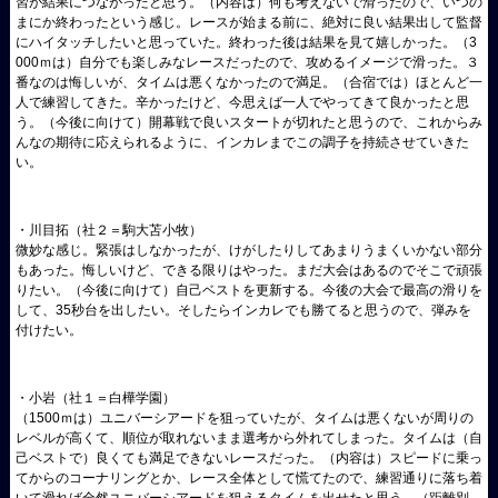
習が結果につながったと思う。（内容は）何も考えないで滑ったので、いつの
まにか終わったという感じ。レースが始まる前に、絶対に良い結果出して監督
にハイタッチしたいと思っていた。終わった後は結果を見て嬉しかった。（3
000ｍは）自分でも楽しみなレースだったので、攻めるイメージで滑った。３
番なのは悔しいが、タイムは悪くなかったので満足。（合宿では）ほとんど一
人で練習してきた。辛かったけど、今思えば一人でやってきて良かったと思
う。（今後に向けて）開幕戦で良いスタートが切れたと思うので、これからみ
んなの期待に応えられるように、インカレまでこの調子を持続させていきた
い。
・川目拓（社２＝駒大苫小牧）
微妙な感じ。緊張はしなかったが、けがしたりしてあまりうまくいかない部分
もあった。悔しいけど、できる限りはやった。まだ大会はあるのでそこで頑張
りたい。（今後に向けて）自己ベストを更新する。今後の大会で最高の滑りを
して、35秒台を出したい。そしたらインカレでも勝てると思うので、弾みを
付けたい。
・小岩（社１＝白樺学園）
（1500ｍは）ユニバーシアードを狙っていたが、タイムは悪くないが周りの
レベルが高くて、順位が取れないまま選考から外れてしまった。タイムは（自
己ベストで）良くても満足できないレースだった。（内容は）スピードに乗っ
てからのコーナリングとか、レース全体として慌てたので、練習通りに落ち着