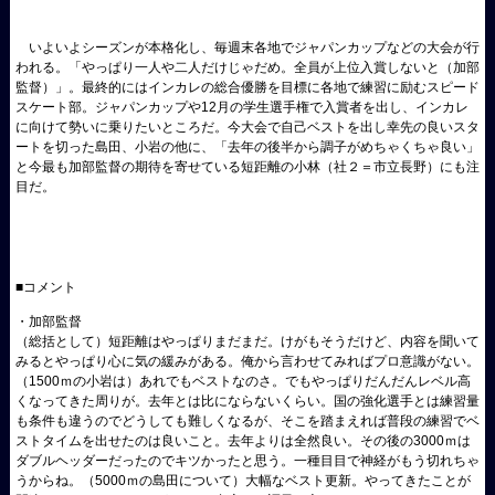
いよいよシーズンが本格化し、毎週末各地でジャパンカップなどの大会が行
われる。「やっぱり一人や二人だけじゃだめ。全員が上位入賞しないと（加部
監督）」。最終的にはインカレの総合優勝を目標に各地で練習に励むスピード
スケート部。ジャパンカップや12月の学生選手権で入賞者を出し、インカレ
に向けて勢いに乗りたいところだ。今大会で自己ベストを出し幸先の良いスタ
ートを切った島田、小岩の他に、「去年の後半から調子がめちゃくちゃ良い」
と今最も加部監督の期待を寄せている短距離の小林（社２＝市立長野）にも注
目だ。
■コメント
・加部監督
（総括として）短距離はやっぱりまだまだ。けがもそうだけど、内容を聞いて
みるとやっぱり心に気の緩みがある。俺から言わせてみればプロ意識がない。
（1500ｍの小岩は）あれでもベストなのさ。でもやっぱりだんだんレベル高
くなってきた周りが。去年とは比にならないくらい。国の強化選手とは練習量
も条件も違うのでどうしても難しくなるが、そこを踏まえれば普段の練習でベ
ストタイムを出せたのは良いこと。去年よりは全然良い。その後の3000ｍは
ダブルヘッダーだったのでキツかったと思う。一種目目で神経がもう切れちゃ
うからね。（5000ｍの島田について）大幅なベスト更新。やってきたことが