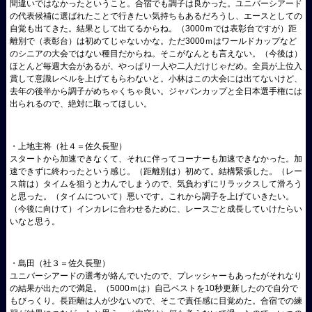
間違いではなかったということ。合宿でも調子は良かった。ユニバーシアード
の代表候補に選ばれたことで行きたい気持ちもあるだろうし、エースとしての
自覚も出てきた。結果として出てるからね。（3000ｍでは表彰台ですが）距
離別で（表彰台）は初めてじゃないかな。ただ3000ｍはワールドカップなど
のシニアの大会ではない種目だからね。そこがなんとも言えない。（今後は）
ほとんど毎週大会があるが、やっぱり一人や二人だけじゃだめ。全員が上位入
賞して意識レベルを上げてもらわないと。小林はこの大会には出てないけど、
去年の後半から調子がめちゃくちゃ良い。ジャパンカップと全日本選手権には
出られるので、絶対に取ってほしい。
・上地主将（社４＝佐久長聖）
スタートから加速できなくて、それに伴ってコーナーも加速できなかった。加
速できずに終わったという感じ。（距離別は）初めて。結構緊張した。（レー
ス前は）タイムを狙うと力んでしまうので、気負わずにリラックスして滑ろう
と思った。（タイムについて）悪いです。これから調子を上げていきたい。
（今後に向けて）インカレに合わせるために、レースごと成長していけたらい
いなと思う。
・島田（社３＝佐久長聖）
ユニバーシアードの選考が絡んでいたので、プレッシャーもあったがそれなり
の結果が出たので満足。（5000ｍは）自己ベストを10秒更新したので自分で
もびっくり。長距離は人が少ないので、そこで責任感に目覚めた。合宿での練