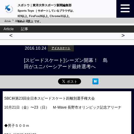
スポトウ｜東洋大学スポーツ新聞編集部
Sports Toyo ｜サポートしているブラウザは、
IE9以上, FireFox26以上, Chrome31以上,
ホーム
Article
詳細
Safari 6以上 です。
Article 記事
<
>
2016.10.24
アイススケート
[スピードスケート]シーズン開幕！ 島
田がユニバーシアード最終選考へ
SBC杯第23回全日本スピードスケート距離別選手権大会
10月21日（金）〜23（日） Ｍ-Wave 長野市オリンピック記念アリーナ
◆男子５００ｍ