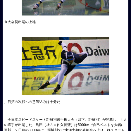
今大会初出場の上地
川目拓の次戦への意気込みは十分だ
全日本スピードスケート距離別選手権大会（以下、距離別）が開幕し、４人
の選手が出場した。島田（社３＝佐久長聖）は5000ｍで自己ベストを大幅に
更新。２日目の3000ｍは、距離別では東洋大初の表彰台へ上り、好スタート