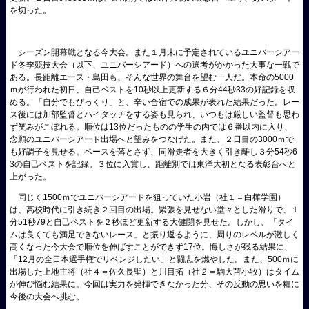
を切った。
シーズン開幕戦となる今大会。また１月末に予定されているユニバーシアー
ド冬季競技大会（以下、ユニバーシアード）への選考がかかった大事な一戦で
ある。長距離エース・島田も、そんな世界の舞台を望む一人だ。本命の5000
ｍが行われた初日、自己ベストを10秒以上更新する６分44秒33の好記録を収
める。「自分でもびっくり」と、辛い合宿での成果が表れた結果だった。レー
ス後には加部監督とハイタッチをする姿も見られ、いつもは厳しい監督も思わ
ず笑みがこぼれる。順位は13位だったものの学生の内では６番以内に入り、
念願のユニバーシアード出場へと望みをつなげた。また、２日目の3000ｍで
も好調子を見せる。ペースを落とさず、同滑走者を大きく引き離し３分54秒6
3の自己ベストを記録。３位に入賞し、距離別では東洋大初となる表彰台へと
上がった。
同じく1500ｍでユニバーシアードを狙っていた小岩（社１＝白樺学園）
は、高校時代に引き続き２回目の出場。緊張を見せない堂々とした滑りで、１
分51秒79と自己ベストを２秒ほど更新する大健闘を見せた。しかし、「タイ
ムは良くても満足できないレース」と振り返るように、周りのレベルが激しく
高くなった今大会で順位を伸ばすことができず17位。悔しさが残る結果に、
「12月の全日本選手権でリベンジしたい」と闘志を燃やした。また、500ｍに
出場した上地主将（社４＝佐久長聖）と川目拓（社２＝駒大苫小牧）はタイム
が伸び悩む結果に。今回は実力を発揮できなかった分、その反動の思いを糧に
今後の大会へ挑む。