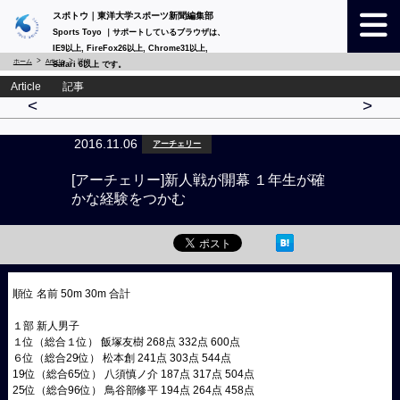
スポトウ｜東洋大学スポーツ新聞編集部
Sports Toyo ｜サポートしているブラウザは、
IE9以上, FireFox26以上, Chrome31以上,
ホーム
Article
詳細
Safari 6以上 です。
Article 記事
<
>
2016.11.06
アーチェリー
[アーチェリー]新人戦が開幕 １年生が確
かな経験をつかむ
順位 名前 50m 30m 合計
１部 新人男子
１位（総合１位） 飯塚友樹 268点 332点 600点
６位（総合29位） 松本創 241点 303点 544点
19位（総合65位） 八須慎ノ介 187点 317点 504点
25位（総合96位） 鳥谷部修平 194点 264点 458点