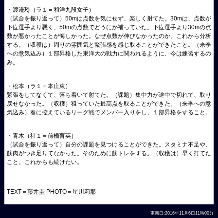
・渡邉玲（ラ１＝和洋九段女子）
（試合を振り返って）50mは点数を気にせず、楽しく射てた。30mは、点数が
下位選手より悪く、50mの点数でどうにか補っていた。下位選手より30mの点
数が悪かったことが悔しかった。なぜ点数が伸びなかったのか、これから分析
する。（収穫は）周りの雰囲気と緊張感を感じ取ることができたこと。（来季
への意気込み）１部昇格した東洋大の戦力に関われるように、今は練習するの
み。
・松本（ラ１＝本庄東）
緊張をしてなくて、落ち着いて射てた。（課題）集中力が途中で切れて、取り
戻せなかった。（収穫）狙っていた最高点を取ることができた。（来季への意
気込み）春に控えているリーグ戦でメンバー入りをし、１部昇格をすること。
・青木（社１＝前橋育英）
（試合を振り返って）自分の課題を見つけることができた。スタミナ不足や、
筋肉がつき足りてなかった。そのために筋トレをする。（収穫は）早く打てた
こと。これからも続けたい。
TEXT＝藤井圭 PHOTO＝星川莉那
更新日:2016年11月6日11時00分