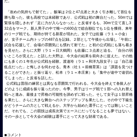
た。
「攻めの気持ちで射てた」。飯塚は２位と47点差と大きく引き離して首位を
勝ち取った。彼も高校では未経験であり、公式戦は初の舞台だった。50mでは
緊張を隠しきれず「足に力が入らなかった」と反省するも、30mで立て直し3
32点をマーク。新人男子の中で唯一の600点で総合順位でも１位を獲得。来年
のリーグ戦でも、期待が持てる新星が現れた。女子では佐藤（ラ１＝小金）
が、女子チーム内トップの487点を記録。２部として午後から出場し「午前に
試合を応援して、会場の雰囲気にも慣れて射てた」と初の公式戦にも落ち着き
を見せた。さらに大野（ラ１＝日大鶴岡）も佐藤に３点差と迫る。「自分の弱
いところが見えた」と話した大野は、今大会の結果を前向きに捉えた。その他
にも多くの１年生が公式戦を経験。渡邉玲（ラ１＝和洋九段女子）は「自己最
低点だった」と悔しさを伺わせる。青木（社１＝前橋育英）は「課題を見つけ
ることができた」と振り返り、松本（ラ１＝本庄東）も「集中が途中で途切れ
てしまった」と反省を話した。
公式戦は普段の練習とは異なる雰囲気で行われる。今大会を終えて各個人が
どのように成績を振り返ったのか。今季、男子はリーグ戦で１部への入れ替え
戦へと進み、最後まで昇格の可能性を諦めずに戦った。そして女子は１部昇格
を果たし、さらに大きな舞台へのステップアップを果たした。その中で下級生
がどうチームの力として戦えるか。大学から始めた選手にとっては難しいこと
だ。それでも、この競技は成長次第でエースにだってなることも夢ではない。
その一歩として今大会の経験は選手にとって大きな財産である。
◾︎コメント