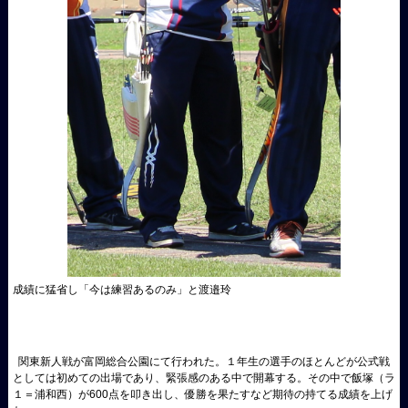
成績に猛省し「今は練習あるのみ」と渡邉玲
関東新人戦が富岡総合公園にて行われた。１年生の選手のほとんどが公式戦
としては初めての出場であり、緊張感のある中で開幕する。その中で飯塚（ラ
１＝浦和西）が600点を叩き出し、優勝を果たすなど期待の持てる成績を上げ