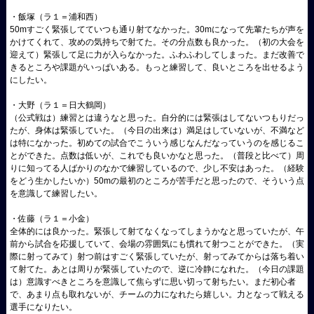
・飯塚（ラ１＝浦和西）
50mすごく緊張してていつも通り射てなかった。30mになって先輩たちが声を
かけてくれて、攻めの気持ちで射てた。その分点数も良かった。（初の大会を
迎えて）緊張して足に力が入らなかった。ふわふわしてしまった。まだ改善で
きるところや課題がいっぱいある。もっと練習して、良いところを出せるよう
にしたい。
・大野（ラ１＝日大鶴岡）
（公式戦は）練習とは違うなと思った。自分的には緊張はしてないつもりだっ
たが、身体は緊張していた。（今日の出来は）満足はしていないが、不満など
は特になかった。初めての試合でこういう感じなんだなっていうのを感じるこ
とができた。点数は低いが、これでも良いかなと思った。（普段と比べて）周
りに知ってる人ばかりのなかで練習しているので、少し不安はあった。（経験
をどう生かしたいか）50mの最初のところが苦手だと思ったので、そういう点
を意識して練習したい。
・佐藤（ラ１＝小金）
全体的には良かった。緊張して射てなくなってしまうかなと思っていたが、午
前から試合を応援していて、会場の雰囲気にも慣れて射つことができた。（実
際に射ってみて）射つ前はすごく緊張していたが、射ってみてからは落ち着い
て射てた。あとは周りが緊張していたので、逆に冷静になれた。（今日の課題
は）意識すべきところを意識して焦らずに思い切って射ちたい。まだ初心者
で、あまり点も取れないが、チームの力になれたら嬉しい。力となって戦える
選手になりたい。