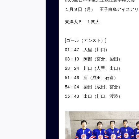
１月９日（月） 王子白鳥アイスアリ
東洋大６―１関大
[ゴール（アシスト）]
01：47 人里（川口）
03：19 阿部（宮倉、柴田）
23：24 川口（人里、出口）
51：46 所（成田、石倉）
54：24 柴田（成田、宮倉）
55：43 出口（川口、渡邉）