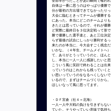
全部辛かったことがあの瞬間で報われ
自体は一番に思うのはやっぱり優勝で
分が最初の方出場できてなかったりっ
大会に臨むときってチームが優勝する
にあった。本当にどこのチームよりも
きたとは思っているので、それが優勝
ど実際に最終日を３位決定戦って形で
勝で優勝した選手達と、あと三位決定
らず最後の試合にしっかり勝利するっ
来たのが本当に、今大会すごく残念だ
いかな。（４年生、チームメイトへ）
て、ありがとうっていうのと、ほんと
し、本当に一人一人に感謝したいと思
こういう風に笑顔で終わることは出来
っていうのはこれからも残っていくと
い思いっていうのをなるべくしないで
いるので、まずはチームづくりから。
ほしいなって風に思ってます。
・ＤＦ宮倉（社４＝北海）
一人一人中大戦の負けを引きずらない
ていた。そうやっていい意味で気持ち