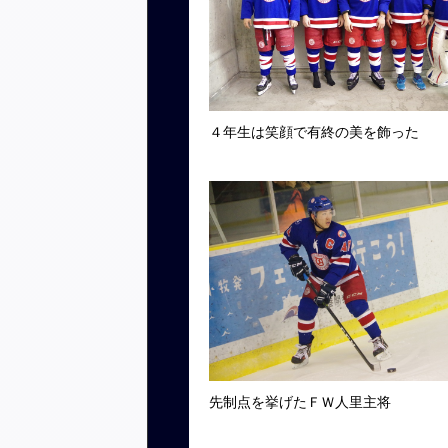
４年生は笑顔で有終の美を飾った
先制点を挙げたＦＷ人里主将