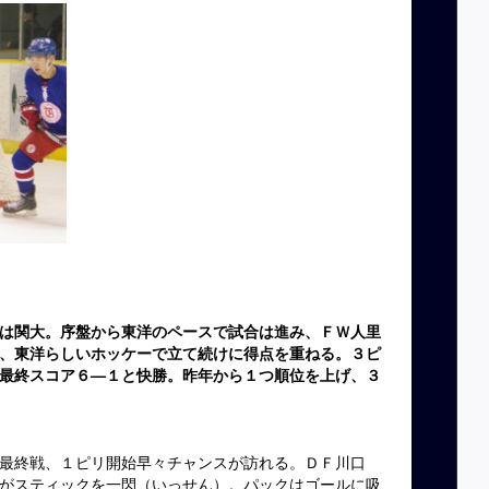
は関大。序盤から東洋のペースで試合は進み、ＦＷ人里
、東洋らしいホッケーで立て続けに得点を重ねる。３ピ
最終スコア６—１と快勝。昨年から１つ順位を上げ、３
最終戦、１ピリ開始早々チャンスが訪れる。ＤＦ川口
がスティックを一閃（いっせん）。パックはゴールに吸