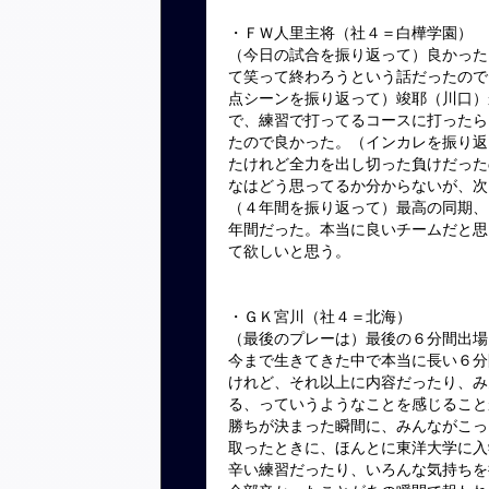
・ＦＷ人里主将（社４＝白樺学園）
（今日の試合を振り返って）良かった
て笑って終わろうという話だったので
点シーンを振り返って）竣耶（川口）
で、練習で打ってるコースに打ったら
たので良かった。（インカレを振り返
たけれど全力を出し切った負けだった
なはどう思ってるか分からないが、次
（４年間を振り返って）最高の同期、
年間だった。本当に良いチームだと思
て欲しいと思う。
・ＧＫ宮川（社４＝北海）
（最後のプレーは）最後の６分間出場
今まで生きてきた中で本当に長い６分
けれど、それ以上に内容だったり、み
る、っていうようなことを感じること
勝ちが決まった瞬間に、みんながこっ
取ったときに、ほんとに東洋大学に入
辛い練習だったり、いろんな気持ちを