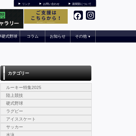
リンク
お問い合わせ
新聞部について
準硬式野球
コラム
お知らせ
その他
▼
カテゴリー
ルーキー特集2025
陸上競技
硬式野球
ラグビー
アイススケート
サッカー
水泳