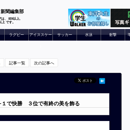
ツ新聞編集部
は、 IE9以上,
 6以上 です。
ラグビー
アイススケー
サッカー
水泳
射撃
ト
へ
記事一覧
次の記事へ
６−１で快勝 ３位で有終の美を飾る