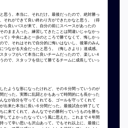
と思う。本当に、それだけ。最後だったので、絶対勝っ
、それができて良い終わり方ができたかなと思う。（得
から良いパスが来て、自分の前にスペースがあったの
そのまま入った。練習してきたことは間違いじゃなかっ
って）中央にあと一歩のところで勝てなくて、悔しかっ
ので、それはそれで自分的に悔いはないし、後輩のみん
につながる大会だったと思う。（悔しさより）達成感。
スタッフがいて本当に良いチームだったので、楽しい４
うので、スタッフを信じて勝てるチームに成長していっ
したような形になったけれど、その６分間っていうのが
間だった。実際に乱闘とかもあって時間的にも長かった
んなが自分を守ってくれてる、ゴールを守ってくれて
が出来た本当に長い６分間だった。最後試合が終了して
ちに来てくれて、みんなでその勝利っていうものを勝ち
学してよかったなっていう風に思えた。これまで４年間
持って辛い思いも沢山あって。でもそれ以上に、最後に