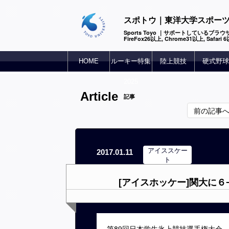
スポトウ｜東洋大学スポー
Sports Toyo ｜サポートしているブラウザ
FireFox26以上, Chrome31以上, Safari
HOME
ルーキー特集
陸上競技
硬式野球
2025
Article
記事
前の記事
アイススケー
2017.01.11
ト
[アイスホッケー]関大に
第89回日本学生氷上競技選手権大会