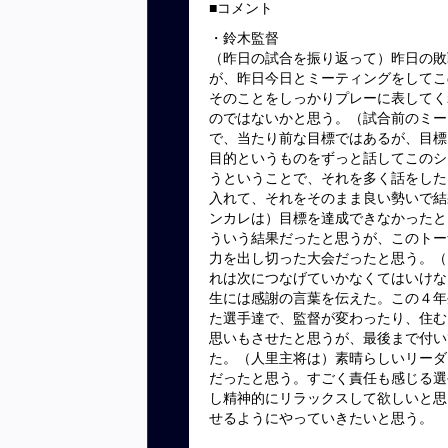
■コメント
・鈴木監督
（昨日の試合を振り返って）昨日の敗
が、昨日今日とミーティングをしてこ
そのことをしっかりプレーに表してく
のではないかと思う。（試合前のミー
で、当たり前な目標ではあるが、目標
目的というものをずっと話してこのシ
うということで、それを多く話をした
入れて、それをそのまま良い勢いで結
ンカレは）目標を達成できなかったと
ういう結果だったと思うが、このトー
力を出し切った大会だったと思う。（
れは次につなげていかなくてはいけな
生には感謝の言葉を伝えた。この４年
た選手達で、監督が変わったり、住む
思いもさせたと思うが、最後まで付い
た。（人里主将は）素晴らしいリーダ
だったと思う。すごく責任も感じる選
し精神的にリラックスして欲しいと思
せるようにやっていきたいと思う。