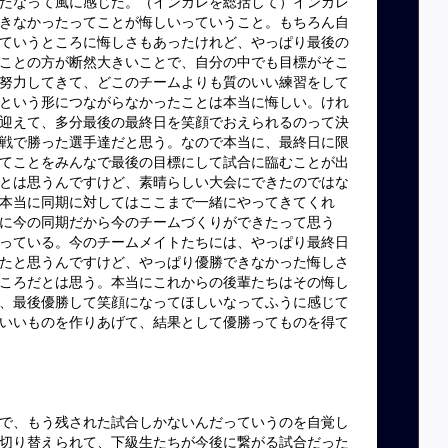
たなって風に感じた。（インカレを総括して）インカレ
きなかったってことが悔しいっていうこと。もちろん自
ていうところに悔しさもあったけれど、やっぱり最後の
ことの方が断然大きいことで、自分の中でも目標がそこ
努力してきて、どこのチームよりも質のいい練習をして
という形につながらなかったことは本当に悔しい。けれ
迎えて、多分最後の最終日を笑顔でおえられるのって決
戦で勝った選手達だと思う。なので本当に、最終日に限
てことをみんなで最後の目標にして試合に臨むことが出
とは思うんですけど、素晴らしい大会にできたのではな
本当に同期に対してはここまで一緒にやってきてくれ
に今の同期だから今のチームづくりができたって思う
っている。今のチームメイトたちには、やっぱり最終日
たと思うんですけど、やっぱり優勝できなかった悔しさ
ころだとは思う。本当にこれからの後輩たちはその悔し
、最後優勝して笑顔になってほしいなってふうに感じて
いいものを作りあげて、結果として優勝ってものを得て
で、もう残された試合しかないんだっていうのを自覚し
切り替えられて、下級生たちが今後に繋がる試合だった