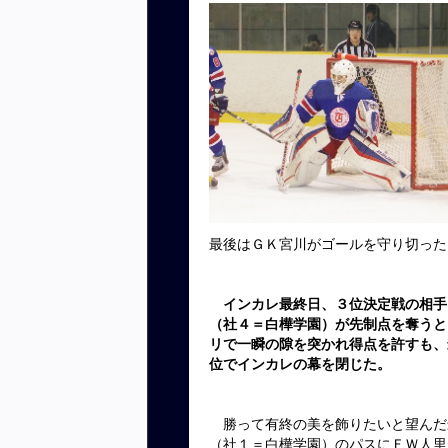
最後はＧＫ宮川がゴールを守り切った
インカレ最終日、３位決定戦の相手
（社４＝白樺学園）が先制点を奪うと
リで一瞬の隙を突かれ得点を許すも、
位でインカレの幕を閉じた。
勝って有終の美を飾りたいと望んだ
（社１＝白樺学園）のパスにＦＷ人里