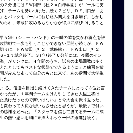
の２分後にはＦＷ阿部（社２＝白樺学園）がゴールに突
げ、チームを勢いづけた。続く２ピリ、ＤＦ川口が「あ
」とパックをゴールにねじ込み関大を引き離す。しかし
められ、果敢に攻めるもなかなか得点に結びつけること
早々SH（ショートハンド）の一瞬の隙を突かれ得点を許
攻防戦で一歩も引くことができない展開が続くが、ＦＷ
切りに、ＦＷ柴田（社２＝武修館）、ＦＷ出口（社２＝
６−１で試合終了。３ピリ終了６分前には、今回のイン
海）がリンクに。４年間のうち、試合の出場回数は多く
えたとしてもベストな状態でできるように」と練習を積
間がみんな走って自分のもとに来て、あの瞬間で大学生
した。
する。優勝を目指し続けてきたチームにとって３位と言
かったが、１年間チームをけん引してきた人里主将は
た負けだったので悔いはない」と今大会を振り返った。
も変わって大変な思いもさせたと思うが、最後まで付い
の感謝を述べた。「スタッフを信じて勝てるチームに成
生の熱い思いを胸に東洋大ホッケー部の躍進は続く。