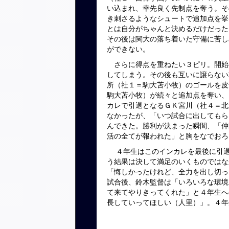
い込まれ、幸先良く先制点を奪う。そ
き刺さるようなシュートで追加点を挙
とは自分がちゃんと決めるだけだった
その後は関大の落ち着いた守備に苦し
ができない。
さらに得点を重ねたい３ピリ。開始
してしまう。その後も互いに譲らない
所（社１＝駒大苫小牧）のゴールを皮
駒大苫小牧）が続々と追加点を奪い、
カレで引退となるＧＫ宮川（社４＝北
なかったが、「いつ試合に出してもら
んできた。勝利が決まった瞬間、「仲
活の全てが報われた」と胸をなでおろ
４年生はこのインカレを最後に引退
う結果は決して満足のいくものではな
「悔しかったけれど、全力を出し切っ
試合後、鈴木監督は「いろいろな環境
て来てやりきってくれた」と４年生へ
長していってほしい（人里）」。４年