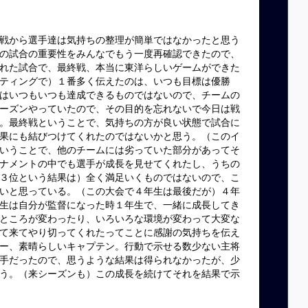
戦から選手達は気持ちの整理が簡単ではなかったと思う
の試合の重要性をみんなでもう一度再確認できたので、
れた試合で、最終戦、本当に東洋らしいゲームができた
ティングで）１番多く伝えたのは、いつも目標は優勝
はいつもいつも達成できるものではないので、チームの
ーズンやっていたので、その目的を忘れないで今日は戦
。最終戦ということで、気持ちの方が良い状態で試合に
果にも結びつけてくれたのではないかと思う。（このイ
いうことで、他のチームには劣っていた部分があってそ
ナメントの中でも選手が成長を見せてくれたし、うちの
３位という結果は）全く満足いくものではないので、こ
いと思っている。（この大会で４年生は最後だが）４年
生は自分が監督になった時１年生で、一緒に成長してき
ところが変わったり、いろいろな環境が変わって大変な
て来てやり切ってくれたってことに感謝の気持ちを伝え
ー、素晴らしいキャプテン。行動で示せる数少ない主将
手だったので、思うような結果は得られなかったが、少
う。（来シーズンも）この成長を続けてそれを結果で示