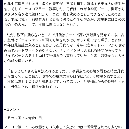
の集中応援日でもあり、多くの観客が、王者を相手に躍進する東洋大の選手た
ち、そしてこのスコアラーに歓喜した。丹代はこれが今季初ゴール。開幕から
スタメン名を連ね続けながら、まだ一度も決めることができなかったのであ
る。坂元（社３＝前橋育英）とともに決めた今季初得点が、結果的にはこの試
合の一条の光として、次戦以降につなげられた。
ただ、数字に残らないところで丹代はチームで高い貢献度を見せている。古
川監督は「ディフェンスの面でも気を利かせながら対応できる選手」と評価。
昨年は最前線に入ることも多かった丹代だが、今年は左サイドハーフから攻守
両面でハードワークを絶やさない。「サイドを押し込まれる時間があっても、
サイドバックの選手を助けて守備面でも貢献していた」と古川監督からも大き
な信頼を得ている。
「もっとたくさん点を決めれるように」。初得点での心境を尋ねた時に丹代
から返っていた言葉だ。攻撃での最大の貢献は“得点”という結果を残すこと。
「次節以降も２点３点と積み上げていってほしい」と指揮官からの期待ととも
に、丹代はさらに得点を重ねていく。
■コメント
・丹代（国３＝青森山田）
２－０で勝っている状態から３失点して負けるのは一番最悪な終わり方なの