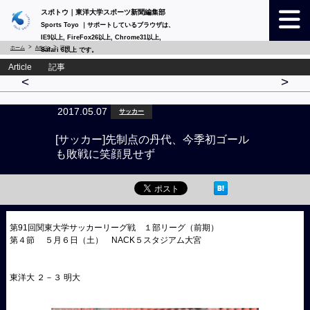
スポトウ｜東洋大学スポーツ新聞編集部
Sports Toyo ｜サポートしているブラウザは、
IE9以上, FireFox26以上, Chrome31以上,
ホーム
Article
詳細
Safari 6以上 です。
Article 記事
<
>
2017.05.07
サッカー
[サッカー]先制点の丹代、今季初ゴール
も敗戦に笑顔見せず
第91回関東大学サッカーリーグ戦 １部リーグ（前期）
第４節 ５月６日（土） NACK５スタジアム大宮
東洋大 ２－３ 明大