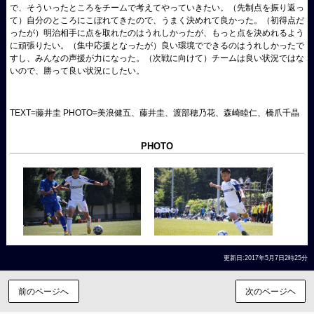
で、そういったところをチームで考えてやっていきたい。（先制点を振り返っ
て）自分のところにこぼれてきたので、うまく決めれて良かった。（初得点だ
ったが）明治相手に点を取れたのはうれしかったが、もっと点を決めれるよう
に頑張りたい。（集中応援となったが）良い環境でできるのはうれしかったで
すし、みんなの声援が力になった。（次戦に向けて）チームは良い状況ではな
いので、勝って良い状況にしたい。
TEXT=藤井圭 PHOTO=美浪健五、藤井圭、渡部穂乃花、森崎睦仁、橋爪千晶
PHOTO
更新日:2017年5月7日2時25分
前のページへ
次のページヘ