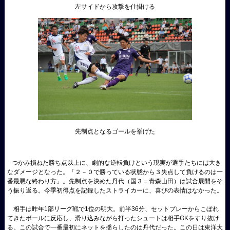
左サイドから攻撃を仕掛ける
先制点となるゴールを挙げた
つかみ損ねた勝ち点以上に、劇的な逆転負けという現実が選手たちには大き
なダメージとなった。「２－０で勝っている状態から３失点して負けるのは一
番最悪な終わり方」。先制点を決めた丹代（国３＝青森山田）は試合展開をそ
う振り返る。今季初得点を記録したストライカーに、喜びの表情はなかった。
相手は昨年1部リーグ戦で1位の明大。前半36分、セットプレーからこぼれ
てきたボールに反応し、滑り込みながら打ったシュートは相手GKをすり抜け
る。この試合で一番最初にネットを揺らしたのは丹代だった。この日は東洋大