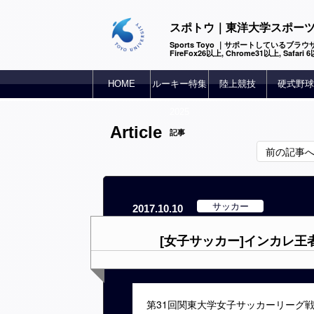
スポトウ｜東洋大学スポー
Sports Toyo ｜サポートしているブラウザ
FireFox26以上, Chrome31以上, Safari
HOME
ルーキー特集
陸上競技
硬式野球
2025
Article
記事
前の記事
サッカー
2017.10.10
[女子サッカー]インカレ
第31回関東大学女子サッカーリー