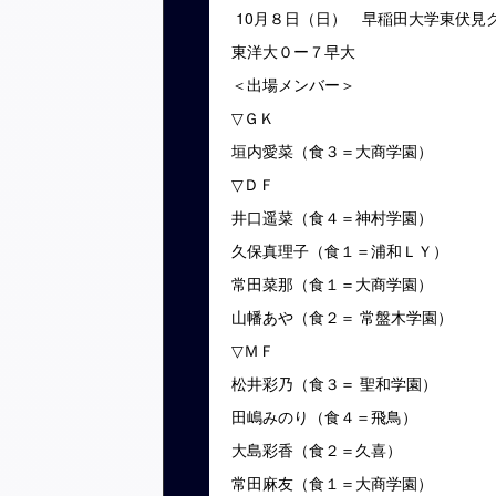
10月８日（日） 早稲田大学東伏見
東洋大０ー７早大
＜出場メンバー＞
▽
ＧＫ
垣内愛菜（食３＝大商学園）
▽
ＤＦ
井口遥菜（食４＝神村学園）
久保真理子（食１＝浦和ＬＹ）
常田菜那（食１＝大商学園）
山幡あや（食２＝ 常盤木学園）
▽
ＭＦ
松井彩乃（食３＝ 聖和学園）
田嶋みのり（食４＝飛鳥）
大島彩香（食２＝久喜）
常田麻友（食１＝大商学園）