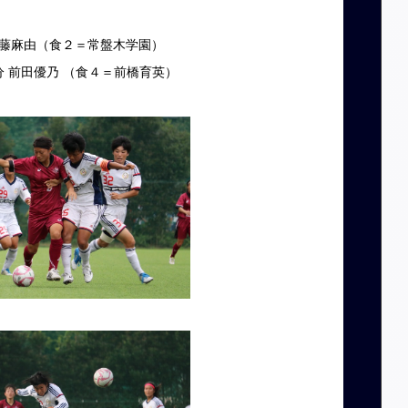
斎藤麻由（食２＝常盤木学園）
分 前田優乃
（食４＝前橋育英
）