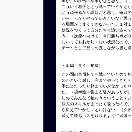
隙がこの試合の結果かなと思う。（こ
こういう相手とどう戦っていくかとか
どう頑張るかが課題だと思う。毎日の
からしっかりやっていきたいなと思う
る場面がうまくできなかった。１対１
状況をつくって自分たちで追い込んで
う。（次節へ向けて）今日勝ち点が０
にいってもおかしくない状況なので、
チームとして見つめ直しながら勝ち点
・田嶋（食４＝飛鳥）
この間の皇后杯でも戦っていたので相
のかという感じ。今までやってきたチ
手に当たったり枠までいかなかったり
た。（後半途中集まる姿があったが）
しめてみんなで拾おうということを共
個人のスキルがまったく違ったので、
ら変えていかないといけない。（次節
替えて勝ち点３を取れるように頑張っ