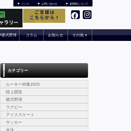
リンク
お問い合わせ
新聞部について
準硬式野球
コラム
お知らせ
その他
▼
カテゴリー
ルーキー特集2025
陸上競技
硬式野球
ラグビー
アイススケート
サッカー
水泳