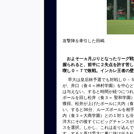
攻撃陣を牽引した田嶋
およそ一ヵ月ぶりとなったリーグ戦
握られると、前半に２失点を許す苦し
喫し０－７で敗戦。インカレ王者の壁
早大は皇后杯予選でも対戦し０－５
が、井口（食４＝神村学園）を中心と
は与えない。すると時間が経つにつれ
ボールを回し松井（食３＝ 聖和学園
獲得。松井が上げたボールに大内（食
い。すると
36
分、ルーズボールを相
内（食３＝大商学園）との１対１も冷
洋大にその後すぐにビッグチャンスが
スを選択。しかし、これは走り込んで
す。すると再び早大に裏に抜け出され