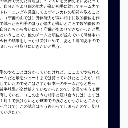
の試合で見えた課題は）インカレを見据えるにあたって
、自分たちより個の能力が高い相手に対してチーム力で
トレーニングを見直してまずインカレの切符を取ること
。（守備の面では）身体能力が高い相手に数的優位を作
で戦ったら相手のほうが能力が高いところで数的優位の
自分たちから奪いにいく守備があまりできなかったと思
ということで、他のチームと順位が並んでいて降格争い
今日の結果をしっかり受け止めて、あと１週間あるので
３しっかり取りにいきたいと思う。
手のやることは分かっていたけれど、ここまでやられる
ームだと最悪シュートまでは持っていけたところが、相
していたのでそこはさすが日本一のチームだなと思っ
後半球際が全然拾えていなかったので、全員でもう１度
有していた。（このような相手と渡り合うには）まずは
１対１で負けないとか球際での強さとか小さいところか
へ向けて）この試合はもう終わってしまったので、切り
ていきたい。