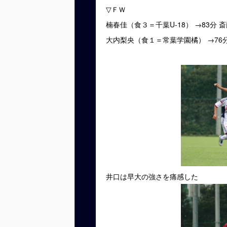
▽
ＦＷ
楠春佳（食３＝千葉U-18）
→83
分 
大内梨央（食１＝常葉学園橘）
→76
井口は早大の強さを痛感した