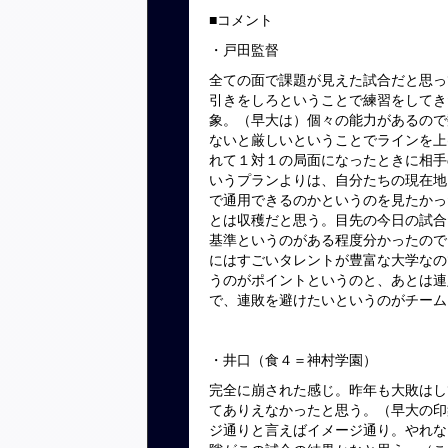
■コメント
・戸田監督
全ての面で課題が見えた試合だと思っ
引きをしろということで練習をしてき
象。（早大は）個々の能力があるので
ないと厳しいということでラインを上
れて１対１の局面になったときに相手
いうプランよりは、自分たちの現在地
で通用できるのかというのを見たかっ
とは収穫だと思う。目先の今日の試合
基準というのがある程度分かったので
にはすごいタレントが豊富な大学なの
うのがポイントというのと、あとは連
で、連敗を避けたいというのがチーム
・井口（食４＝神村学園）
完全に崩された感じ。昨年も大敗はし
てありえなかったと思う。（早大の印
ジ通りと言えばイメージ通り。やれな