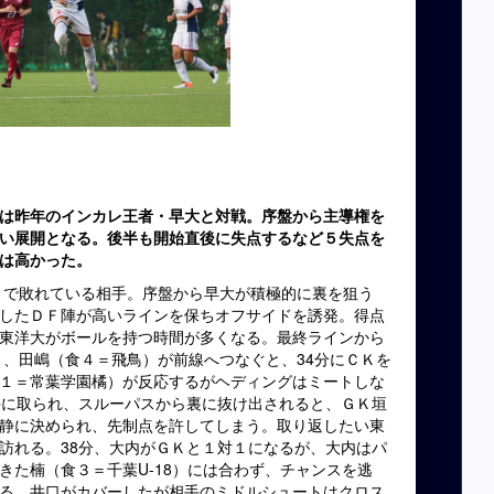
は昨年のインカレ王者・早大と対戦。序盤から主導権を
い展開となる。後半も開始直後に失点するなど５失点を
は高かった。
で敗れている相手。序盤から早大が積極的に裏を狙う
したＤＦ陣が高いラインを保ちオフサイドを誘発。得点
東洋大がボールを持つ時間が多くなる。最終ラインから
）、田嶋（食４＝飛鳥）が前線へつなぐと、
34
分にＣＫを
１＝常葉学園橘）が反応するがヘディングはミートしな
手に取られ、スルーパスから裏に抜け出されると、ＧＫ垣
静に決められ、先制点を許してしまう。取り返したい東
訪れる。
38
分、大内がＧＫと１対１になるが、大内はパ
きた楠（食３＝千葉
U-18
）には合わず、チャンスを逃
る。井口がカバーしたが相手のミドルシュートはクロス