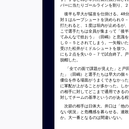
バーに当たりゴールラインを割り、２
後半も早大が猛攻を仕掛ける。
48
対１はループシュートを決められ０－
打たれると、１度は垣内が止めるが、
こで選手たちは全員が集まって「後半
てみんなで拾おう」（田嶋）と意識を
し０－５とされてしまう。一矢報いた
受けた松井がミドルシュートを放つ。
にも２点を失い０－７で試合終了。戸
脱帽した。
「全ての面で課題が見えた」と戸田
た」（田嶋）と選手たちは早大の個々
優位を作る場面がうまくできなかった
に軍配が上がることが多かった。しか
の相手に対してどこまで通用できるの
対してチームの基準というのがある程
次節の相手は日体大。井口は「他の
ない状況」と危機感を募らせる。連敗
か。大一番となるのは間違いない。