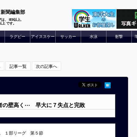
ツ新聞編集部
は、 IE9以上,
 6以上 です。
ラグビー
アイススケー
サッカー
水泳
射撃
ト
へ
記事一覧
次の記事へ
王者の壁高く⋯ 早大に７失点と完敗
グ戦 １部リーグ 第５節