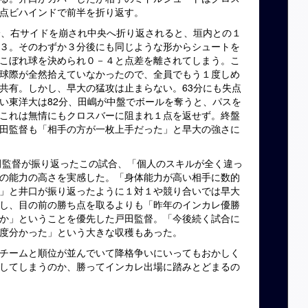
点ビハインドで前半を折り返す。
分、右サイドを崩され中央へ折り返されると、垣内との１
３。そのわずか３分後にも同じような形からシュートを
こぼれ球を決められ０－４と点差を離されてしまう。こ
球際が全然拾えていなかったので、全員でもう１度しめ
共有。しかし、早大の猛攻は止まらない。
63
分にも失点
い東洋大は
82
分、田嶋が中盤でボールを奪うと、パスを
これは無情にもクロスバーに阻まれ１点を返せず。終盤
田監督も「相手の方が一枚上手だった」と早大の強さに
監督が振り返ったこの試合、「個人のスキルが全く違っ
の能力の高さを実感した。「身体能力が高い相手に数的
」と井口が振り返ったように１対１や競り合いでは早大
し、目の前の勝ち点を取るよりも「昨年のインカレ優勝
か」ということを優先した戸田監督。「今後続く試合に
度分かった」という大きな収穫もあった。
チームと順位が並んでいて降格争いにいってもおかしく
してしまうのか、勝ってインカレ出場に踏みとどまるの