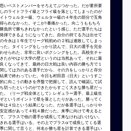
思いベストメンバーをそろえ
てぶつかった。だが要所要
しのライトフライ級とフライ級を落としてしまったのが
イトウェルター級、
ウェルター級の４年生の部分で互角
得られなかった。そこが1番痛かった。
向こうももちろ
勝負所で勝ち
きれなかったという感じ。
ただ選手たちは
発揮できるようになってきた。
自分の持てる力は出せて
の今永は１年生でリーグ戦初めの２戦は連敗してしまっ
った。
タイミングをしっかり読んで、
日大の選手を完全
わせられた
、非常に良いボクシングをした。
高校生チャ
きたがやはり大学
の壁というのは当然あって、それに最
良くなってきて、
最終の日大戦は良い内容の勝ち方で１
関しては力のある選手だから、
その力をしっかりと存分
結果で終わっていた。今日も村田昴（日大）
というすご
的に向こうの動きを序盤で把握して、
読んで確認して試
ち切ったというのができたからすごく大きな勝ち星だっ
た。（リーグ戦全体として）
レギュラー選手、最上級生
ぞというポイントで星を落としたりがあった。勝ってく
年は４位という結果になった。
だが各選手はしっかりや
安定感があって４戦４勝だった。
来季に向けて考えると
て、
プラスで他の選手が成長して来なければいけない。
きれる選手はいる。
その上でプラスαで成長してくる選
季に関して言うと、
何名か勝ち星を計算できる選手はい