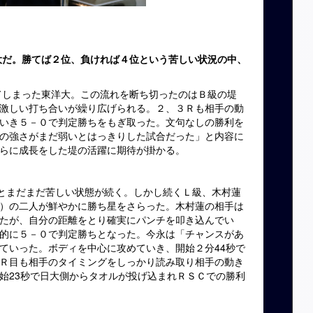
大だ。勝てば２位、負ければ４位という苦しい状況の中、
まった東洋大。この流れを断ち切ったのはＢ級の堤
激しい打ち合いが繰り広げられる。２、３Ｒも相手の動
いき５－０で判定勝ちをもぎ取った。文句なしの勝利を
の強さがまだ弱いとはっきりした試合だった」と内容に
らに成長をした堤の活躍に期待が掛かる。
まだまだ苦しい状態が続く。しかし続くＬ級、木村蓮
）の二人が鮮やかに勝ち星をさらった。木村蓮の相手は
たが、自分の距離をとり確実にパンチを叩き込んでい
的に５－０で判定勝ちとなった。今永は「チャンスがあ
ていった。ボディを中心に攻めていき、開始２分44秒で
Ｒ目も相手のタイミングをしっかり読み取り相手の動き
始23秒で日大側からタオルが投げ込まれＲＳＣでの勝利