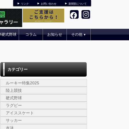
リンク
お問い合わせ
新聞部について
準硬式野球
コラム
お知らせ
その他
▼
カテゴリー
ルーキー特集2025
陸上競技
硬式野球
ラグビー
アイススケート
サッカー
水泳