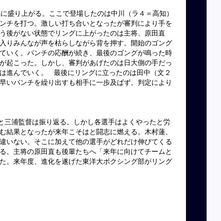
に盛り上がる。ここで登場したのは中川（ラ４＝高知）
ンチを打つ。激しい打ち合いとなったが審判により手を
う後がない状態でリングに上がったのは主将、原田直
入りみんなが声を枯らしながら背を押す。開始のゴング
ていく。パンチの応酬が続き、最後のゴングが鳴った時
が起こった。しかし、審判があげたのは日大側の手だっ
合は進んでいく。
最後にリングに立ったのは田中（文２
早いパンチを繰り出すも相手に一歩及ばず。判定により
三浦監督は振り返る。しかし各選手はよくやったと労
む結果となったが来年こそはと闘志に燃える。木村蓮、
違いない。そこに加えて他の選手がどれだけ伸びてくる
る。主将の原田直も後輩たちへ「来年に向けてチームと
た。来年度、進化を遂げた東洋大ボクシング部がリング