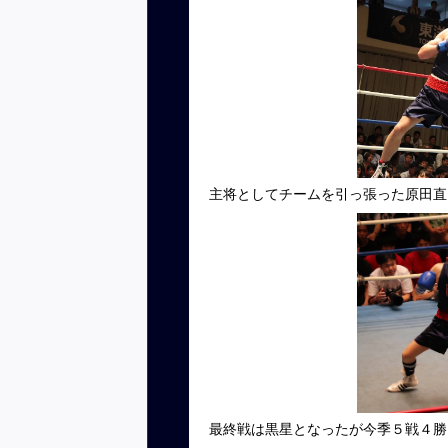
主将としてチームを引っ張った原田直
最終戦は黒星となったが今季５戦４勝