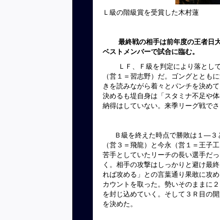
Ｌ級の階級賞を受賞した木村蓮
最終戦の相手は前年度の王者日
ベストメンバーで試合に臨む。
ＬＦ、Ｆ級を判定により落としてし
（営１＝習志野）だ。ゴングとともに
きを読みながら着々とパンチを決めて
決めるも堤自身は「スタミナ不足や体
納得はしていない。来季リーグ戦でさ
Ｂ級を終えた時点で勝敗は１―３と
（営３＝飛龍）と今永（営１＝王子工
苦手としていたリーチの長い選手だっ
く。相手の攻撃はしっかりと避け最終
れば攻める」との言葉通り果敢に攻め
カウントを取った。勢いそのままに２
を封じ込めていく。そして３Ｒ目の開
を決めた。