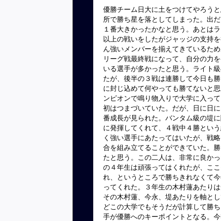
優勝チーム日大に土をつけてやろうと
所で勝ち星を落としてしまった。
出だ
１番大
きかったかなと思う。あとはラ
以上の戦いをしたがジャッジの
支持を
ん強いメンバーを揃えてきているため
リーグ戦最終戦になって、
自分の力を
いる選手が多かったと思う。
ライト級
た
が、後半の３戦は連勝して今日も勝
に封じ込めて何やっても勝てないと思
ンピオンで鳴り物入りで大学に入って
初はつまづいていた。だが、
日に日に
番成長が見られた。
バンタム級の堤に
に発揮してくれて、
４戦中４勝という
く強い選手にあたってはいたが、
戦略
合を組み立てることができていた。
勝
たと思う
。この二人は、非常に良かっ
の４年生は頑張ってはくれたが、
ここ
れ、
というところで勝ちきれなくて今
ってくれた。
３年生の木村蓮あたりは
その木村蓮、今永、堤あたりを軸とし
どこの大学でもそうだが計算して勝ち
手が優勝へのキーポイントとな
る。今