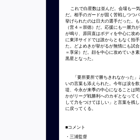
これで白星数は並んだ。会場も一気
だ。相手のガードが固く苦戦しつつパ
挙げられたのは日大の選手だった。も
（営４＝崇徳）だ。応援にも一層力が
が鳴り、原田直はボディを中心に攻め
に東洋サイドでは誰からともなく拍手
た。どよめきが挙がるが無情にも試
＝享栄）だ。顔を中心に攻めていき素
黒星となった。
「要所要所で勝ちきれなかった」と
いの言葉も添えられた。今年は涙を飲
堤、今永が来季の中心になることは間
かがリーグ戦勝利へのカギとなってく
して力をつけてほしい」と言葉を残し
に戻ってくる。
■コメント
・三浦監督