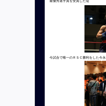
最優秀選手賞を受賞した堤
今試合で唯一のＲＳＣ勝利をした今永