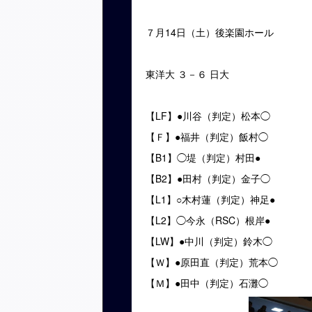
７月14日（土）後楽園ホール
東洋大 ３－６ 日大
【LF】●川谷（判定）松本◯
【Ｆ】●福井（判定）飯村◯
【B1】◯堤（判定）村田●
【B2】●田村（判定）金子◯
【L1】○木村蓮（判定）神足●
【L2】◯今永（RSC）根岸●
【LW】●中川（判定）鈴木◯
【Ｗ】●原田直（判定）荒本◯
【Ｍ】●田中（判定）石灘◯