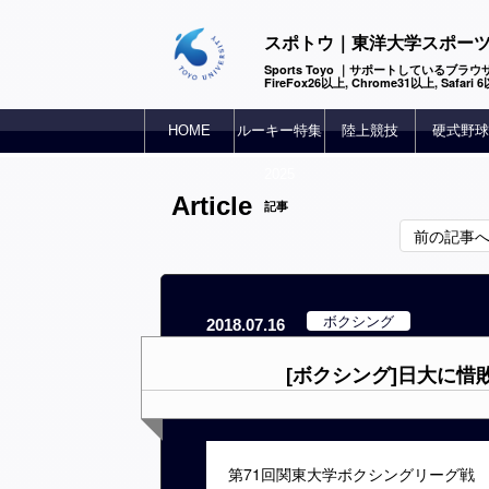
スポトウ｜東洋大学スポー
Sports Toyo ｜サポートしているブラウザ
FireFox26以上, Chrome31以上, Safari
HOME
ルーキー特集
陸上競技
硬式野球
2025
Article
記事
前の記事
ボクシング
2018.07.16
[ボクシング]日大に惜
第
71
回関東大学ボクシングリーグ戦