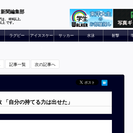
ツ新聞編集部
は、 IE9以上,
 6以上 です。
ラグビー
アイススケー
サッカー
水泳
射撃
ト
へ
記事一覧
次の記事へ
敗 「自分の持てる力は出せた」