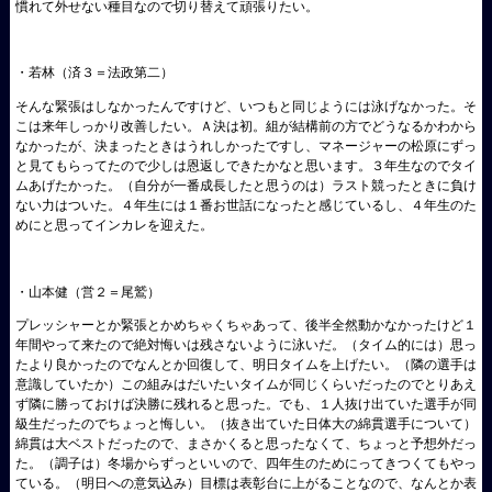
慣れて外せない種目なので切り替えて頑張りたい。
・若林（済３＝法政第二）
そんな緊張はしなかったんですけど、いつもと同じようには泳げなかった。そ
こは来年しっかり改善したい。Ａ決は初。組が結構前の方でどうなるかわから
なかったが、決まったときはうれしかったですし、マネージャーの松原にずっ
と見てもらってたので少しは恩返しできたかなと思います。３年生なのでタイ
ムあげたかった。（自分が一番成長したと思うのは）ラスト競ったときに負け
ない力はついた。４年生には１番お世話になったと感じているし、４年生のた
めにと思ってインカレを迎えた。
・山本健（営２＝尾鷲）
プレッシャーとか緊張とかめちゃくちゃあって、後半全然動かなかったけど１
年間やって来たので絶対悔いは残さないように泳いだ。（タイム的には）思っ
たより良かったのでなんとか回復して、明日タイムを上げたい。（隣の選手は
意識していたか）この組みはだいたいタイムが同じくらいだったのでとりあえ
ず隣に勝っておけば決勝に残れると思った。でも、１人抜け出ていた選手が同
級生だったのでちょっと悔しい。（抜き出ていた日体大の綿貫選手について）
綿貫は大ベストだったので、まさかくると思ったなくて、ちょっと予想外だっ
た。（調子は）冬場からずっといいので、四年生のためにってきつくてもやっ
ている。（明日への意気込み）目標は表彰台に上がることなので、なんとか表