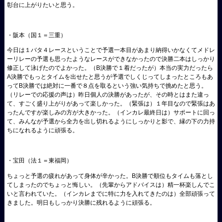
彰台に上がりたいと思う。
・阪本（国１＝三重）
今日は１バタ４レースということで予選一本目があまり納得いかなくてメドレ
ーリレーの予選も思ったようなレースができなかったので決勝二本はしっかり
修正して泳げたのでよかった。（B決勝で１着だったが）本当の実力だったら
A決勝でもっとタイムを出せたと思うが予選でしくじってしまったところもあ
ってB決勝では絶対に一番で８点を取るという強い気持ちで挑めたと思う。
（リレーでの応援の声は）昨日個人の決勝があったが、その時とはまた違っ
て、すごく盛り上がりがあって楽しかった。（緊張は）１年目なので緊張はあ
ったんですが楽しみの方が大きかった。（インカレ最終日は）サポートに回っ
て、みんなが予選から全力を出し切れるようにしっかりと影で、縁の下の力持
ちになれるように頑張る。
・宝田（法１＝東福岡）
ちょっと予選の疲れがあって身体が辛かった。B決勝で順位もタイムも落とし
てしまったのでちょっと悔しい。（先輩からアドバイスは）精一杯楽しんでこ
いと言われていた。（インカレまでに特に力を入れてきたのは）全部頑張って
きました。明日もしっかり決勝に残れるように頑張る。