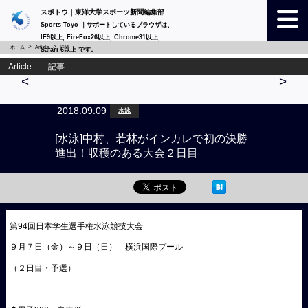
スポトウ｜東洋大学スポーツ新聞編集部
Sports Toyo ｜サポートしているブラウザは、
IE9以上, FireFox26以上, Chrome31以上,
ホーム
Article
詳細
Safari 6以上 です。
Article 記事
<
>
2018.09.09
水泳
[水泳]中村、若林がインカレで初の決勝
進出！収穫のある大会２日目
第94回日本学生選手権水泳競技大会
９月７日（金）～９日（日） 横浜国際プール
（２日目・予選）