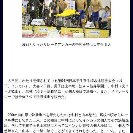
激戦となったリレーでアンカーの中村を待つ１年生３人
３日間にわたり開催されている第
94
回日本学生選手権水泳競技大会（以
下、インカレ）。大会２日目、男子は山本悠（法４＝智弁学園）、中村（文３
＝比叡山）、若林（済３＝法政第二）が個人種目で決勝へ。また、メドレーリ
レーでは全体７位で決勝進出を決めた。
200
ｍ自由形で決勝進出を果たしたのは中村と山本悠だ。高校の頃からレー
スを共にしてきた二人。この種目は中村にとってインカレの個人で初の決勝進
出、そして主将である山本悠にとってはインカレ最後の個人種目に。「個人で
悠暉さん（山本）と一緒に泳ぐことができてうれしかった」と、中村。また、