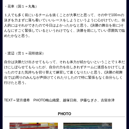
・花車（国１＝丸亀）
１人でも多く前にいるチームを抜くことが大事だと思って、その中で100ｍの
泳ぎを力まずに落ち着いていいレースをしようというように心がけていた。個
人的にはそれができたので今日はよかったかなと思う。(決勝の舞台を前に)そ
んなにすごく緊張しているというわけでなく、決勝を前にしていい雰囲気で臨
めたかなと思う。
・渡辺（営１＝花咲徳栄）
自分は決勝だけ出させてもらって、それも体力が続かないということで１本だ
けにしぼらせてもらったが、自分の力を出しきれずチームに迷惑をかけてしま
ったのでまた気持ちを切り替えて練習して速くなりたいと思う。(決勝の初舞
台では)周りのみんなが声掛けてくれたりしたので特に緊張もなく自分らしく
行けたと思う。
TEXT＝望月優希 PHOTO梅山織愛、越塚日南、伊藤なぎさ、吉留奈津
PHOTO