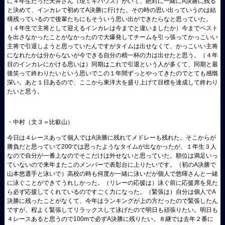
に４年生だった天井さん（現ミキハウス）がいて、絶対に一緒にA決勝に残る
と決めて、インカレで初めてA決勝に行けた。その時の思い出っていうのは結
構残っているので後輩たちにもそういう思い出ができたらなと思っていた。
（４年生で主将として迎えるインカレは今までと違いましたか）今までベスト
を出さなかったことがなかったので大爆発してチームを引っ張ってかっこいい
主将で引退しようと思っていたんですがタイムは出せなくて、かっこいい主将
になれたかは分からないが今できる自分の精一杯の力は出せたと思う。（４年
目のインカレにかける思いは）同期はこれで引退という人が多くて、同期と最
後笑って終わりたいという思いでこの１年間ずっとやってきたのでとても感慨
深い。あと１日あるので、ここから東洋大を盛り上げて目標を達成して終わり
たいと思う。
・中村（文３＝比叡山）
今日は４レースあって個人ではA決勝に残れてメドレーも残れた。そこからが
勝負だと思っていて200では思ったようなタイムが出なかったが、１年生３人
なので自分が一番上なのでそこだけは外せないと思っていた。順位は満足いっ
ていないので来年またこのメンバーで表彰台に上りたいです。（初のA決勝で
山本悠選手と泳いで）高校の時も何度か一緒に泳いだが個人で悠暉さんと一緒
に泳ぐことができてうれしかった。（リレーの応援は）泳ぐ前に応援席を見た
ら必ず応援してくれているのですごく力になった。（緊張は）自分は個人でA
決勝に残ったことがなくて、今年はランキングが上の方だったので緊張したん
ですが、程よく緊張してリラックスして泳げたので明日も頑張りたい。明日も
４レースあると思うので100mで必ずA決勝に残りたい。８継では去年２番に