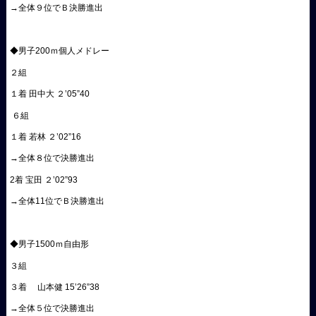
→全体９位でＢ決勝進出
◆男子200ｍ個人メドレー
２組
１着 田中大 ２’05”40
６組
１着 若林 ２’02”16
→全体８位で決勝進出
2着 宝田 ２’02”93
→全体11位でＢ決勝進出
◆男子1500ｍ自由形
３組
３着 山本健 15’26”38
→全体５位で決勝進出