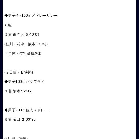
◆男子４×100ｍメドレーリレー
６組
３着 東洋大 ３’40”69
(細川―花車―阪本―中村)
→全体７位で決勝進出
(２日目・Ｂ決勝)
◆男子100ｍバタフライ
１着 阪本 52”85
◆男子200ｍ個人メドレー
８着 宝田 ２’03”98
(2日目・決勝)