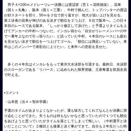
男子４×
100
ｍメドレーリレー決勝には渡辺皆（営１＝花咲徳栄）、花車
（国１＝丸亀）、阪本（国１＝三重）、中村で挑んだ。トップバッターの渡辺
が好スタートを切り、
50
ｍを２位で折り返すが、他大が追い上げを見せる。
第２泳者の花車が伸びのある泳ぎで順位を２つ上げ、６位で阪本へ。この日４
本目のレースである阪本。「しっかり修正して泳げた」と予選よりタイムを上
げてアンカーの中村へつないだ。インカレ前から「自分がリレーメンバーの中
で一番年上なので引っ張りたい」と語っていた中村。４本目のレースにも疲れ
を見せない泳ぎで順位を一つ上げてゴール。「順位には満足いっていない。来
年はこのメンバーで表彰台に上りたい」と来年への意欲を見せた。
多くの４年生はインカレをもって東洋大水泳部を引退する。最終日、水泳部
のスローガンである「リバース」に込められた限界突破、王座奪還を部員全員
で叶える。
▪️コメント
・山本悠（法４＝智弁学園）
予選のタイムがあまりよくなかったが、運も味方してくれてなんとか決勝に滑
り込むことができた。失うものは何もないかなと思っていたので１つでも順位
をあげようと思っていたがタイムを落としてしまって悔しい。（中村選手と泳
いだことについて）２種目とも後輩と泳ぐ事ができて。自分も２年生だった時