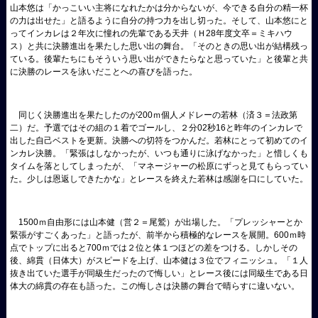
山本悠は「かっこいい主将になれたかは分からないが、今できる自分の精一杯
の力は出せた」と語るように自分の持つ力を出し切った。そして、山本悠にと
ってインカレは２年次に憧れの先輩である天井（Ｈ
28
年度文卒＝ミキハウ
ス）と共に決勝進出を果たした思い出の舞台。「そのときの思い出が結構残っ
ている。後輩たちにもそういう思い出ができたらなと思っていた」と後輩と共
に決勝のレースを泳いだことへの喜びを語った。
同じく決勝進出を果たしたのが
200
ｍ個人メドレーの若林（済３＝法政第
二）だ。予選ではその組の１着でゴールし、２分
02
秒
16
と昨年のインカレで
出した自己ベストを更新。決勝への切符をつかんだ。若林にとって初めてのイ
ンカレ決勝。「緊張はしなかったが、いつも通りに泳げなかった」と惜しくも
タイムを落としてしまったが、「マネージャーの松原にずっと見てもらってい
た。少しは恩返しできたかな」とレースを終えた若林は感謝を口にしていた。
1500
ｍ自由形には山本健（営２＝尾鷲）が出場した。「プレッシャーとか
緊張がすごくあった」と語ったが、前半から積極的なレースを展開。
600
ｍ時
点でトップに出ると
700
ｍでは２位と体１つほどの差をつける。しかしその
後、綿貫（日体大）がスピードを上げ、山本健は３位でフィニッシュ。「１人
抜き出ていた選手が同級生だったので悔しい」とレース後には同級生である日
体大の綿貫の存在も語った。この悔しさは決勝の舞台で晴らすに違いない。