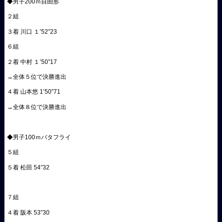
◆男子200ｍ自由形
２組
３着 川口 １’52”23
６組
２着 中村 １’50”17
→全体５位で決勝進出
４着 山本悠 1’50”71
→全体８位で決勝進出
◆男子100ｍバタフライ
５組
５着 松田 54”32
７組
４着 阪本 53”30