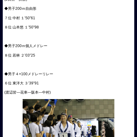
◆男子200ｍ自由形
７位 中村 １’50”61
８位 山本悠 １’50”98
◆男子200ｍ個人メドレー
８位 若林 ２’03”25
◆男子４×100メドレーリレー
６位 東洋大 ３’39”91
(渡辺皆―花車―阪本―中村)