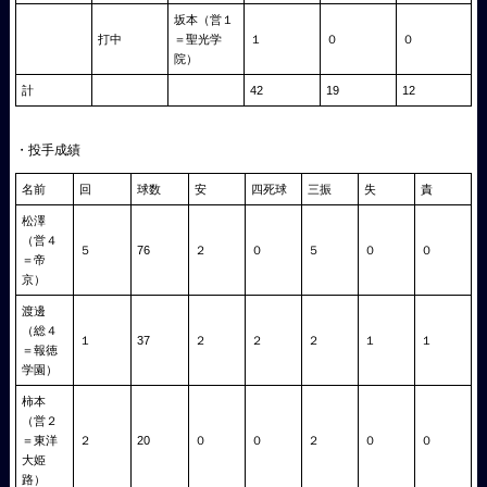
坂本（営１
打中
＝聖光学
１
０
０
院）
計
42
19
12
・投手成績
名前
回
球数
安
四死球
三振
失
責
松澤
（営４
５
76
２
０
５
０
０
＝帝
京）
渡邊
（総４
１
37
２
２
２
１
１
＝報徳
学園）
柿本
（営２
＝東洋
２
20
０
０
２
０
０
大姫
路）