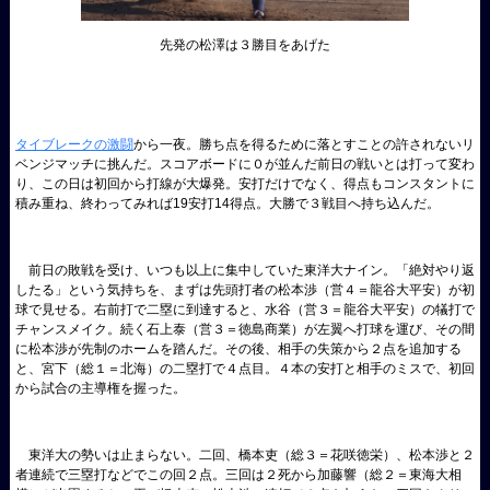
先発の松澤は３勝目をあげた
タイブレークの激闘
から一夜。勝ち点を得るために落とすことの許されないリ
ベンジマッチに挑んだ。スコアボードに０が並んだ前日の戦いとは打って変わ
り、この日は初回から打線が大爆発。安打だけでなく、得点もコンスタントに
積み重ね、終わってみれば19安打14得点。大勝で３戦目へ持ち込んだ。
前日の敗戦を受け、いつも以上に集中していた東洋大ナイン。「絶対やり返
したる」という気持ちを、まずは先頭打者の松本渉（営４＝龍谷大平安）が初
球で見せる。右前打で二塁に到達すると、水谷（営３＝龍谷大平安）の犠打で
チャンスメイク。続く石上泰（営３＝徳島商業）が左翼へ打球を運び、その間
に松本渉が先制のホームを踏んだ。その後、相手の失策から２点を追加する
と、宮下（総１＝北海）の二塁打で４点目。４本の安打と相手のミスで、初回
から試合の主導権を握った。
東洋大の勢いは止まらない。二回、橋本吏（総３＝花咲徳栄）、松本渉と２
者連続で三塁打などでこの回２点。三回は２死から加藤響（総２＝東海大相