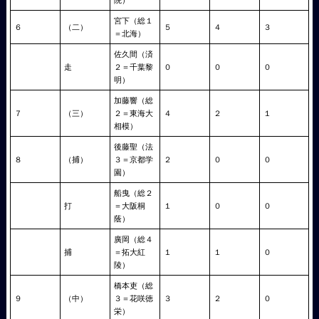
院）
宮下（総１
６
（二）
５
４
３
＝北海）
佐久間（済
走
２＝千葉黎
０
０
０
明）
加藤響（総
７
（三）
２＝東海大
４
２
１
相模）
後藤聖（法
８
（捕）
３＝京都学
２
０
０
園）
船曳（総２
打
＝大阪桐
１
０
０
蔭）
廣岡（総４
捕
＝拓大紅
１
１
０
陵）
橋本吏（総
９
（中）
３＝花咲徳
３
２
０
栄）