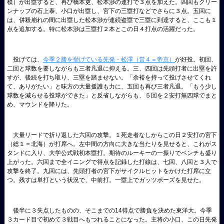
模）が出塁すると、再び橋本吏、松本渉の連打で３点を加えた。四回もクリー
ンナップの石上泰、小口が出塁し、宮下の三塁打などでさらに３点。五回に
は、併殺崩れの間に出塁した松本渉が連続盗塁で三塁に到達すると、ここも１
点を追加する。特に松本渉は三塁打２本とこの日４打点の活躍だった。
投げては、
今季２勝を挙げている先発・松澤（営４＝帝京）
が好投。初回、
二回と球数を要しながらも三者凡退に抑える。三、四回は先頭打者に出塁を許
すが、後続を打ち取り、三塁を踏ませない。「余裕を持って投げさせてくれ
て、ありがたい」と味方の大量援護も力に、五回も再び三者凡退。「もう少し
球数を減らせる投球ができた」と反省しながらも、５回を２安打無四球でまと
め、マウンドを降りた。
大量リードで折り返した六回の攻撃。１死走者なしからこの日２安打の宮下
（総１＝北海）が打席へ。左中間の方向に大きな当たりを見せると、これがス
タンドに入り、大学公式戦初本塁打。期待のルーキーの一振りでベンチも盛り
上がった。六回まで全イニングで得点を記録した打線は、七回、八回と３人で
攻撃を終了。九回には、先頭打者の宮下がサイクルヒットをかけた打席に立
つ。残すは単打という状況で、中前打。一塁上でガッツポーズを見せた。
後半に３失点したものの、そこまでの14得点で勝負を決めた東洋大。今季
３カード目で初めて３戦目へもつれることになった。主将の小口、この日先発