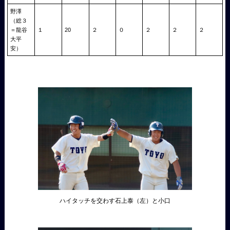
野澤
（総３
＝龍谷
１
20
２
０
２
２
２
大平
安）
ハイタッチを交わす石上泰（左）と小口