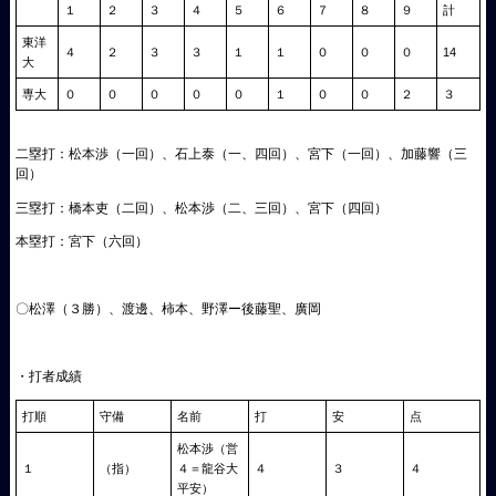
１
２
３
４
５
６
７
８
９
計
東洋
４
２
３
３
１
１
０
０
０
14
大
専大
０
０
０
０
０
１
０
０
２
３
二塁打：松本渉（一回）、石上泰（一、四回）、宮下（一回）、加藤響（三
回）
三塁打：橋本吏（二回）、松本渉（二、三回）、宮下（四回）
本塁打：宮下（六回）
〇松澤（３勝）、渡邊、柿本、野澤ー後藤聖、廣岡
・打者成績
打順
守備
名前
打
安
点
松本渉（営
１
（指）
４＝龍谷大
４
３
４
平安）