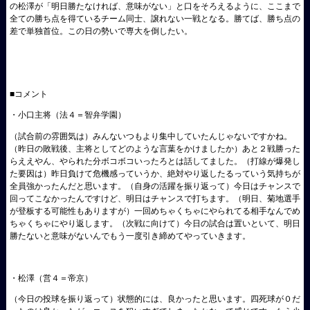
の松澤が「明日勝たなければ、意味がない」と口をそろえるように、ここまで
全ての勝ち点を得ているチーム同士、譲れない一戦となる。勝てば、勝ち点の
差で単独首位。この日の勢いで専大を倒したい。
■コメント
・小口主将（法４＝智弁学園）
（試合前の雰囲気は）みんないつもより集中していたんじゃないですかね。
（昨日の敗戦後、主将としてどのような言葉をかけましたか）あと２戦勝った
らええやん、やられた分ボコボコいったろとは話してました。（打線が爆発し
た要因は）昨日負けて危機感っていうか、絶対やり返したるっていう気持ちが
全員強かったんだと思います。（自身の活躍を振り返って）今日はチャンスで
回ってこなかったんですけど、明日はチャンスで打ちます。（明日、菊地選手
が登板する可能性もありますが）一回めちゃくちゃにやられてる相手なんでめ
ちゃくちゃにやり返します。（次戦に向けて）今日の試合は置いといて、明日
勝たないと意味がないんでもう一度引き締めてやっていきます。
・松澤（営４＝帝京）
（今日の投球を振り返って）状態的には、良かったと思います。四死球が０だ