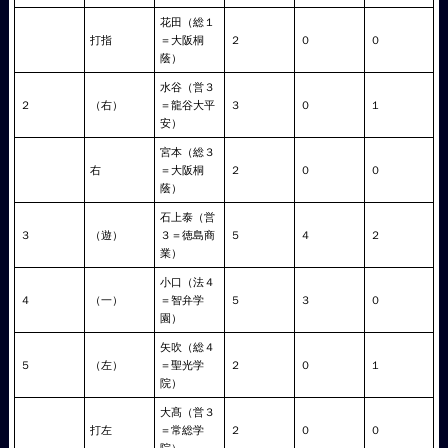
花田（総１
打指
＝大阪桐
２
０
０
蔭）
水谷（営３
２
（右）
＝龍谷大平
３
０
１
安）
宮本（総３
右
＝大阪桐
２
０
０
蔭）
石上泰（営
３
（遊）
３＝徳島商
５
４
２
業）
小口（法４
４
（一）
＝智弁学
５
３
０
園）
矢吹（総４
５
（左）
＝聖光学
２
０
１
院）
大髙（営３
打左
＝常総学
２
０
０