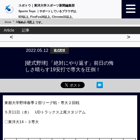
スポトウ｜東洋大学スポーツ新聞編集部
Sports Toyo ｜サポートしているブラウザは、
IE9以上, FireFox26以上, Chrome31以上,
ホーム
Article
詳細
Safari 6以上 です。
Article 記事
<
>
2022.05.12
硬式野球
[硬式野球] 「絶対にやり返す」前日の悔
しさ晴らす19安打で専大を圧倒！
東都大学野球春季２部リーグ戦・専大２回戦
５月11日（水） UDトラックス上尾スタジアム
〇東洋大14－３専大