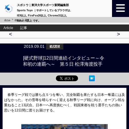
スポトウ｜東洋大学スポーツ新聞編集部
Sports Toyo ｜サポートしているブラウザは、
IE9以上, FireFox26以上, Chrome31以上,
ホーム
Article
詳細
Safari 6以上 です。
Article 記事
<
>
2019.09.01
硬式野球
[硬式野球]12日間連続インタビュー～令
和初の連覇へ～ 第５日 松澤海渡投手
春季リーグ戦では勝ち点５つを奪い、完全制覇を果たすも日本一奪還には及
ばなかった。その雪辱を晴らすべく迎える秋季リーグ戦に向け、オープン戦を
重ねること13試合。日本一へ再度挑むべく、戦国東都を戦う選手たちの熱い
思いを12日間に渡りお届けする。