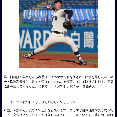
第５日目は１年生ながら春季リーグのマウンドを任され、好投を見せたルーキ
ー・松澤海渡投手（営１＝帝京）。さらなる飛躍に向けて取り組む戦士に意気
込みを語ってもらった。（取材日・８月28日、聞き手＝加藤勇大）
－－オープン戦の仕上がりは何割ぐらいでしょうか
６割、７割ぐらいはできてるかなと思います。まっすぐ自体は結構良くなって
いて、空振りとかアウトとかは取れるようになってきています。残りの３割は