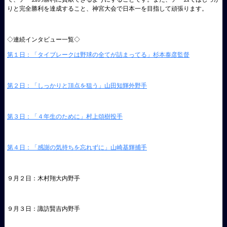
りと完全勝利を達成すること、神宮大会で日本一を目指して頑張ります。
◇連続インタビュー一覧◇
第１日：「タイブレークは野球の全てが詰まってる」杉本泰彦監督
第２日：「しっかりと頂点を狙う」山田知輝外野手
第３日：「４年生のために」村上頌樹投手
第４日：「感謝の気持ちを忘れずに」山崎基輝捕手
９月２日：木村翔大内野手
９月３日：諏訪賢吉内野手