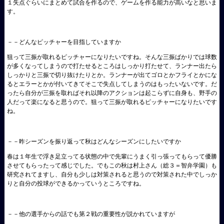
１失点ぐらいにまとめて試合を作るので、ゲームを作る能力が高いなと思いま
す。
－－どんなピッチャーを目指していますか
狙って三振が取れるピッチャーになりたいですね。そんな三振ばかりでは球数
が多くなってしまうので打たせるところはしっかり打たせて、ランナー出たら
しっかりと三振で切り抜けたりとか。ランナーが出てゴロとかフライとかにな
るとエラーとかが付いてきてそこで失点してしまうのはもったいないです。だ
ったら自分が三振を取ればそれ以降のアクションは起こらずに自身も、野手の
人だって楽になると思うので。狙って三振が取れるピッチャーになりたいです
ね。
－－昨シーズンを振り返って秋はどんなシーズンにしたいですか
春は１年生で浮き足立ってる状態の中で先輩にうまく引っ張ってもらって優勝
させてもらったって感じでした。でもこの秋は村上さん（総３＝智弁学園）も
研究されてますし、自分も少しは対策されると思うので対策された中でしっか
りと自分の投球ができるかっていうところですね。
－－他の選手からの話でも第２戦の重要性が説かれていますが