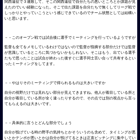
関西遠征で３連敗して、そこの関西遠征で自分たちの悪いところとか課題が見
えたのでいい経験になった。そこで出た課題を自分たちで無くしてリーグ戦で
しっかりとやっていこうという感じできているのでチーム状態としては結構い
いと思います。
－－このオープン戦では試合後に選手でミーティングを行っているようですが
監督も全てをメモしているわけではないので監督が指摘する部分だけでは監督
が意識しているところに気づかないかもしれない。そこはもう、出ている選手
たちで思ったことは試合が終わった後すぐに選手同士言い合って共有するとい
ったミーティングをしてます。
－－やはりそのミーティングで得られるものは大きいですか
自分の視野だけでは見れない部分が見えてきますね。他人が着目している所と
自分が着目している所が全く違ったりするので、その点では別の視点から言っ
てもらえるのは大きいです。
－－具体的に言うとどんな部分でしょう
自分が投げている時の野手の気持ちとかそういうのも含めて、タイミングが悪
いとかテンポが悪いとかは自分が投げてるときは正直ピッチングに集中してい