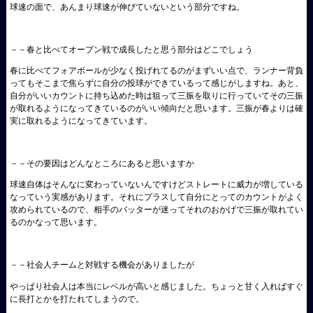
球速の面で、あんまり球速が伸びていないという部分ですね。
－－春と比べてオープン戦で成長したと思う部分はどこでしょう
春に比べてフォアボールが少なく投げれてるのがまずいい点で、ランナー背負
ってもそこまで焦らずに自分の投球ができているって感じがしますね。あと、
自分がいいカウントに持ち込めた時は狙って三振を取りに行っていてその三振
が取れるようになってきているのがいい傾向だと思います。三振が春よりは確
実に取れるようになってきています。
－－その要因はどんなところにあると思いますか
球速自体はそんなに変わっていないんですけどストレートに威力が増している
なっていう実感があります。それにプラスして自分にとってのカウントがよく
攻められているので、相手のバッターが迷ってそれのおかげで三振が取れてい
るのかなって思います。
－－社会人チームと対戦する機会がありましたが
やっぱり社会人は本当にレベルが高いと感じました。ちょっと甘く入ればすぐ
に長打とかを打たれてしまうので。