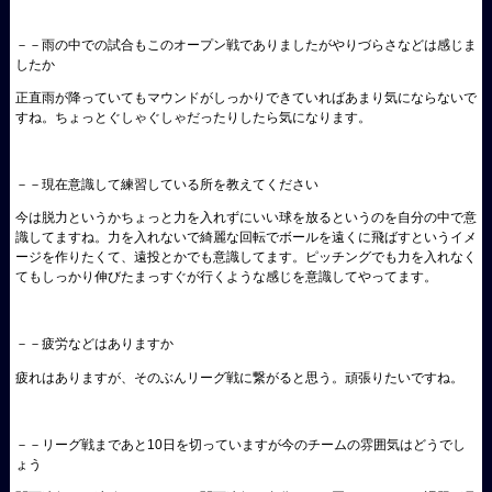
－－雨の中での試合もこのオープン戦でありましたがやりづらさなどは感じま
したか
正直雨が降っていてもマウンドがしっかりできていればあまり気にならないで
すね。ちょっとぐしゃぐしゃだったりしたら気になります。
－－現在意識して練習している所を教えてください
今は脱力というかちょっと力を入れずにいい球を放るというのを自分の中で意
識してますね。力を入れないで綺麗な回転でボールを遠くに飛ばすというイメ
ージを作りたくて、遠投とかでも意識してます。ピッチングでも力を入れなく
てもしっかり伸びたまっすぐが行くような感じを意識してやってます。
－－疲労などはありますか
疲れはありますが、そのぶんリーグ戦に繋がると思う。頑張りたいですね。
－－リーグ戦まであと10日を切っていますが今のチームの雰囲気はどうでし
ょう