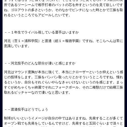
所であるツーシームで相手打者のバットの芯を外すというのを見て欲しいです
ね、ゴロアウトの多さというか。そのなかでピンチになった時とかで三振を取
れるというところでもアピールしたいです。
－－１年生でライバル視している選手はいますか
河北（営１＝浦和学院）と渡邊（総１＝報徳学園）ですね。そこらへんは常に
意識しています。
－－河北投手のどんな部分が凄いと感じますか
河北はマウンド度胸が本当に強くて、本当にクローザーというか抑えという感
じの投球をします。三振をバンバン取ったりとかそういうところですね。憧れ
るというか、自分もそれぐらいやらなきゃいけないというのを感じます。まっ
すぐがめちゃくちゃ綺麗でそれにフォークボール、その二種類だけで結構三振
取れるピッチャーなので凄いなと思います。
－－渡邊投手はどうでしょう
制球がいいというイメージが自分の中ではありますね。先発することが多くて
オープン戦でも先発をしているんですけど、先発すると五回ぐらいまで淡々と