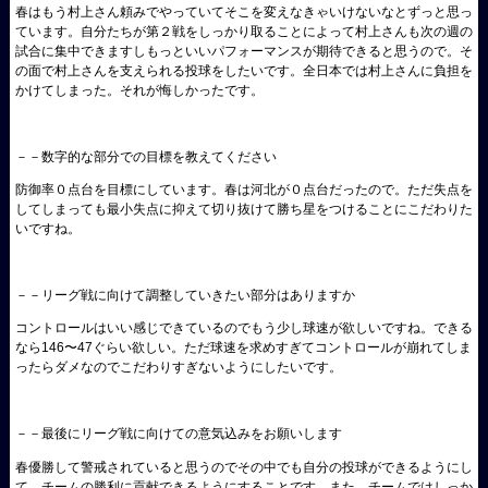
春はもう村上さん頼みでやっていてそこを変えなきゃいけないなとずっと思っ
ています。自分たちが第２戦をしっかり取ることによって村上さんも次の週の
試合に集中できますしもっといいパフォーマンスが期待できると思うので。そ
の面で村上さんを支えられる投球をしたいです。全日本では村上さんに負担を
かけてしまった。それが悔しかったです。
－－数字的な部分での目標を教えてください
防御率０点台を目標にしています。春は河北が０点台だったので。ただ失点を
してしまっても最小失点に抑えて切り抜けて勝ち星をつけることにこだわりた
いですね。
－－リーグ戦に向けて調整していきたい部分はありますか
コントロールはいい感じできているのでもう少し球速が欲しいですね。できる
なら146〜47ぐらい欲しい。ただ球速を求めすぎてコントロールが崩れてしま
ったらダメなのでこだわりすぎないようにしたいです。
－－最後にリーグ戦に向けての意気込みをお願いします
春優勝して警戒されていると思うのでその中でも自分の投球ができるようにし
て、チームの勝利に貢献できるようにすることです。また、チームではしっか