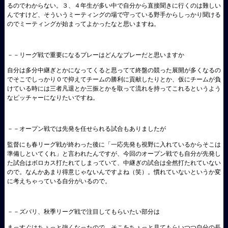
るのでわからない。３、４年生が多い中で自分から直接聞きに行くのは難しい
んですけど、そういうミーティングの場で守っている野手からしっかり聞ける
のでミーティングが始まってよかったなと思いますね。
－－リーグ戦で重要になるプレーはどんなプレーだと思いますか
自分は多分中継ぎとかになってくると思ってて終盤の競った展開が多くなるの
でそこでしっかり０で抑えてチームの勝利に貢献したりとか、仮にチームが負
けている時には三者凡退とか三振とかを取って流れを持ってこれるというよう
なピッチャーになりたいですね。
－－オープン戦では先発を任せられる試合もありましたが
監督にも春リーグ戦が終わった後に「一応先発も視野に入れているからそこは
準備しといてくれ」と言われたんですが、今回のオープン戦でも自分が先発し
た試合はボロカス打たれてしまっていて、中継ぎの試合は全然打たれていない
ので。なんかあまり得意じゃないんですよね（笑）。慣れていないというか変
に考えちゃっている自分がいるので。
－－ズバリ、秋季リーグ戦で注目してもらいたい部分は
まっすぐはちょっと強くなったので、そこをちょっと見てもらいつつ自分の長