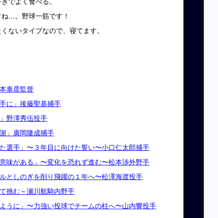
好きでよく食べる。
すね…。野球一筋です！
たくないタイプなので、寝てます。
本泰彦監督
手に」後藤聖基捕手
」野澤秀伍投手
謝」廣岡隆成捕手
た選手」〜３年目に向けた誓い〜小口仁太郎捕手
意味がある」〜変化を恐れず進む〜松本渉外野手
ルとしのぎを削り飛躍の１年へ〜松澤海渡投手
て挑む～瀬川航騎内野手
ように」〜力強い投球でチームの柱へ〜山内響投手