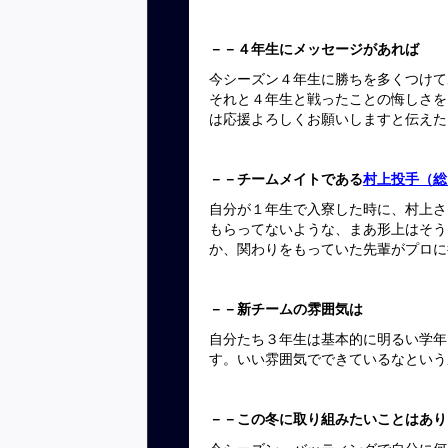
－－４年生にメッセージがあれば
今シーズン４年生に勝ちを多くつけて
それと４年生と戦ったことの悔しさを
は応援よろしくお願いしますと伝えた
－－チームメイトである
村上投手（総
自分が１年生で入寮した時に、村上さ
もらってないような、まあ形上はそう
か、関わりをもっていた先輩がプロに
－－新チームの雰囲気は
自分たち３年生は基本的に明るい学年
す。いい雰囲気でできているなという
－－この冬に取り組みたいことはあり
今シーズン、バッティングで自分に何