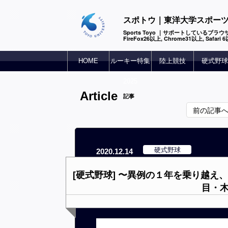
スポトウ｜東洋大学スポー
Sports Toyo ｜サポートしているブラウザ
FireFox26以上, Chrome31以上, Safari
HOME
ルーキー特集
陸上競技
硬式野球
2025
Article
記事
前の記事
硬式野球
2020.12.14
[硬式野球] 〜異例の１年を乗り越え
目・