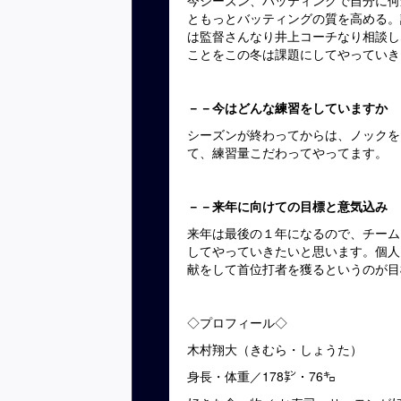
ともっとバッティングの質を高める。
は監督さんなり井上コーチなり相談し
ことをこの冬は課題にしてやっていき
－－今はどんな練習をしていますか
シーズンが終わってからは、ノックを
て、練習量こだわってやってます。
－－来年に向けての目標と意気込み
来年は最後の１年になるので、チーム
してやっていきたいと思います。個人
献をして首位打者を獲るというのが目
◇プロフィール◇
木村翔大（きむら・しょうた）
身長・体重／178㌢・76㌔