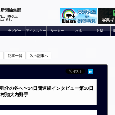
ツ新聞編集部
は、 IE9以上,
 6以上 です。
ラグビー
アイススケー
サッカー
水泳
射撃
ト
へ
記事一覧
次の記事へ
、強化の冬へ〜14日間連続インタビュー第10日
木村翔大内野手