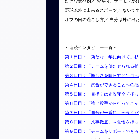
好きな食べ物／ お寿司。サーモンが
野球以外に出来るスポーツ／ ないで
オフの日の過ごし方／ 自分は外に出
～連続インタビュー一覧～
第１日目：「新たな１年に向けて」杉
第２日目：「チームを勝たせられる捕
第３日目：「悔しさを晴らす２年目へ
第４日目：「試合ができることへの感
第５日目：「目指すは走攻守全て揃っ
第６日目：「強い投手から打ってこそ
第７日目：「自分が一番に」〜ライバ
第８日目：「凡事徹底」～覚悟を持っ
第９日目：「チームをサポートできる