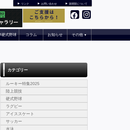
リンク
お問い合わせ
新聞部について
準硬式野球
コラム
お知らせ
その他
▼
カテゴリー
ルーキー特集2025
陸上競技
硬式野球
ラグビー
アイススケート
サッカー
水泳