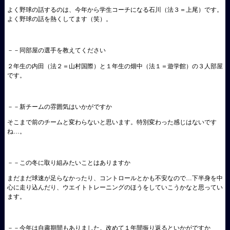
よく野球の話するのは、今年から学生コーチになる石川（法３＝上尾）です。
よく野球の話を熱くしてます（笑）。
－－同部屋の選手を教えてください
２年生の内田（法２＝山村国際）と１年生の畑中（法１＝遊学館）の３人部屋
です。
－－新チームの雰囲気はいかがですか
そこまで前のチームと変わらないと思います。特別変わった感じはないです
ね…。
－－この冬に取り組みたいことはありますか
まだまだ球速が足らなかったり、コントロールとかも不安なので…下半身を中
心に走り込んだり、ウエイトトレーニングのほうをしていこうかなと思ってい
ます。
－－今年は自粛期間もありました。改めて１年間振り返るといかがですか