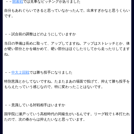
－－
開幕戦
では見事なピッチングがありました
自分もあれぐらいできると思っていなかったんで。出来すぎかなと思うくらい
です。
－－試合前の調整はどのようにしていますか
当日の準備は長めに取って、アップしてますね。アップはストレッチとか、体
が硬い部分とかを確かめて、硬い部分はほぐしたりしてから走ったりしてます
ね。
－－
中大２回戦
では勝ち投手になりました
特別意識とかしてないですね。たまたまあの場面で投げて、抑えて勝ち投手を
もらえたっていう感じなので。特に変わったことはないです。
－－意識している対戦相手はいますか
国学院に瀬戸っていう高校時代の同級生がいるんです。リーグ戦で１本打たれ
たので、次の春からは抑えたいなと思っています。