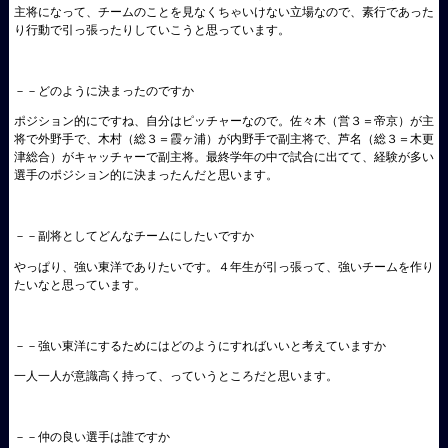
主将になって、チームのことを見なくちゃいけない立場なので、素行であった
り行動で引っ張ったりしていこうと思っています。
－－どのように決まったのですか
ポジション的にですね、自分はピッチャーなので。佐々木（営３＝帝京）が主
将で外野手で、木村（総３＝霞ヶ浦）が内野手で副主将で、芦名（総３＝木更
津総合）がキャッチャーで副主将。最終学年の中で試合に出てて、経験が多い
選手のポジション的に決まったんだと思います。
－－副将としてどんなチームにしたいですか
やっぱり、強い東洋でありたいです。４年生が引っ張って、強いチームを作り
たいなと思っています。
－－強い東洋にするためにはどのようにすればいいと考えていますか
一人一人が意識高く持って、っていうところだと思います。
－－仲の良い選手は誰ですか