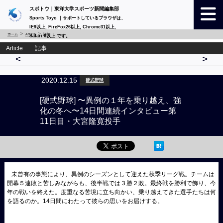
スポトウ｜東洋大学スポーツ新聞編集部
Sports Toyo ｜サポートしているブラウザは、
IE9以上, FireFox26以上, Chrome31以上,
ホーム
Article
詳細
Safari 6以上 です。
Article 記事
<
>
2020.12.15
硬式野球
[硬式野球] 〜異例の１年を乗り越え、強
化の冬へ〜14日間連続インタビュー第
11日目・大宮隆寛投手
未曾有の事態により、異例のシーズンとして迎えた秋季リーグ戦。チームは
開幕５連敗と苦しみながらも、後半戦では３勝２敗。最終戦を勝利で飾り、今
年の戦いを終えた。度重なる苦境に立ち向かい、乗り越えてきた選手たちは何
を語るのか。14日間にわたって彼らの思いをお届けする。