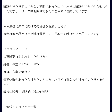
野球が当たり前にできない期間であったので、本当に野球ができてから楽しか
ったですし、リーグ戦も開幕できたこと自体に感謝しています。
－－最後に来年に向けての目標をお願いします
来年は春と秋とリーグ戦は優勝して、日本一を獲りたいと思っています。
◇プロフィール◇
大宮隆寛（おおみや・たかひろ）
身長・体重／170㌢・68㌔
好きな言葉／気合い
長期休暇があったら行きたいところ／ハワイ（有名人が行っていたりするか
ら）
最後の晩餐／ 焼き肉（タンが好き）
～連続インタビュー一覧～