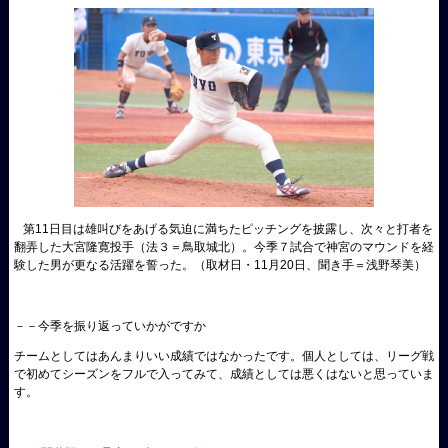
第11日目は雄叫びをあげる気迫に満ちたピッチングを披露し、次々と打者を
翻弄した大宮隆寛投手（法３＝鳥取城北）。今季７試合で神宮のマウンドを経
験した男が更なる活躍を誓った。（取材日・11月20日、聞き手＝浅野琴美）
－－今季を振り返っていかがですか
チームとしてはあんまりいい成績ではなかったです。個人としては、リーグ戦
で初めてシーズンをフルで入ってみて、成績としては悪くはないと思っていま
す。