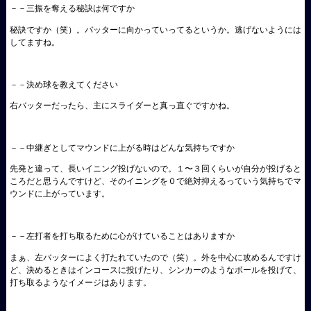
－－三振を奪える秘訣は何ですか
秘訣ですか（笑）。バッターに向かっていってるというか。逃げないようには
してますね。
－－決め球を教えてください
右バッターだったら、主にスライダーと真っ直ぐですかね。
－－中継ぎとしてマウンドに上がる時はどんな気持ちですか
先発と違って、長いイニング投げないので。１〜３回くらいが自分が投げると
ころだと思うんですけど、そのイニングを０で絶対抑えるっていう気持ちでマ
ウンドに上がっています。
－－左打者を打ち取るために心がけていることはありますか
まぁ、左バッターによく打たれていたので（笑）。外を中心に攻めるんですけ
ど、決めるときはインコースに投げたり、シンカーのようなボールを投げて、
打ち取るようなイメージはあります。