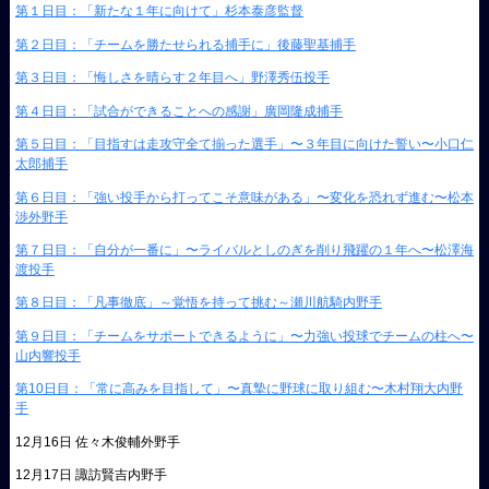
第１日目：「新たな１年に向けて」杉本泰彦監督
第２日目：「チームを勝たせられる捕手に」後藤聖基捕手
第３日目：「悔しさを晴らす２年目へ」野澤秀伍投手
第４日目：「試合ができることへの感謝」廣岡隆成捕手
第５日目：「目指すは走攻守全て揃った選手」〜３年目に向けた誓い〜小口仁
太郎捕手
第６日目：「強い投手から打ってこそ意味がある」〜変化を恐れず進む〜松本
渉外野手
第７日目：「自分が一番に」〜ライバルとしのぎを削り飛躍の１年へ〜松澤海
渡投手
第８日目：「凡事徹底」～覚悟を持って挑む～瀬川航騎内野手
第９日目：「チームをサポートできるように」〜力強い投球でチームの柱へ〜
山内響投手
第10日目：「常に高みを目指して」〜真摯に野球に取り組む〜木村翔大内野
手
12月16日 佐々木俊輔外野手
12月17日 諏訪賢吉内野手