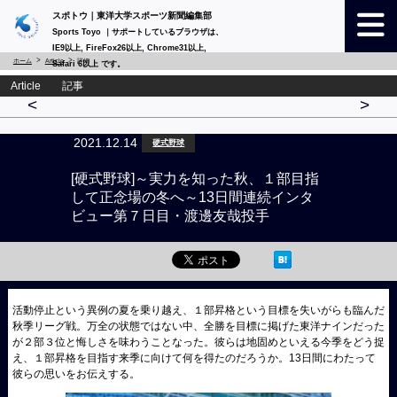
スポトウ｜東洋大学スポーツ新聞編集部
Sports Toyo ｜サポートしているブラウザは、
IE9以上, FireFox26以上, Chrome31以上,
ホーム
Article
詳細
Safari 6以上 です。
Article 記事
<
>
2021.12.14
硬式野球
[硬式野球]～実力を知った秋、１部目指
して正念場の冬へ～13日間連続インタ
ビュー第７日目・渡邊友哉投手
活動停止という異例の夏を乗り越え、１部昇格という目標を失いがらも臨んだ
秋季リーグ戦。万全の状態ではない中、全勝を目標に掲げた東洋ナインだった
が２部３位と悔しさを味わうことなった。彼らは地固めといえる今季をどう捉
え、１部昇格を目指す来季に向けて何を得たのだろうか。13日間にわたって
彼らの思いをお伝えする。