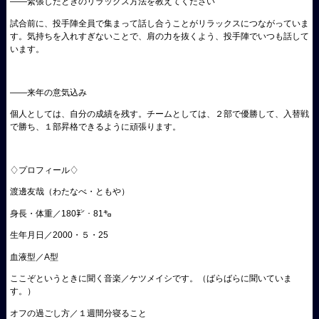
――緊張したときのリラックス方法を教えてください
試合前に、投手陣全員で集まって話し合うことがリラックスにつながっていま
す。気持ちを入れすぎないことで、肩の力を抜くよう、投手陣でいつも話して
います。
――来年の意気込み
個人としては、自分の成績を残す。チームとしては、２部で優勝して、入替戦
で勝ち、１部昇格できるように頑張ります。
♢プロフィール♢
渡邊友哉（わたなべ・ともや）
身長・体重／180㌢・81㌔
生年月日／2000・５・25
血液型／A型
ここぞというときに聞く音楽／ケツメイシです。（ばらばらに聞いていま
す。）
オフの過ごし方／１週間分寝ること