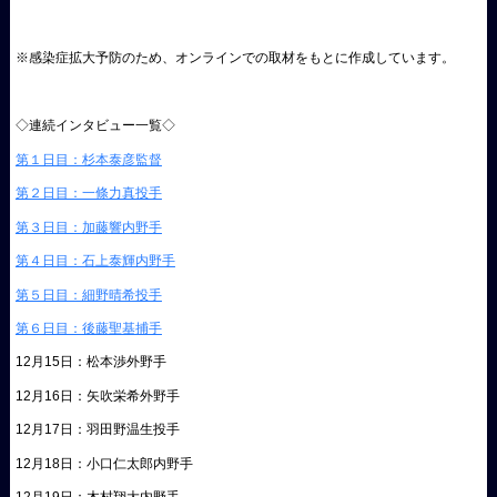
※感染症拡大予防のため、オンラインでの取材をもとに作成しています。
◇連続インタビュー一覧◇
第１日目：杉本泰彦監督
第２日目：一條力真投手
第３日目：加藤響内野手
第４日目：石上泰輝内野手
第５日目：細野晴希投手
第６日目：後藤聖基捕手
12月15日：松本渉外野手
12月16日：矢吹栄希外野手
12月17日：羽田野温生投手
12月18日：小口仁太郎内野手