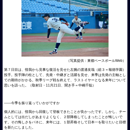
（写真提供：東都ベースボールWeb）
第７日目は、怪我から見事な復活を見せた左腕の渡邊友哉（総３＝報徳学園）
投手。投手陣の柱として、先発・中継ぎと活躍を見せ、来季は先発の主軸とし
ての期待がかかる。秋季リーグ戦を終えて、ラストイヤーとなる来年について
思いを語った。（取材日・11月21日、聞き手＝中嶋千聡）
――今季を振り返っていかがですか
個人的には、怪我から回復して登板できたことが良かったです。しかし、チー
ムとしては出だしがあまりよくなく、２部降格してしまったことが悔しいで
す。その悔しさをバネに、来年には、１部昇格そして日本一を取りたいと目標
を新たにしました。