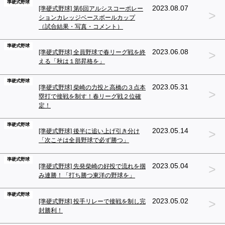
準硬式野球
2023.08.07
[準硬式野球] 第6回アルシスコーポレー
>
ションカレッジベースボールカップ
（試合結果・写真・コメント）
準硬式野球
>
2023.06.08
[準硬式野球] 全員野球で春リーグ戦を終
える「秋は１部昇格を」
準硬式野球
2023.05.31
[準硬式野球] 柴崎の力投と高橋の３点本
>
塁打で接戦を制す！春リーグ戦２位確
定！
準硬式野球
>
2023.05.14
[準硬式野球] 後半に追い上げ引き分け
「次こそは全員野球で必ず勝つ」
準硬式野球
>
2023.05.04
[準硬式野球] 先発柴崎の好投で流れを掴
み連勝！「打ち勝つ東洋の野球を」
準硬式野球
>
2023.05.02
[準硬式野球] 投手リレーで接戦を制し完
封勝利！