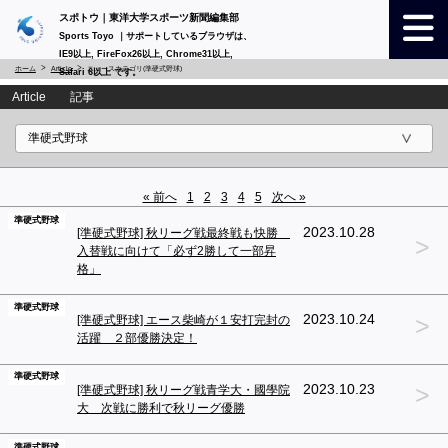
スポトウ｜東洋大学スポーツ新聞編集部
Sports Toyo ｜サポートしているブラウザは、
IE9以上, FireFox26以上, Chrome31以上,
ホーム
Article
ニュースカテゴリ(準硬式野球)
Safari 6以上 です。
Article 記事
« 前へ
1
2
3
4
5
次へ »
準硬式野球
2023.10.28
[準硬式野球] 秋リーグ戦最終戦も快勝
>
入替戦に向けて「必ず2勝して一部昇
格」
準硬式野球
>
2023.10.24
[準硬式野球] エース柴崎が１安打完封の
活躍 ２部優勝決定！
準硬式野球
>
2023.10.23
[準硬式野球] 秋リーグ戦青学大・國學院
大 次戦に勝利で秋リーグ優勝
準硬式野球