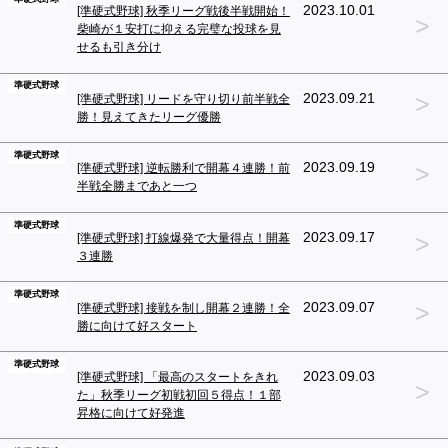
2023.10.01
[準硬式野球] 秋季リーグ戦後半戦開始！
>
柴崎が１安打に抑える完璧な投球を見
せるも引き分け
準硬式野球
>
2023.09.21
[準硬式野球] リードを守り切り前半戦全
勝！見えてきたリーグ優勝
準硬式野球
>
2023.09.19
[準硬式野球] 逆転勝利で開幕４連勝！前
半戦全勝まであと一つ
準硬式野球
>
2023.09.17
[準硬式野球] 打線爆発で大量得点！開幕
３連勝
準硬式野球
>
2023.09.07
[準硬式野球] 接戦を制し開幕２連勝！全
勝に向けて好スタート
準硬式野球
2023.09.03
[準硬式野球] 「最高のスタートをきれ
>
た」秋季リーグ初戦初回５得点！１部
昇格に向けて好発進