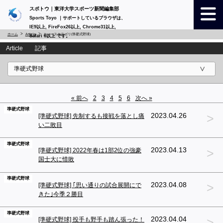
スポトウ｜東洋大学スポーツ新聞編集部
Sports Toyo ｜サポートしているブラウザは、
IE9以上, FireFox26以上, Chrome31以上,
ホーム
Article
ニュースカテゴリ(準硬式野球)
Safari 6以上 です。
Article 記事
« 前へ
2
3
4
5
6
次へ »
準硬式野球
>
2023.04.26
[準硬式野球] 先制するも接戦を落とし痛
い二敗目
準硬式野球
>
2023.04.13
[準硬式野球] 2022年春は1部2位の強豪
国士大に惜敗
準硬式野球
>
2023.04.08
[準硬式野球] ｢思い通りの試合展開にで
きた｣今季２勝目
準硬式野球
>
2023.04.04
[準硬式野球] 投手も野手も踏ん張った！