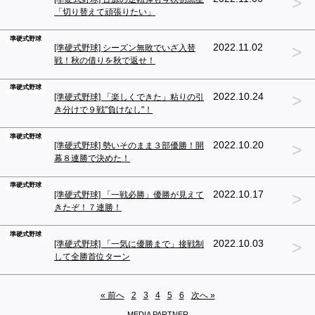
>
「切り替えて頑張りたい」
準硬式野球
>
2022.11.02
[準硬式野球] シーズン無敗でいざ入替
戦！秋の借りを秋で返せ！
準硬式野球
>
2022.10.24
[準硬式野球] 「楽しくできた」粘りの引
き分けで９戦"負けなし"！
準硬式野球
>
2022.10.20
[準硬式野球] 勢いそのまま３部優勝！開
幕８連勝で決めた！
準硬式野球
>
2022.10.17
[準硬式野球] 「一戦必勝」優勝が見えて
きたぞ！７連勝！
準硬式野球
>
2022.10.03
[準硬式野球] 「一気に優勝まで」接戦制
して全勝首位ターン
« 前へ
2
3
4
5
6
次へ »
MEDIA PARTNER