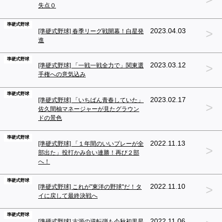
失点０
準硬式野球
>
2023.04.03
[準硬式野球] 春季リーグ戦開幕！白星発
進
準硬式野球
>
2023.03.12
[準硬式野球] 「一戦一戦全力で」関東選
手権への意気込み
準硬式野球
2023.02.17
[準硬式野球] 「いちばん青春していた」
>
佐久間柚マネージャーが見たグラウン
ドの景色
準硬式野球
2022.11.13
[準硬式野球] 「１年間のいいプレーが全
>
部出た」投打かみ合い連勝！再び２部
へ！
準硬式野球
>
2022.11.10
[準硬式野球] これが"東洋の野球"だ！タ
イに戻して最終決戦へ
準硬式野球
2022.11.06
[準硬式野球] 古源の逆転弾も今秋初黒星