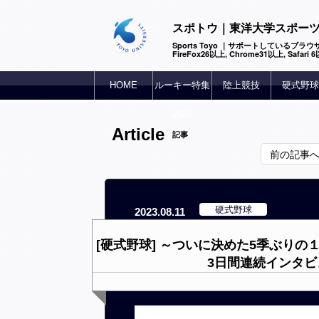
スポトウ｜東洋大学スポー
Sports Toyo ｜サポートしているブラウザ
FireFox26以上, Chrome31以上, Safari
HOME
ルーキー特集
陸上競技
硬式野球
2025
Article
記事
前の記事
硬式野球
2023.08.11
[硬式野球] ～ついに決めた5季ぶり
3日間連続インタビ