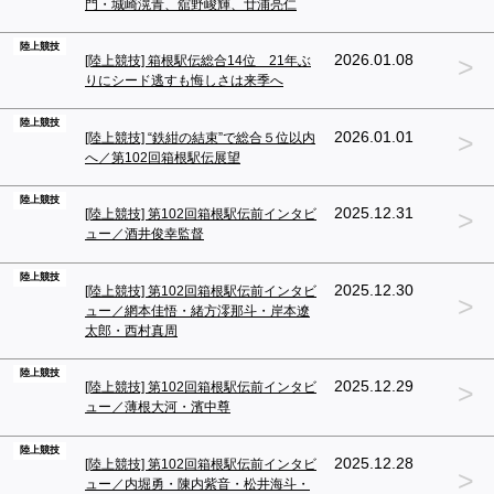
門・城崎滉青、舘野峻輝、廿浦亮仁
陸上競技
>
2026.01.08
[陸上競技] 箱根駅伝総合14位 21年ぶ
りにシード逃すも悔しさは来季へ
陸上競技
>
2026.01.01
[陸上競技] “鉄紺の結束”で総合５位以内
へ／第102回箱根駅伝展望
陸上競技
>
2025.12.31
[陸上競技] 第102回箱根駅伝前インタビ
ュー／酒井俊幸監督
陸上競技
2025.12.30
[陸上競技] 第102回箱根駅伝前インタビ
>
ュー／網本佳悟・緒方澪那斗・岸本遼
太郎・西村真周
陸上競技
>
2025.12.29
[陸上競技] 第102回箱根駅伝前インタビ
ュー／薄根大河・濱中尊
陸上競技
2025.12.28
[陸上競技] 第102回箱根駅伝前インタビ
>
ュー／内堀勇・陳内紫音・松井海斗・