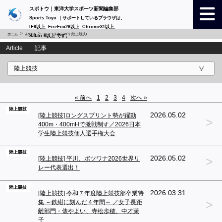
スポトウ｜東洋大学スポーツ新聞編集部
Sports Toyo ｜サポートしているブラウザは、
IE9以上, FireFox26以上, Chrome31以上,
ホーム
Article
ニュースカテゴリ(陸上競技)
Safari 6以上 です。
Article 記事
« 前へ
1
2
3
4
次へ »
陸上競技
2026.05.02
[陸上競技]ロングスプリント勢が躍動
>
400m・400mHで激戦制す／2026日本
学生陸上競技個人選手権大会
陸上競技
>
2026.05.02
[陸上競技] 平川、ボツワナ2026世界リ
レー代表選出！
陸上競技
2026.03.31
[陸上競技] 令和７年度陸上競技部卒業特
>
集 ～鉄紺に刻んだ４年間～ ／女子長距
離部門・俵やよい、寺松歩穂、中才茉
子