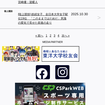
宮崎優・迎暖人
陸上競技
2025.10.30
[陸上競技] 鉄紺女子、全日本大学女子駅
>
伝19位 「このままではだめだ」意識
の変化で見せた前進の走り
« 前へ
1
2
3
4
次へ »
MEDIA PARTNER