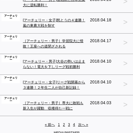
>
大に逆転勝利！
アーチェリ
ー
>
2018.04.18
[アーチェリー・女子]怒とうの４連勝！
嵐の東農大戦を制す
アーチェリ
ー
>
2018.04.17
［アーチェリー・男子］学習院大に惜
敗！王座への道閉ざされる
アーチェリ
ー
>
2018.04.10
[アーチェリー・男子]大谷の勢いは止ま
らない！電大を下しリーグ戦初勝利
アーチェリ
ー
>
2018.04.10
[アーチェリー・女子]リーグ戦開幕から
３連勝！２年生二人が自己新記録！
アーチェリ
ー
>
2018.04.03
［アーチェリー・男子］専大に敗戦も
新入生が躍動 収穫得た一戦に
« 前へ
1
2
3
4
次へ »
MEDIA PARTNER