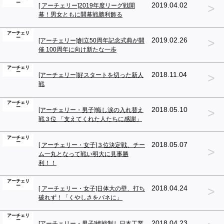
ー
>
2019.04.02
[ アーチェリー]2019年度リーグ戦開
幕！男女ともに開幕戦勝利飾る
アーチェリ
ー
>
2019.02.26
[アーチェリー]創立50周年記念式典が開
催 100周年に向け新たな一歩
アーチェリ
ー
>
2018.11.04
[アーチェリー]好スタートを切った新人
戦
アーチェリ
ー
>
2018.05.10
[アーチェリー・男子]悔し涙の入れ替え
戦３位 「支えてくれた人たちに感謝」
アーチェリ
ー
2018.05.07
[ アーチェリー・女子]３位決定戦、チー
>
ム一丸となって戦い明大に見事勝
利！！
アーチェリ
ー
>
2018.04.24
[ アーチェリー・女子]日体大の壁、打ち
破れず！「くやしさをバネに」
アーチェリ
ー
2018.04.23
[アーチェリー・男子]接戦制し日本工業