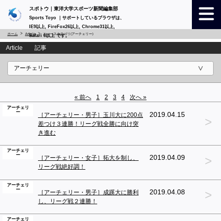
スポトウ｜東洋大学スポーツ新聞編集部
Sports Toyo ｜サポートしているブラウザは、
IE9以上, FireFox26以上, Chrome31以上,
ホーム
Article
ニュースカテゴリ(アーチェリー)
Safari 6以上 です。
Article 記事
« 前へ
1
2
3
4
次へ »
アーチェリ
ー
2019.04.15
［アーチェリー・男子］玉川大に200点
>
差つけ３連勝！リーグ戦全勝に向け突
き進む
アーチェリ
ー
>
2019.04.09
［アーチェリー・女子］拓大を制し、
リーグ戦絶好調！
アーチェリ
ー
>
2019.04.08
［アーチェリー・男子］成蹊大に勝利
し、リーグ戦２連勝！
アーチェリ