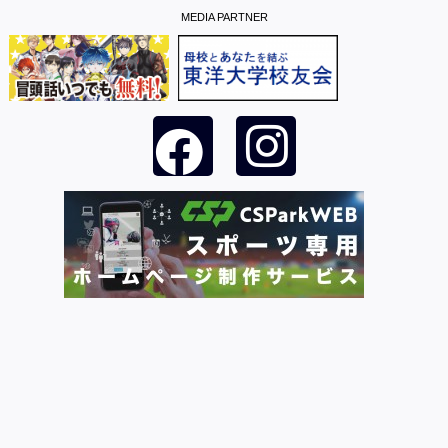
MEDIA PARTNER