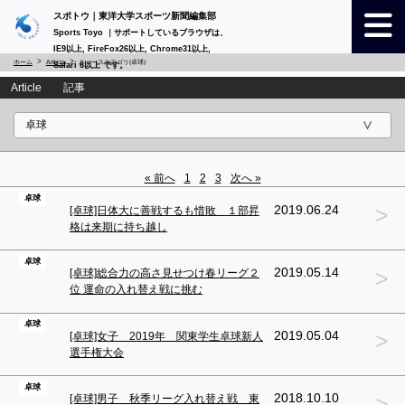
スポトウ｜東洋大学スポーツ新聞編集部
Sports Toyo ｜サポートしているブラウザは、
IE9以上, FireFox26以上, Chrome31以上,
ホーム
Article
ニュースカテゴリ(卓球)
Safari 6以上 です。
Article 記事
« 前へ
1
2
3
次へ »
卓球
>
2019.06.24
[卓球]日体大に善戦するも惜敗 １部昇
格は来期に持ち越し
卓球
>
2019.05.14
[卓球]総合力の高さ見せつけ春リーグ２
位 運命の入れ替え戦に挑む
卓球
>
2019.05.04
[卓球]女子 2019年 関東学生卓球新人
選手権大会
卓球
>
2018.10.10
[卓球]男子 秋季リーグ入れ替え戦 東