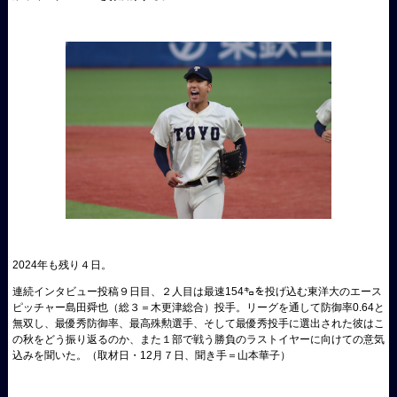
2024年も残り４日。
連続インタビュー投稿９日目、２人目は最速154㌔を投げ込む東洋大のエース
ピッチャー
島田舜也（総３＝木更津総合）投手。リーグを通して防御率0.64と
無双し、
最優秀防御率、最高殊勲選手、そして最優秀投手に選出された
彼はこ
の秋をどう振り返るのか、また１部で戦う勝負のラストイヤーに向けての意気
込みを聞いた。
（取材日・12月７日、聞き手＝山本華子）