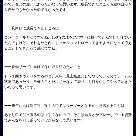
ので、春との違いはあったかなって思います。成長できたところも結構はっき
り自分でも分かったので良かったです。
ーー具体的に成長できたところは
コントロールとかですかね。150㌔の球をアバウトに投げてたんで打たれてい
たんですけど、それを外と内にしっかりコントロールできるようになって抑え
ることもできたって感じですね。
ーー春季リーグに向けて冬に取り組みたいこと
もう１回体づくりをするのと、来年は最上級生としてやっていくのでチームの
状況であったり、自分のことだけじゃなくて周りにも目をかけてやっていきた
いなって思います。
ーー来年からは副主将、投手の中ではリーダーとなるが、意識することは
あまり口で引っ張るのは上手くないので、そこは結果とかプレーしている姿勢
でみんなを引っ張っていけたらなって思います。