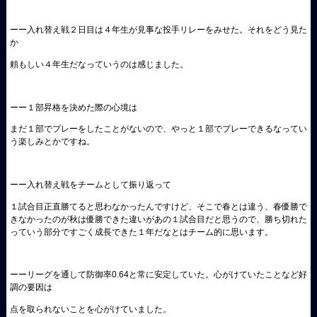
ーー入れ替え戦２日目は４年生が見事な投手リレーをみせた。それをどう見た
か
頼もしい４年生だなっていうのは感じました。
ーー１部昇格を決めた際の心境は
まだ１部でプレーをしたことがないので、やっと１部でプレーできるなってい
う楽しみとかですね。
ーー入れ替え戦をチームとして振り返って
１試合目正直勝てると思わなかったんですけど、そこで春とは違う、春優勝で
きなかったのが秋は優勝できた違いがあの１試合目だと思うので、勝ち切れた
っていう部分ですごく成長できた１年だなとはチーム的に思います。
ーーリーグを通して防御率0.64と常に安定していた。心がけていたことなど好
調の要因は
点を取られないことを心がけていました。