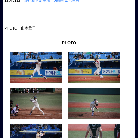
12月31日
㉓岸新太郎主務
㉔嶋村知浩主将
PHOTO＝山本華子
PHOTO