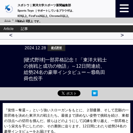
スポトウ｜東洋大学スポーツ新聞編集部
Sports Toyo ｜サポートしているブラウザは、
IE9以上, FireFox26以上, Chrome31以上,
ホーム
Article
詳細
Safari 6以上 です。
Article 記事
<
>
2024.12.28
硬式野球
[硬式野球]一部昇格記念！「東洋大戦士
の挑戦と成功の物語」～12日間連続、
総勢24名の豪華インタビュー～⑱島田
舜也投手
『覚悟～奪還～』という強いスローガンをもとに、２部優勝、そして悲願の一
部昇格を決めた東洋大の戦士たち。最後まで諦めない姿勢で挑戦を続け、東都
の頂点への切符を掴んだ。彼らはどのようにして試練を乗り越え、一部昇格と
いう栄光を手にしたのか、その裏側に迫ります。12日間にわたり総勢24名の
豪華インタビューをお届けする。