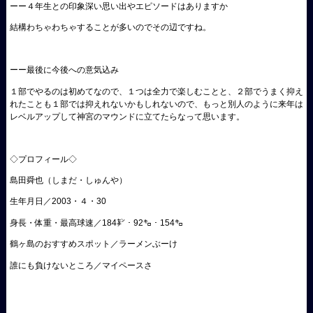
ーー４年生との印象深い思い出やエピソードはありますか
結構わちゃわちゃすることが多いのでその辺ですね。
ーー最後に今後への意気込み
１部でやるのは初めてなので、１つは全力で楽しむことと、２部でうまく抑え
れたことも１部では抑えれないかもしれないので、もっと別人のように来年は
レベルアップして神宮のマウンドに立てたらなって思います。
◇プロフィール◇
島田舜也（しまだ・しゅんや）
生年月日／2003・４・30
身長・体重・最高球速／184㌢・92㌔・154㌔
鶴ヶ島のおすすめスポット／ラーメンぶーけ
誰にも負けないところ／マイペースさ