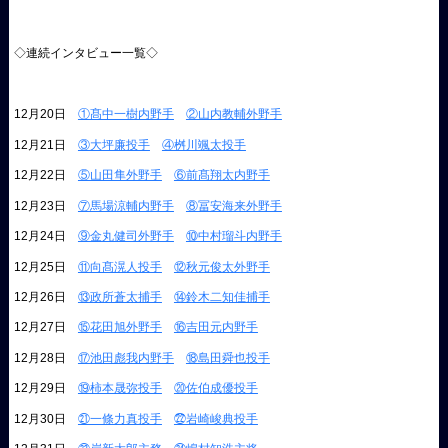
◇連続インタビュー一覧◇
12月20日
①髙中一樹内野手
②山内教輔外野手
12月21日
③大坪廉投手
④桝川颯太投手
12月22日
⑤山田隼外野手
⑥前髙翔太内野手
12月23日
⑦馬場涼輔内野手
⑧冨安海来外野手
12月24日
⑨金丸健司外野手
⑩中村瑠斗内野手
12月25日
⑪向髙滉人投手
⑫秋元俊太外野手
12月26日
⑬政所蒼太捕手
⑭鈴木二知佳捕手
12月27日
⑮花田旭外野手
⑯吉田元内野手
12月28日
⑰池田彪我内野手
⑱島田舜也投手
12月29日
⑲柿本晟弥投手
⑳佐伯成優投手
12月30日
㉑一條力真投手
㉒岩崎峻典投手