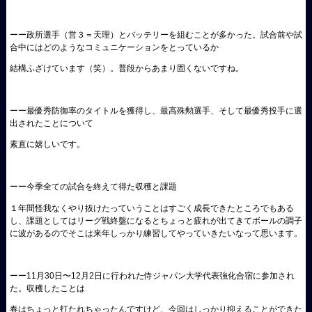
ーー政所選手（営３＝天理）
とバッテリーを組むことが多かった。試合前や試
合中にはどのようなコミュニケーションをとっているか
結構ふざけています（笑）。普段からあまり固くないですね。
ーー最優秀防御率のタイトルを獲得し、最高殊勲選手、そして最優秀投手に選
出されたことについて
素直に嬉しいです。
ーー今季全ての試合を終えて得た収穫と課題
１年間怪我なくやり抜けたっていうことはすごく成長できたところでもある
し、課題としてはリーグ戦終盤になるとちょっと疲れが出てきてボールの調子
に波があるのでそこは来年しっかり練習してやっていきたいなって思います。
ーー11月30日〜12月2日に行われた侍ジャパン大学代表強化合宿に参加され
た。収穫したことは
春はちょっと打たれちゃったんですけど、今回はしっかり抑えることができた