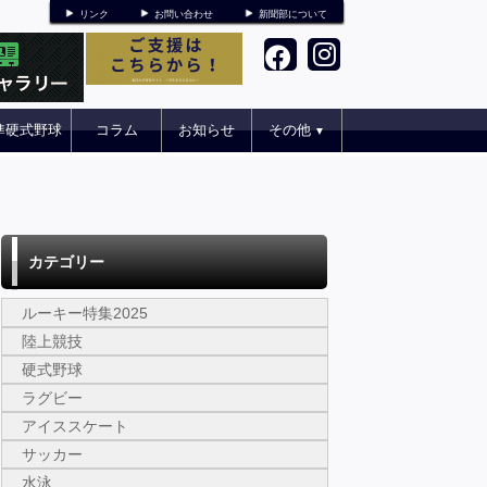
リンク
お問い合わせ
新聞部について
準硬式野球
コラム
お知らせ
その他
▼
カテゴリー
ルーキー特集2025
陸上競技
硬式野球
ラグビー
アイススケート
サッカー
水泳