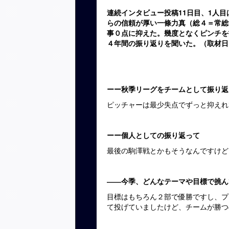
連続インタビュー投稿11日目、1人
らの信頼が厚い一條力真（総４＝常総
事０点に抑えた。幾度となくピンチを
４年間の振り返りを聞いた。（取材日
ーー秋季リーグをチームとして振り返
ピッチャーは最少失点でずっと抑えれ
ーー個人としての振り返って
最後の駒澤戦とかもそうなんですけど
――今季、どんなテーマや目標で挑ん
目標はもちろん２部で優勝ですし、プ
て投げていましたけど、チームが勝つ