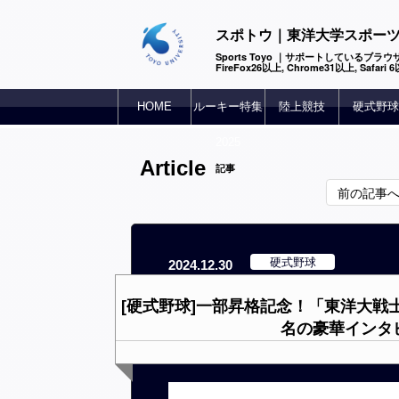
スポトウ｜東洋大学スポー
Sports Toyo ｜サポートしているブラウザ
FireFox26以上, Chrome31以上, Safari
HOME
ルーキー特集
陸上競技
硬式野球
2025
Article
記事
前の記事
硬式野球
2024.12.30
[硬式野球]一部昇格記念！「東洋大戦
名の豪華インタ