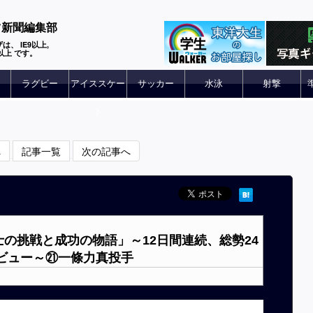
ツ新聞編集部
は、 IE9以上,
 6以上 です。
ラグビー
アイススケー
サッカー
水泳
射撃
ト
へ
記事一覧
次の記事へ
士の挑戦と成功の物語」～12日間連続、総勢24
ビュー～㉑一條力真投手