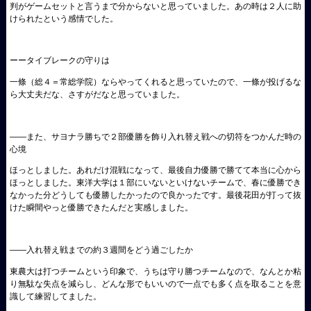
判がゲームセットと言うまで分からないと思っていました。あの時は２人に助
けられたという感情でした。
ーータイブレークの守りは
一條（総４＝常総学院）ならやってくれると思っていたので、一條が投げるな
ら大丈夫だな、さすがだなと思っていました。
――また、サヨナラ勝ちで２部優勝を飾り入れ替え戦への切符をつかんだ時の
心境
ほっとしました。あれだけ混戦になって、最後自力優勝で勝てて本当に心から
ほっとしました。東洋大学は１部にいないといけないチームで、春に優勝でき
なかった分どうしても優勝したかったので良かったです。最後花田が打って抜
けた瞬間やっと優勝できたんだと実感しました。
――入れ替え戦までの約３週間をどう過ごしたか
東農大は打つチームという印象で、うちは守り勝つチームなので、なんとか粘
り無駄な失点を減らし、どんな形でもいいので一点でも多く点を取ることを意
識して練習してました。