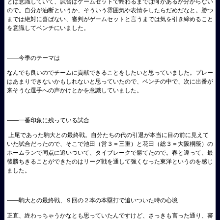
とは意識していて、試合はゲームセットで終わるまでは何があるか分からない
ので。自分が油断というか、そういう雰囲気や表情をしたらだめだなと。勝つ
までは絶対に喜ばない、審判がゲームセットと言うまでは気を引き締めること
を意識してベンチにいました。
――今季のテーマは
なんでも良いのでチームに貢献できることをしたいと思っていました。プレー
はあまりできないかもしれないと思っていたので、ベンチの中で、次に出番が
来そうな選手への声かけとかを意識していました。
――一番印象に残っている試合
上尾であった駒大との最終戦。自分たちの代の引退が本当に目の前に見えて
いた試合だったので、そこで池田（営３＝三重）と花田（総３＝大阪桐蔭）の
ホームランで同点に追いついて、タイブレークで勝てたので。春と違って、最
後勝ちきることができたのはリーグ戦を通して強くなった東洋というのを感じ
ました。
――駒大との最終戦、９回の２本の本塁打で追いついた時の心境
正直、終わっちゃうかなとも思っていたんですけど、さっきも言った通り、審