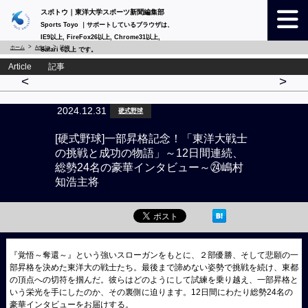
スポトウ｜東洋大学スポーツ新聞編集部
Sports Toyo ｜サポートしているブラウザは、
IE9以上, FireFox26以上, Chrome31以上,
ホーム
Article
詳細
Safari 6以上 です。
Article 記事
<
>
2024.12.31
硬式野球
[硬式野球]一部昇格記念！「東洋大戦士
の挑戦と成功の物語」～12日間連続、
総勢24名の豪華インタビュー～㉔嶋村
知浩主将
『覚悟～奪還～』という強いスローガンをもとに、２部優勝、そして悲願の一
部昇格を決めた東洋大の戦士たち。最後まで諦めない姿勢で挑戦を続け、東都
の頂点への切符を掴んだ。彼らはどのようにして試練を乗り越え、一部昇格と
いう栄光を手にしたのか、その裏側に迫ります。12日間にわたり総勢24名の
豪華インタビューをお届けする。