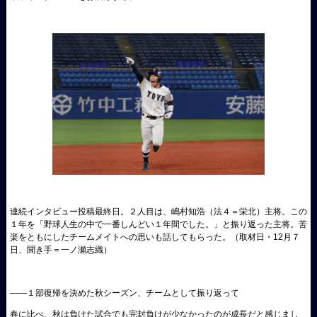
連続インタビュー投稿最終日。２人目は、嶋村知浩（法４＝栄北）主将。この
１年を「野球人生の中で一番しんどい１年間でした。」と振り返った主将。苦
楽をともにしたチームメイトへの思いも話してもらった。（取材日・12月７
日、聞き手＝一ノ瀬志織）
――１部復帰を決めた秋シーズン、チームとして振り返って
春に比べ、秋は負けた試合でも完封負けが少なかったのが成長だと感じまし