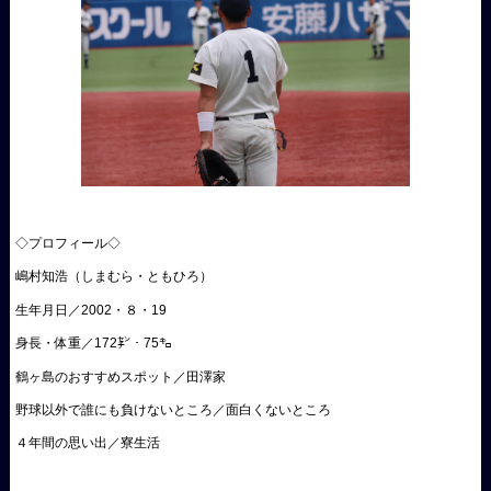
◇プロフィール◇
嶋村知浩（しまむら・ともひろ）
生年月日／2002・８・19
身長・体重／172㌢・75㌔
鶴ヶ島のおすすめスポット／田澤家
野球以外で誰にも負けないところ／面白くないところ
４年間の思い出／寮生活