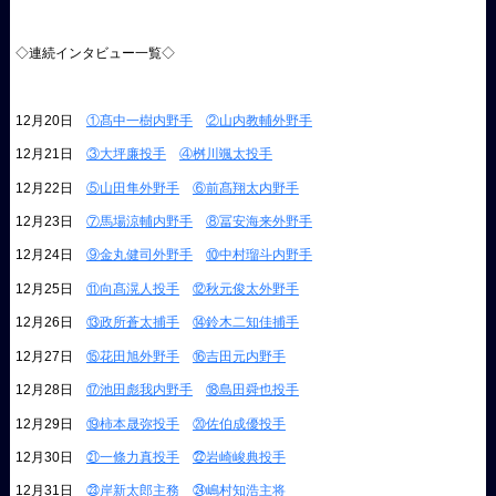
◇連続インタビュー一覧◇
12月20日
①髙中一樹内野手
②山内教輔外野手
12月21日
③大坪廉投手
④桝川颯太投手
12月22日
⑤山田隼外野手
⑥前髙翔太内野手
12月23日
⑦馬場涼輔内野手
⑧冨安海来外野手
12月24日
⑨金丸健司外野手
⑩中村瑠斗内野手
12月25日
⑪向髙滉人投手
⑫秋元俊太外野手
12月26日
⑬政所蒼太捕手
⑭鈴木二知佳捕手
12月27日
⑮花田旭外野手
⑯吉田元内野手
12月28日
⑰池田彪我内野手
⑱島田舜也投手
12月29日
⑲柿本晟弥投手
⑳佐伯成優投手
12月30日
㉑一條力真投手
㉒岩崎峻典投手
12月31日
㉓岸新太郎主務
㉔嶋村知浩主将