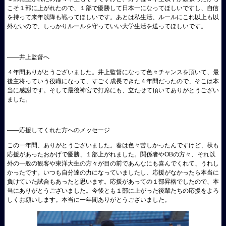
こそ１部に上がれたので、１部で優勝して日本一になってほしいですし、自信
を持って来年以降も戦ってほしいです。あとは私生活、ルールにこれ以上も以
外ないので、しっかりルールを守っていい大学生活を送ってほしいです。
――井上監督へ
４年間ありがとうございました。井上監督になって色々チャンスを頂いて、最
後主将っていう役職になって、すごく成長できた４年間だったので、そこは本
当に感謝です。そして最後神宮で打席にも、立たせて頂いてありがとうござい
ました。
――応援してくれた方へのメッセージ
この一年間、ありがとうございました。春は色々苦しかったんですけど、秋も
応援があったおかげで優勝、１部上がれました。関係者やOBの方々、それ以
外の一般の観客や東洋大生の方々が目の前であんなにも喜んでくれて、うれし
かったです。いつも自分達の力になっていましたし、応援がなかったら本当に
負けていた試合もあったと思います。応援があっての１部昇格でしたので、本
当にありがとうございました。今後とも１部に上がった後輩たちの応援をよろ
しくお願いします。本当に一年間ありがとうございました。