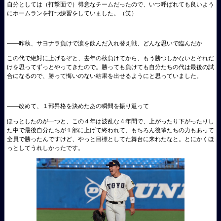
自分としては（打撃面で）得意なチームだったので、いつ呼ばれても良いよう
にホームランを打つ練習をしていました。（笑）
――昨秋、サヨナラ負けで涙を飲んだ入れ替え戦、どんな思いで臨んだか
この代で絶対に上げるぞと、去年の秋負けてから、もう勝つしかないとそれだ
けを思ってずっとやってきたので。勝っても負けても自分たちの代は最後の試
合になるので、勝って悔いのない結果を出せるようにと思っていました。
――改めて、１部昇格を決めたあの瞬間を振り返って
ほっとしたのが一つと、この４年は波乱な４年間で、上がったり下がったりし
た中で最後自分たちが１部に上げて終われて、もちろん後輩たちの力もあって
全員で勝ったんですけど、やっと目標としてた舞台に来れたなと。とにかくほ
っとしてうれしかったです。